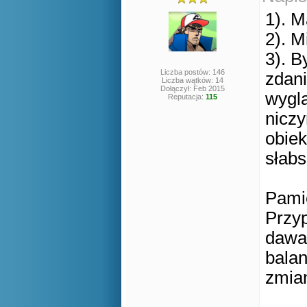
1). M
2). M
3). 
Liczba postów: 146
zdani
Liczba wątków: 14
Dołączył: Feb 2015
wyglą
Reputacja:
115
niczy
obiek
słabs
Pamię
Przyp
dawan
balan
zmia