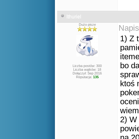
Ithuriel
Dużo pisze
Napis
1) Z 
pamię
iteme
bo da
Liczba postów: 300
Liczba wątków: 18
spraw
Dołączył: Sep 2016
Reputacja:
135
ktoś 
pokem
oceni
wiem 
2) W 
powie
na 20