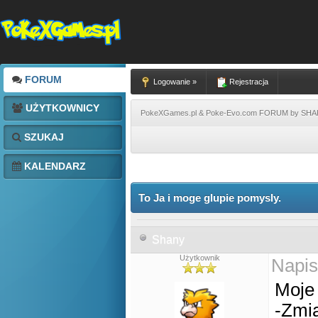
FORUM
Logowanie »
Rejestracja
UŻYTKOWNICY
PokeXGames.pl & Poke-Evo.com FORUM by SH
SZUKAJ
KALENDARZ
To Ja i moge glupie pomysly.
Shany
Użytkownik
Napis
Moje 
-Zmia