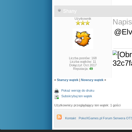
Shany
Użytkownik
Napis
@Elv
Liczba postów: 168
Liczba wątków: 11
Dołączył: Oct 2017
Reputacja:
49
«
Starszy wątek
|
Nowszy wątek
»
Pokaż wersję do druku
Subskrybuj ten wątek
Użytkownicy przeglądający ten wątek: 1 gości
Kontakt
PokeXGames.pl Forum Serwera OT