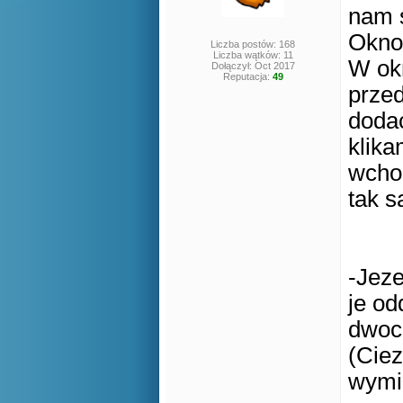
nam s
Okno
Liczba postów: 168
Liczba wątków: 11
W ok
Dołączył: Oct 2017
Reputacja:
49
przed
dodac
klika
wcho
tak s
-Jez
je od
dwoc
(Ciez
wymie