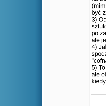
(mimo
być 
3) Od
sztuk
po z
ale j
4) Ja
spodz
"cof
5) To
ale o
kiedy