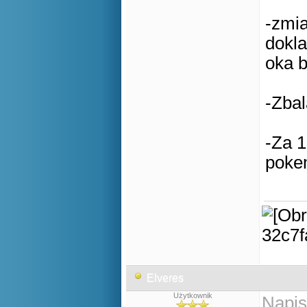
-zmia
dokla
oka b
-Zba
-Za 
poke
Elveres
Użytkownik
Napis