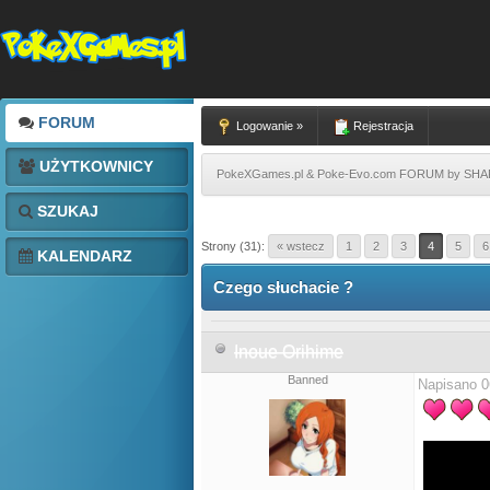
FORUM
Logowanie »
Rejestracja
UŻYTKOWNICY
PokeXGames.pl & Poke-Evo.com FORUM by SH
SZUKAJ
Strony (31):
« wstecz
1
2
3
4
5
6
KALENDARZ
Czego słuchacie ?
Inoue Orihime
Banned
Napisano 0