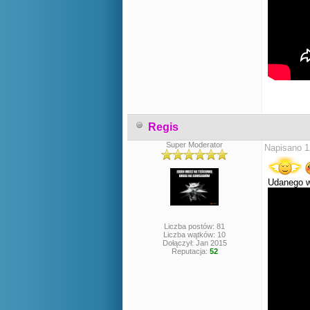
Regis
Super Moderator
Napisano 1
Udanego w
Liczba postów: 81
Liczba wątków: 10
Dołączył: Jan 2015
Reputacja:
52