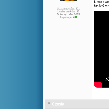
lustro świe
tak byś wid
Liczba postów: 301
Liczba wątków: 36
Dołączył: Mar 2015
Reputacja:
457
Czesia