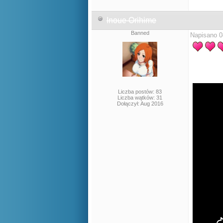
Inoue Orihime
Banned
Napisano 0
Liczba postów: 83
Liczba wątków: 31
Dołączył: Aug 2016