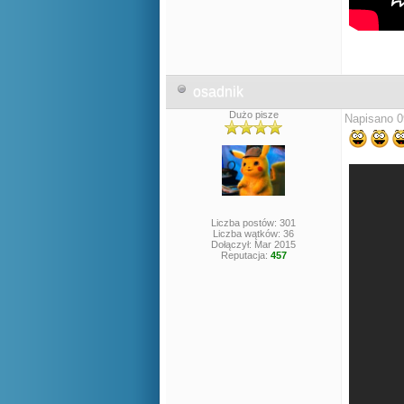
osadnik
Dużo pisze
Napisano 0
Liczba postów: 301
Liczba wątków: 36
Dołączył: Mar 2015
Reputacja:
457