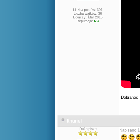
Liczba postów: 301
Liczba wątków: 36
Dołączył: Mar 2015
Reputacja:
457
Dobrano
Ithuriel
Dużo pisze
Napisano 1