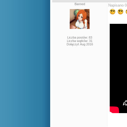
Banned
Napisano 0
Liczba postów: 83
Liczba wątków: 31
Dołączył: Aug 2016