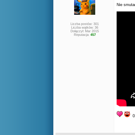
Nie smut
Liczba postów: 301
Liczba wątków: 36
Dołączył: Mar 2015
Reputacja:
457
0