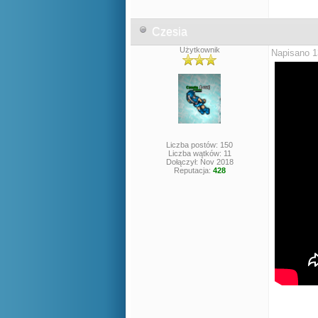
Czesia
Użytkownik
Napisano 1
Liczba postów: 150
Liczba wątków: 11
Dołączył: Nov 2018
Reputacja:
428