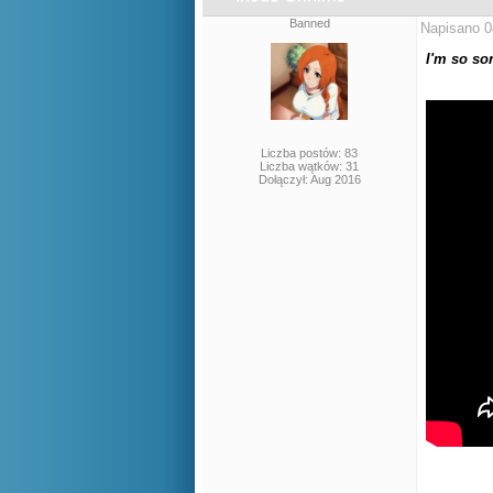
Banned
Napisano 0
I'm so so
Liczba postów: 83
Liczba wątków: 31
Dołączył: Aug 2016