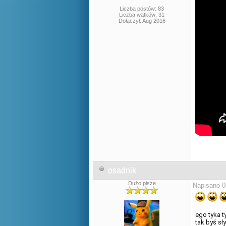
Liczba postów: 83
Liczba wątków: 31
Dołączył: Aug 2016
osadnik
Dużo pisze
Napisano 0
ego tyka t
tak byś sły