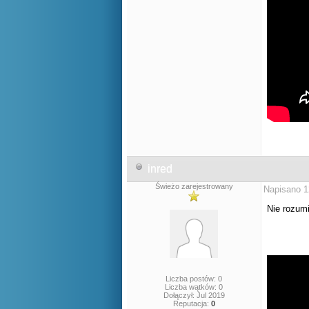
inred
Świeżo zarejestrowany
Napisano 1
Nie rozumi
Liczba postów: 0
Liczba wątków: 0
Dołączył: Jul 2019
Reputacja:
0