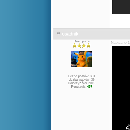
osadnik
Dużo pisze
Napisano 1
Liczba postów: 301
Liczba wątków: 36
Dołączył: Mar 2015
Reputacja:
457