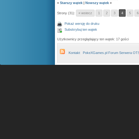
«
Starszy wątek
|
Nowszy wątek
»
Strony (31):
« wstecz
1
2
3
4
5
6
Pokaż wersję do druku
Subskrybuj ten wątek
Użytkownicy przeglądający ten wątek: 17 gości
Kontakt
PokeXGames.pl Forum Serwera OT