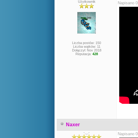
Użytkownik
Napisano 0
Liczba postów: 150
Liczba wątków: 11
Dołączył: Nov 2018
Reputacja:
428
Naxer
-._.-
Napisano 0