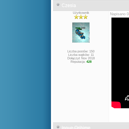
Czesia
Użytkownik
Napisano 0
Liczba postów: 150
Liczba wątków: 11
Dołączył: Nov 2018
Reputacja:
428
Inoue Orihime