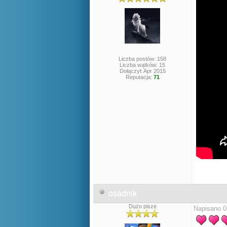
Liczba postów: 158
Liczba wątków: 15
Dołączył: Apr 2015
Reputacja:
71
osadnik
Dużo pisze
Napisano 0