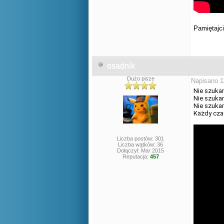
Pamiętajci
osadnik
Dużo pisze
Napisano 1
Nie szukam
Nie szuka
Nie szukam
Każdy cza
Liczba postów: 301
Liczba wątków: 36
Dołączył: Mar 2015
Reputacja:
457