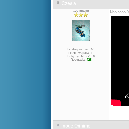
Czesia
Użytkownik
Napisano 0
Liczba postów: 150
Liczba wątków: 11
Dołączył: Nov 2018
Reputacja:
428
Inoue Orihime