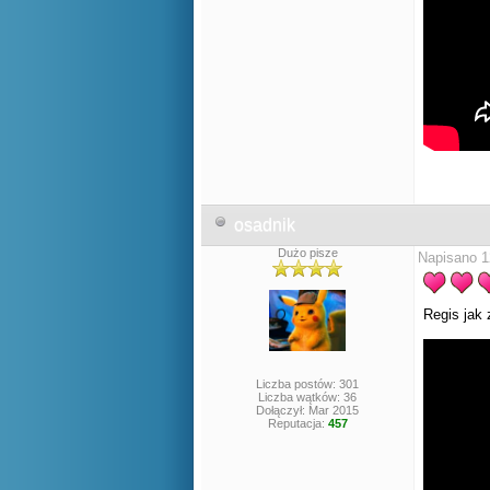
osadnik
Dużo pisze
Napisano 1
Regis jak
Liczba postów: 301
Liczba wątków: 36
Dołączył: Mar 2015
Reputacja:
457