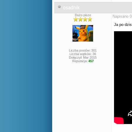
osadnik
Dużo pisze
Napisano 0
Ja po dzi
Liczba postów: 301
Liczba wątków: 36
Dołączył: Mar 2015
Reputacja:
457