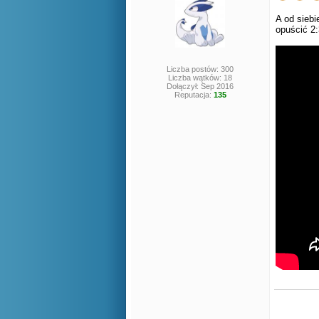
A od siebi
opuścić 2:
Liczba postów: 300
Liczba wątków: 18
Dołączył: Sep 2016
Reputacja:
135