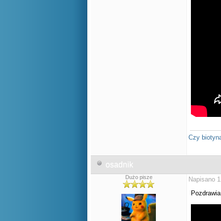
Czy biotyn
osadnik
Dużo pisze
Napisano 1
Pozdrawia