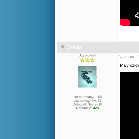
Czesia
Użytkownik
Napisano 2
Mały człow
Liczba postów: 150
Liczba wątków: 11
Dołączył: Nov 2018
Reputacja:
428