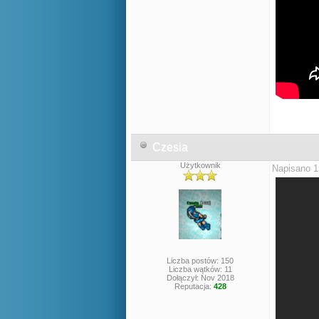
Czesia
Użytkownik
Napisano 1
Liczba postów: 150
Liczba wątków: 11
Dołączył: Nov 2018
Reputacja:
428