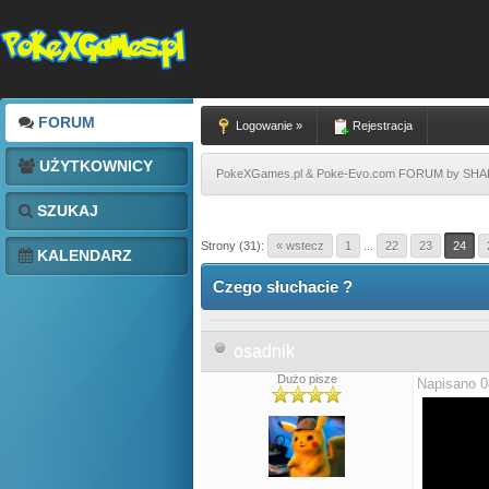
FORUM
Logowanie »
Rejestracja
UŻYTKOWNICY
PokeXGames.pl & Poke-Evo.com FORUM by SH
SZUKAJ
Strony (31):
« wstecz
1
...
22
23
24
KALENDARZ
Czego słuchacie ?
osadnik
Dużo pisze
Napisano 0