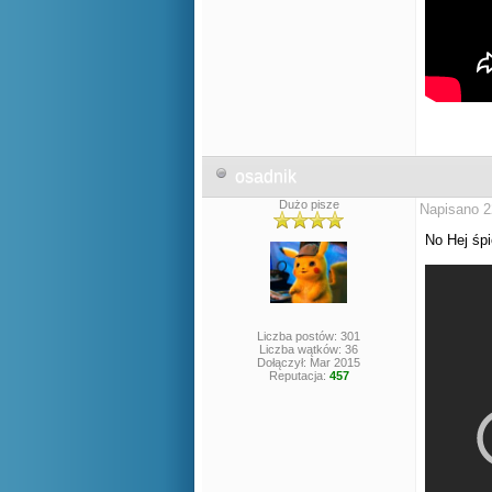
osadnik
Dużo pisze
Napisano 2
No Hej ś
Liczba postów: 301
Liczba wątków: 36
Dołączył: Mar 2015
Reputacja:
457