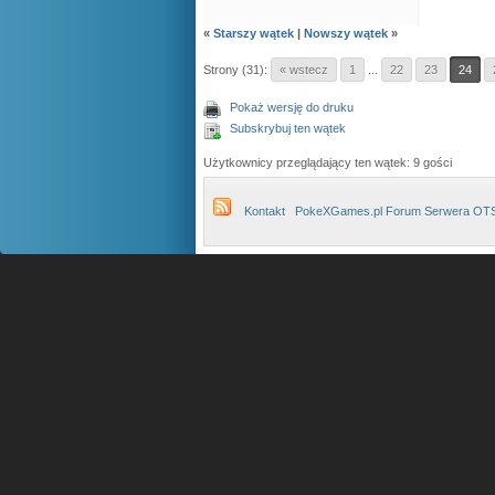
«
Starszy wątek
|
Nowszy wątek
»
Strony (31):
« wstecz
1
...
22
23
24
Pokaż wersję do druku
Subskrybuj ten wątek
Użytkownicy przeglądający ten wątek: 9 gości
Kontakt
PokeXGames.pl Forum Serwera OT