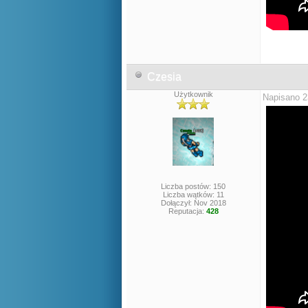
Czesia
Użytkownik
Napisano 2
Liczba postów: 150
Liczba wątków: 11
Dołączył: Nov 2018
Reputacja:
428