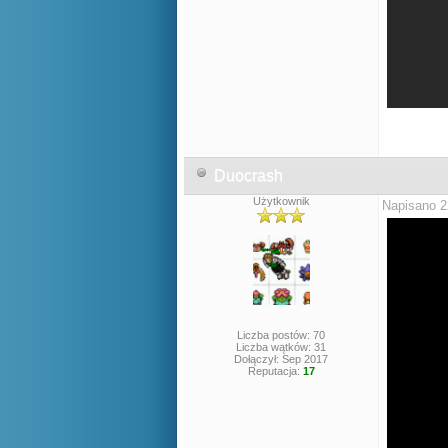
Duocrash
Użytkownik
Napisano 2
Liczba postów: 70
Liczba wątków: 31
Dołączył: Sep 2017
Reputacja:
17