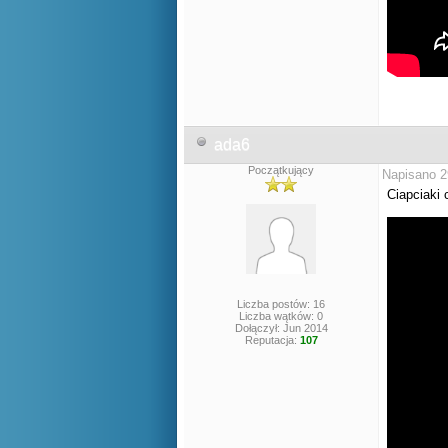
ada6
Początkujący
Napisano 2
Ciapciaki 
Liczba postów: 16
Liczba wątków: 0
Dołączył: Jun 2014
Reputacja:
107