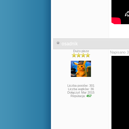
osadnik
Dużo pisze
Napisano 3
Liczba postów: 301
Liczba wątków: 36
Dołączył: Mar 2015
Reputacja:
457