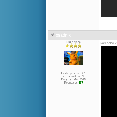
osadnik
Dużo pisze
Napisano 2
Liczba postów: 301
Liczba wątków: 36
Dołączył: Mar 2015
Reputacja:
457