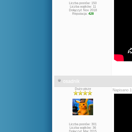
Liczba postów: 150
Liczba wątków: 11
Dołączył: Nov 2018
Reputacja:
428
osadnik
Dużo pisze
Napisano 1
Liczba postów: 301
Liczba wątków: 36
Dołączył: Mar 2015