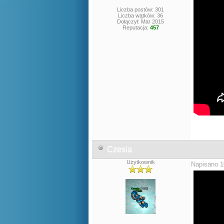
Liczba postów: 301
Liczba wątków: 36
Dołączył: Mar 2015
Reputacja:
457
Czesia
Użytkownik
Napisano 1