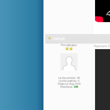
XeNoK
Początkujący
Napisano 0
Liczba postów: 48
Liczba wątków: 0
Dołączył: Aug 2018
Reputacja:
146