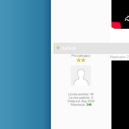
XeNoK
Początkujący
Napisano 2
Liczba postów: 48
Liczba wątków: 0
Dołączył: Aug 2018
Reputacja:
146