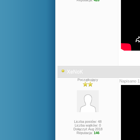
Reputacja:
428
XeNoK
Początkujący
Napisano 1
Liczba postów: 48
Liczba wątków: 0
Dołączył: Aug 2018
Reputacja:
146