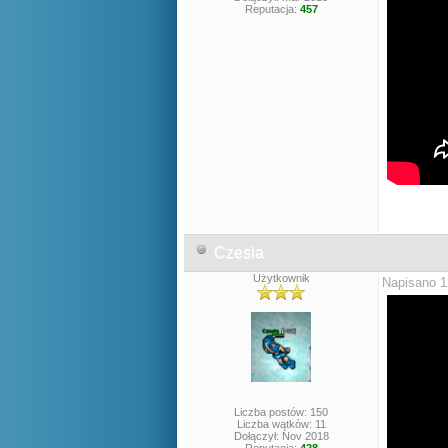
Reputacja:
457
Czesia
Użytkownik
Napisano 1
Liczba postów: 150
Liczba wątków: 11
Dołączył: Nov 2018