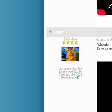
osadnik
Dużo pisze
Napisano 0
"Chciałem 
Zawsze gdy
Liczba postów: 301
Liczba wątków: 36
Dołączył: Mar 2015
Reputacja:
457