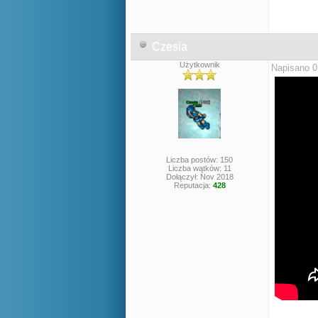
Czesia
Użytkownik
Napisano 0
Liczba postów: 150
Liczba wątków: 11
Dołączył: Nov 2018
Reputacja:
428