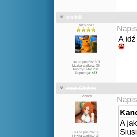
osadnik
Dużo pisze
Napis
A idź
Liczba postów: 301
Liczba wątków: 36
Dołączył: Mar 2015
Reputacja:
457
Inoue Orihime
Banned
Napis
Kano
A ja
Sius
Liczba postów: 83
Liczba wątków: 31