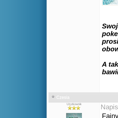
Swoj
poke
pros
obow
A tak
bawi
Czesia
Użytkownik
Napis
Fajny