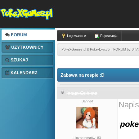
FORUM
Logowanie »
Rejestracja
UŻYTKOWNICY
PokeXGames.pl & Poke-Evo.com FORUM by SH
SZUKAJ
KALENDARZ
Zabawa na respie :D
Inoue Orihime
Banned
Napis
D
poke
Liczba postów: 83