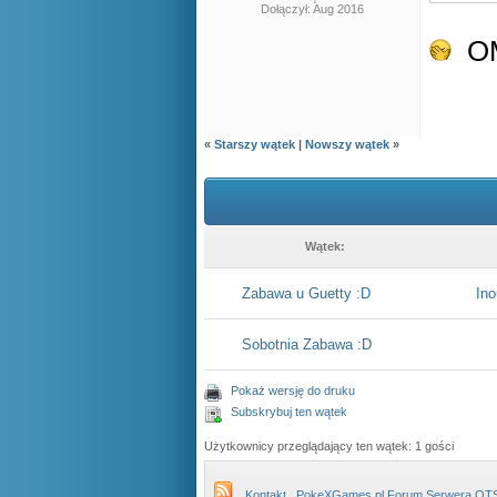
Dołączył: Aug 2016
O
«
Starszy wątek
|
Nowszy wątek
»
Wątek:
Zabawa u Guetty :D
Ino
Sobotnia Zabawa :D
Pokaż wersję do druku
Subskrybuj ten wątek
Użytkownicy przeglądający ten wątek: 1 gości
Kontakt
PokeXGames.pl Forum Serwera OT