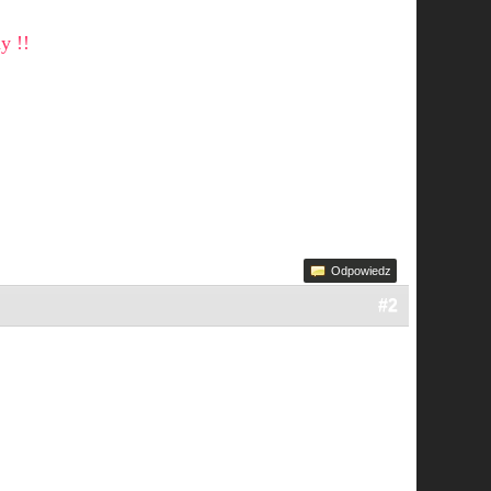
y !!
Odpowiedz
#2