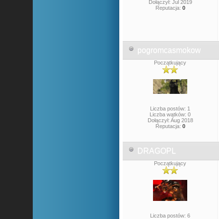
Dołączył: Jul 2019
Reputacja:
0
pogromcasmokow
Początkujący
Liczba postów: 1
Liczba wątków: 0
Dołączył: Aug 2018
Reputacja:
0
DRAGOPL
Początkujący
Liczba postów: 6