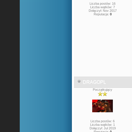
Liczba postów: 16
Liczba wątków: 7
Dołączył: Nov 2017
Reputacja:
0
DRAGOPL
Początkujący
Liczba postów: 6
Liczba wątków: 1
Dołączył: Jul 2019
Reputacja:
0