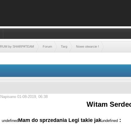
FORUM by SHARP#TEAM
Forum
Targ
Nowe otwarcie !
Napisano 01-08-2019, 06:38
Witam Serdec
Mam do sprzedania Legi takie jak
:
undefined
undefined