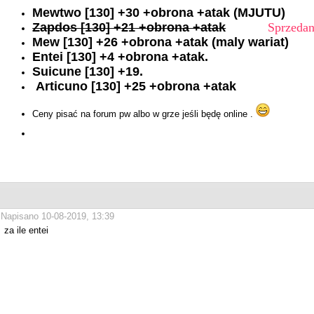
Mewtwo [130] +30 +obrona +atak (MJUTU)
Zapdos [130] +21 +obrona +atak
Sprzedan
Mew [130] +26 +obrona +atak (maly wariat)
Entei [130] +4 +obrona +atak.
Suicune [130] +19.
Articuno [130] +25 +obrona +atak
Ceny pisać na forum pw albo w grze jeśli będę online .
Napisano 10-08-2019, 13:39
za ile entei