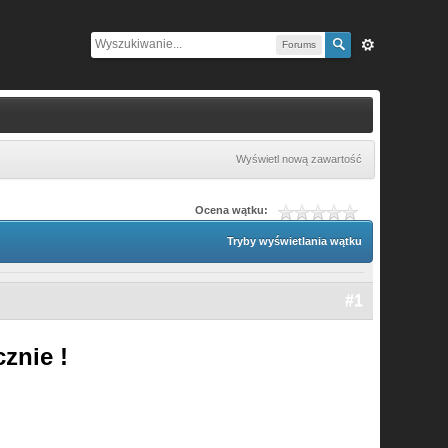
Forums
Wyświetl nową zawartość
Ocena wątku:
Tryby wyświetlania wątku
#1
znie !