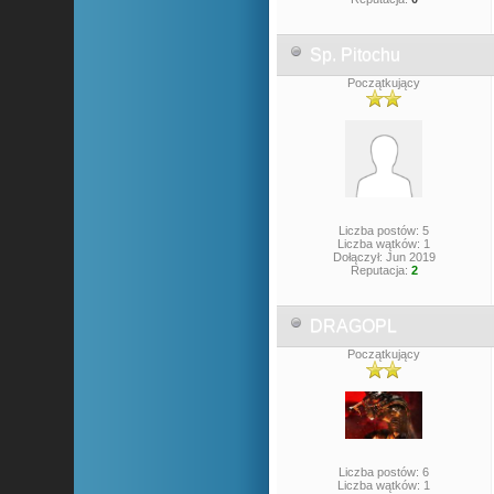
Sp. Pitochu
Początkujący
Liczba postów: 5
Liczba wątków: 1
Dołączył: Jun 2019
Reputacja:
2
DRAGOPL
Początkujący
Liczba postów: 6
Liczba wątków: 1