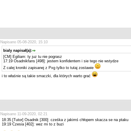
Napisano 05-08-2020, 15:10
bialy napisał(a):
[CM] Egiliam: ty juz tu nie pograsz
17:19 Osadnikfans [498]: jestem konfidentem i sie tego nie wstydze
Z calej kroniki zapisanej z Pxg tylko to tutaj zostawie
i to właśnie są takie smaczki, dla których warto grać
Napisano 11-09-2020, 02:21
18:35 [Tutor] Osadnik [300]: cześka z jakimś chłopem skacza se na ptaku
19:19 Czesia [402]: wez mi to z buzi