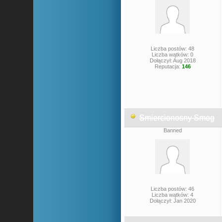
Liczba postów: 48
Liczba wątków: 0
Dołączył: Aug 2018
Reputacja:
146
Smiercionosny Smog
Banned
Liczba postów: 46
Liczba wątków: 4
Dołączył: Jan 2020