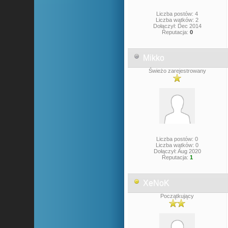
Liczba postów: 4
Liczba wątków: 2
Dołączył: Dec 2014
Reputacja:
0
Mikko
Świeżo zarejestrowany
Liczba postów: 0
Liczba wątków: 0
Dołączył: Aug 2020
Reputacja:
1
XeNoK
Początkujący