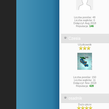
Liczba postów: 48
Liczba wątków: 0
Dołączył: Aug 2018
Reputacja:
146
Czesia
Użytkownik
Liczba postów: 150
Liczba wątków: 11
Dołączył: Nov 2018
Reputacja:
428
osadnik
Dużo pisze