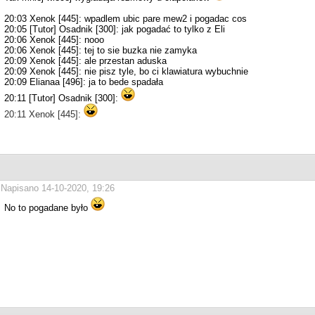
20:03 Xenok [445]: wpadlem ubic pare mew2 i pogadac cos
20:05 [Tutor] Osadnik [300]: jak pogadać to tylko z Eli
20:06 Xenok [445]: nooo
20:06 Xenok [445]: tej to sie buzka nie zamyka
20:09 Xenok [445]: ale przestan aduska
20:09 Xenok [445]: nie pisz tyle, bo ci klawiatura wybuchnie
20:09 Elianaa [496]: ja to bede spadała
20:11 [Tutor] Osadnik [300]:
20:11 Xenok [445]:
Napisano 14-10-2020, 19:26
No to pogadane było