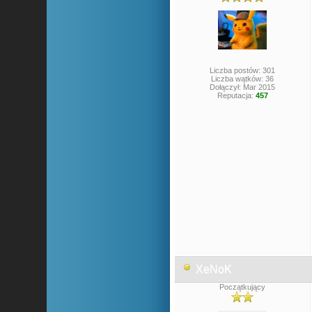
Liczba postów: 301
Liczba wątków: 36
Dołączył: Mar 2015
Reputacja:
457
XeNoK
Początkujący