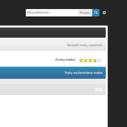
Forums
Wyświetl nową zawartość
Ocena wątku:
Tryby wyświetlania wątku
#41