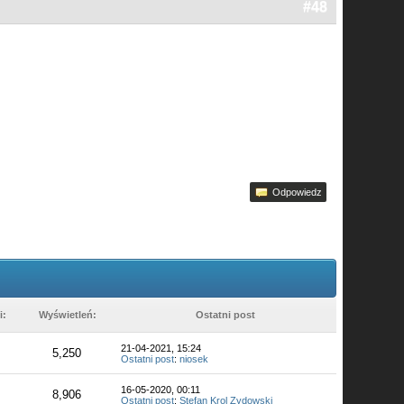
#48
Odpowiedz
i:
Wyświetleń:
Ostatni post
21-04-2021, 15:24
5,250
Ostatni post
:
niosek
16-05-2020, 00:11
8,906
Ostatni post
:
Stefan Krol Zydowski