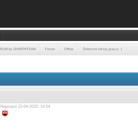
FORUM by SHARP#TEAM
Forum
Offtop
Śmieszne teksty graczy :)
Napisano 22-04-2020, 14:04