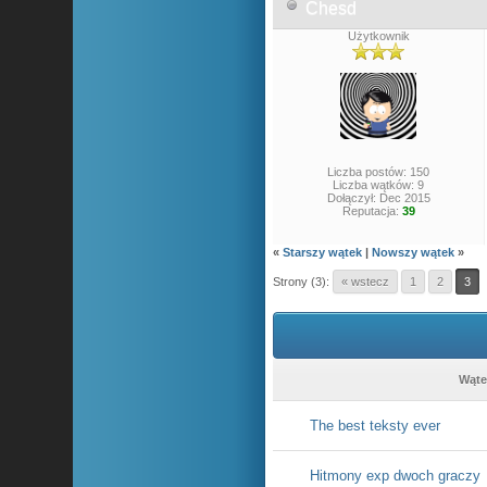
Chesd
Użytkownik
Liczba postów: 150
Liczba wątków: 9
Dołączył: Dec 2015
Reputacja:
39
«
Starszy wątek
|
Nowszy wątek
»
Strony (3):
« wstecz
1
2
3
Wąte
The best teksty ever
Hitmony exp dwoch graczy