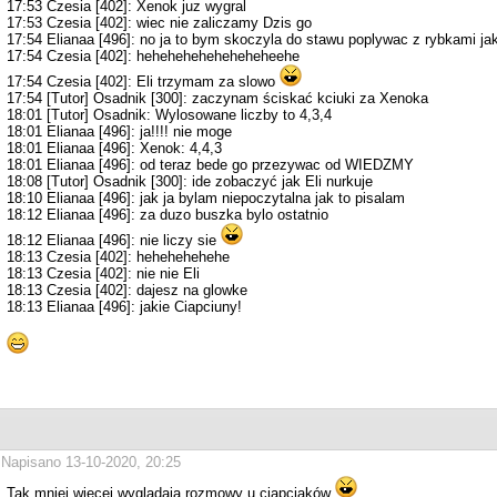
17:53 Czesia [402]: Xenok juz wygral
17:53 Czesia [402]: wiec nie zaliczamy Dzis go
17:54 Elianaa [496]: no ja to bym skoczyla do stawu poplywac z rybkami ja
17:54 Czesia [402]: heheheheheheheheheehe
17:54 Czesia [402]: Eli trzymam za slowo
17:54 [Tutor] Osadnik [300]: zaczynam ściskać kciuki za Xenoka
18:01 [Tutor] Osadnik: Wylosowane liczby to 4,3,4
18:01 Elianaa [496]: ja!!!! nie moge
18:01 Elianaa [496]: Xenok: 4,4,3
18:01 Elianaa [496]: od teraz bede go przezywac od WIEDZMY
18:08 [Tutor] Osadnik [300]: ide zobaczyć jak Eli nurkuje
18:10 Elianaa [496]: jak ja bylam niepoczytalna jak to pisalam
18:12 Elianaa [496]: za duzo buszka bylo ostatnio
18:12 Elianaa [496]: nie liczy sie
18:13 Czesia [402]: hehehehehehe
18:13 Czesia [402]: nie nie Eli
18:13 Czesia [402]: dajesz na glowke
18:13 Elianaa [496]: jakie Ciapciuny!
Napisano 13-10-2020, 20:25
Tak mniej wiecej wygladaja rozmowy u ciapciaków