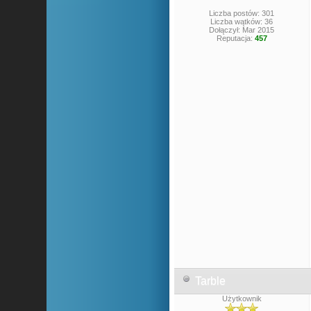
Liczba postów: 301
Liczba wątków: 36
Dołączył: Mar 2015
Reputacja:
457
Tarble
Użytkownik