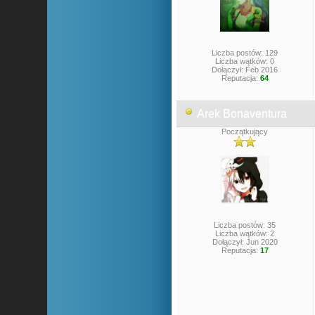
Liczba postów: 129
Liczba wątków: 0
Dołączył: Feb 2016
Reputacja:
64
Arek Bonaventura
Początkujący
Liczba postów: 35
Liczba wątków: 2
Dołączył: Jun 2020
Reputacja:
17