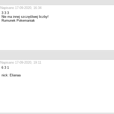
Napisano 17-09-2020, 16:34
3 3 3
Nie ma innej szczęśliwej liczby!
Rumunek Pokemaniak
Napisano 17-09-2020, 19:11
6 3 1
nick: Elianaa