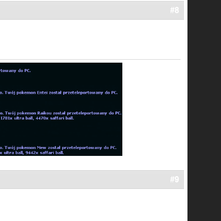
#8
#9