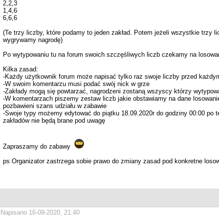
2,2,3
1,4,6
6,6,6
(Te trzy liczby, które podamy to jeden zakład. Potem jeżeli wszystkie trzy
wygrywamy nagrodę)
Po wytypowaniu tu na forum swoich szczęśliwych liczb czekamy na losowani
Kilka zasad:
-Każdy użytkownik forum może napisać tylko raz swoje liczby przed każd
-W swoim komentarzu musi podać swój nick w grze
-Zakłady mogą się powtarzać, nagrodzeni zostaną wszyscy którzy wytypowa
-W komentarzach piszemy zestaw liczb jakie obstawiamy na dane losowan
pozbawieni szans udziału w zabawie
-Swoje typy możemy edytować do piątku 18.09.2020r do godziny 00:00 po te
zakładów nie będą brane pod uwagę
Zapraszamy do zabawy
ps Organizator zastrzega sobie prawo do zmiany zasad pod konkretne loso
Napisano 16-09-2020, 21:40