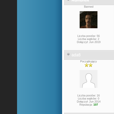
Rumunek
Banned
Liczba postów: 56
Liczba wątków: 2
Dołączył: Jun 2019
ada6
Początkujący
Liczba postów: 16
Liczba wątków: 0
Dołączył: Jun 2014
Reputacja:
107