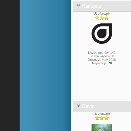
Kanopus
Użytkownik
Liczba postów: 142
Liczba wątków: 8
Dołączył: May 2018
Reputacja:
78
Davin
Użytkownik