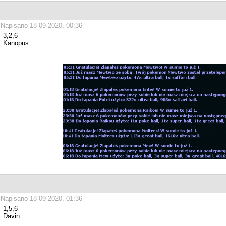
Napisano 18-09-2020, 00:36
3,2,6
Kanopus
Napisano 18-09-2020, 01:36
1,5,6
Davin