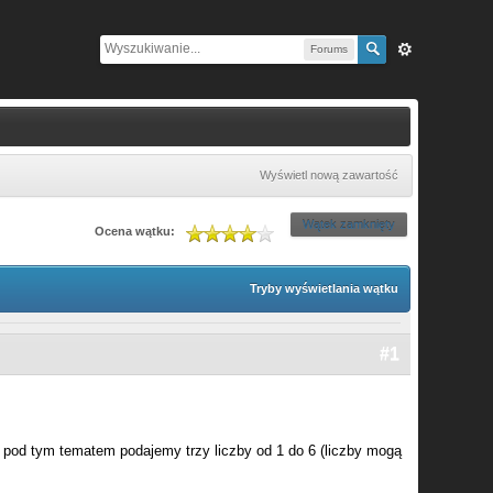
Forums
Wyświetl nową zawartość
Wątek zamknięty
Ocena wątku:
Tryby wyświetlania wątku
#1
pod tym tematem podajemy trzy liczby od 1 do 6 (liczby mogą