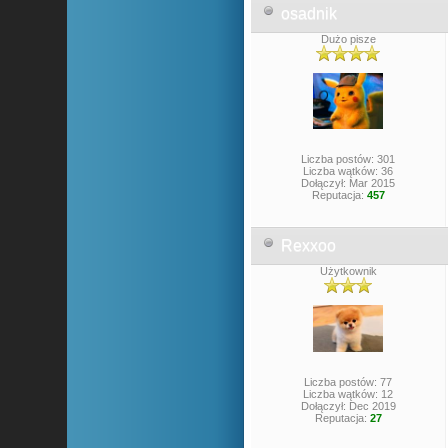
osadnik
Dużo pisze
Liczba postów: 301
Liczba wątków: 36
Dołączył: Mar 2015
Reputacja:
457
Rexxoo
Użytkownik
Liczba postów: 77
Liczba wątków: 12
Dołączył: Dec 2019
Reputacja:
27