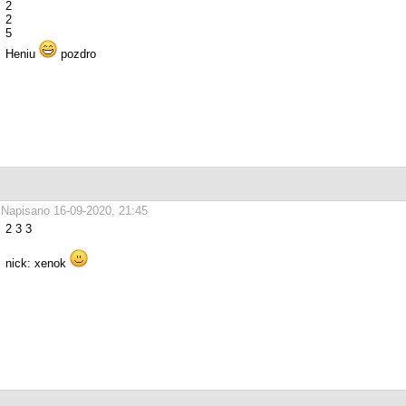
2
2
5
Heniu
pozdro
Napisano 16-09-2020, 21:45
2 3 3
nick: xenok