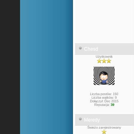
Chesd
Użytkownik
Liczba postów: 150
Liczba wątków: 9
Dołączył: Dec 2015
Reputacja:
39
Meredy
Świeżo zarejestrowany