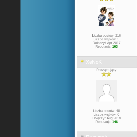
Liczba postów: 216
Liczba wątków: 5
Dołączył: Apr 2017
Reputacja:
103
XeNoK
Początkujący
Liczba postów: 48
Liczba wątków: 0
Dołączył: Aug 2018
Reputacja:
146