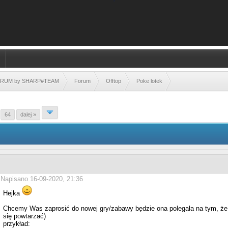
FORUM by SHARP#TEAM
Forum
Offtop
Poke lotek
.
64
dalej »
Napisano 16-09-2020, 21:36
Hejka
Chcemy Was zaprosić do nowej gry/zabawy będzie ona polegała na tym, że 
się powtarzać)
przykład: