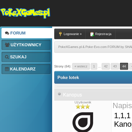
FORUM
Logowanie »
Rejestracja
UŻYTKOWNICY
PokeXGames.pl & Poke-Evo.com FORUM by SH
SZUKAJ
Strony (64):
« wstecz
1
...
42
43
44
KALENDARZ
Poke lotek
Kanopus
Użytkownik
Napis
1,1,1
Kano