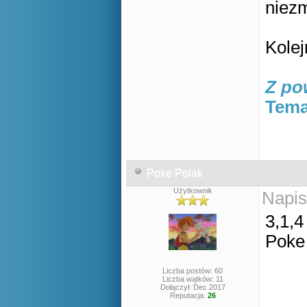
niez
Kole
Z po
Tema
Poke Polak
Użytkownik
Napis
3,1,4
Poke
Liczba postów: 60
Liczba wątków: 11
Dołączył: Dec 2017
Reputacja:
26