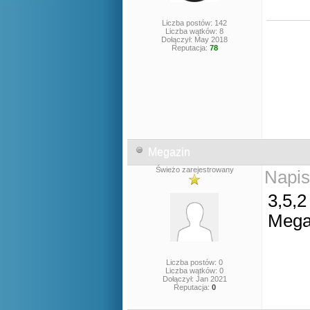
Liczba postów: 142
Liczba wątków: 8
Dołączył: May 2018
Reputacja:
78
Megazin
Świeżo zarejestrowany
Napis
3,5,2
Mega
Liczba postów: 0
Liczba wątków: 0
Dołączył: Jan 2021
Reputacja:
0