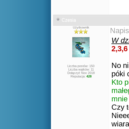
Czesia
Użytkownik
Napis
W dzi
2,3,6
No ni
Liczba postów: 150
Liczba wątków: 11
póki 
Dołączył: Nov 2018
Reputacja:
428
Kto p
małeg
mnie
Czy t
Nieee
wiara