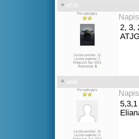
ATJG
Początkujący
Napis
2, 3, 
ATJ
Liczba postów: 12
Liczba wątków: 2
Dołączył: Apr 2021
Reputacja:
1
ada6
Początkujący
Napis
5,3,1
Elian
Liczba postów: 16
Liczba wątków: 0
Dołączył: Jun 2014