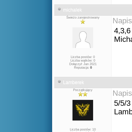
michalek
Świeżo zarejestrowany
Napis
4,3,6
Mich
Liczba postów: 0
Liczba wątków: 0
Dołączył: Jan 2021
Reputacja:
0
Lamberek
Początkujący
Napis
5/5/3
Lamb
Liczba postów: 10