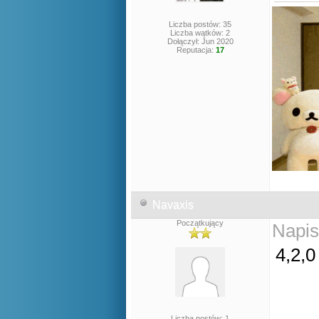
Liczba postów: 35
Liczba wątków: 2
Dołączył: Jun 2020
Reputacja:
17
Navaxis
Początkujący
Napis
4,2,0
Liczba postów: 1