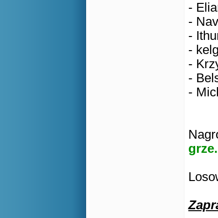
- Eli
- Nav
- Ithu
- kel
- Krz
- Bel
- Mic
Nagro
grze.
Losow
Zapr