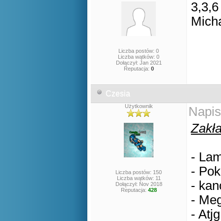
3,3,6
Mich
Liczba postów: 0
Liczba wątków: 0
Dołączył: Jan 2021
Reputacja:
0
Czesia
Użytkownik
Napis
Zakła
- Lam
- Pok
Liczba postów: 150
Liczba wątków: 11
- kan
Dołączył: Nov 2018
Reputacja:
428
- Meg
- Atjg