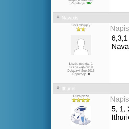
Reputacja:
107
Navaxis
Początkujący
Napis
6,3,1
Nava
Liczba postów: 1
Liczba wątków: 0
Dołączył: Sep 2018
Reputacja:
0
Ithuriel
Dużo pisze
Napis
5, 1, 
Ithuri