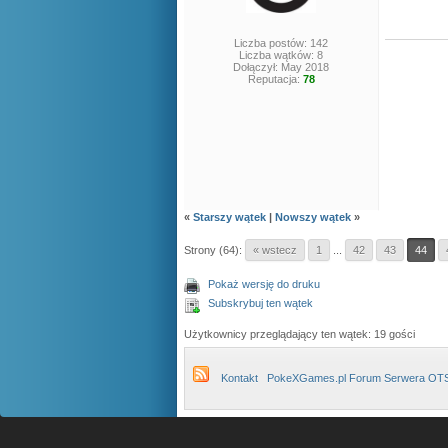
Liczba postów: 142
Liczba wątków: 8
Dołączył: May 2018
Reputacja:
78
«
Starszy wątek
|
Nowszy wątek
»
Strony (64):
« wstecz
1
...
42
43
44
Pokaż wersję do druku
Subskrybuj ten wątek
Użytkownicy przeglądający ten wątek: 19 gości
Kontakt
PokeXGames.pl Forum Serwera OT