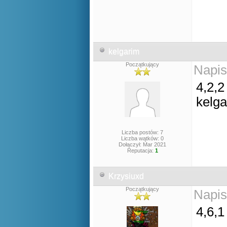
kelgarim
Początkujący
Napis
4,2,2
kelg
Liczba postów: 7
Liczba wątków: 0
Dołączył: Mar 2021
Reputacja:
1
Krzysiuxd
Początkujący
Napis
4,6,