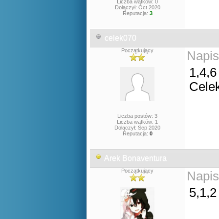
Liczba wątków: 0
Dołączył: Oct 2020
Reputacja:
3
celek070
Początkujący
Napis
1,4,6
Cele
Liczba postów: 3
Liczba wątków: 1
Dołączył: Sep 2020
Reputacja:
0
Arek Bonaventura
Początkujący
Napis
5,1,