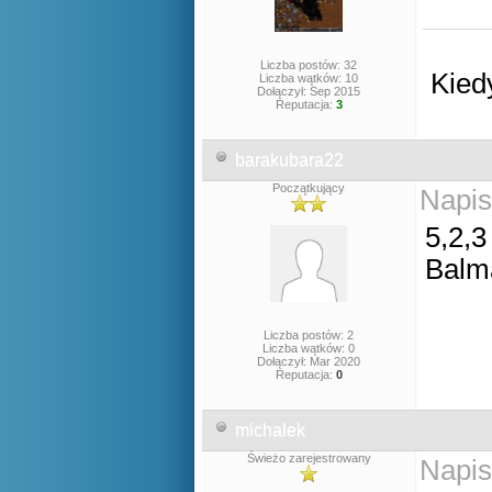
Liczba postów: 32
Kied
Liczba wątków: 10
Dołączył: Sep 2015
Reputacja:
3
barakubara22
Początkujący
Napis
5,2,3
Balm
Liczba postów: 2
Liczba wątków: 0
Dołączył: Mar 2020
Reputacja:
0
michalek
Świeżo zarejestrowany
Napis