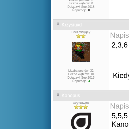
Liczba wątków: 0
Dołączył: Sep 2018
Reputacja:
0
Krzysiuxd
Początkujący
Napis
2,3,6
Liczba postów: 32
Kied
Liczba wątków: 10
Dołączył: Sep 2015
Reputacja:
3
Kanopus
Użytkownik
Napis
5,5,5
Kano