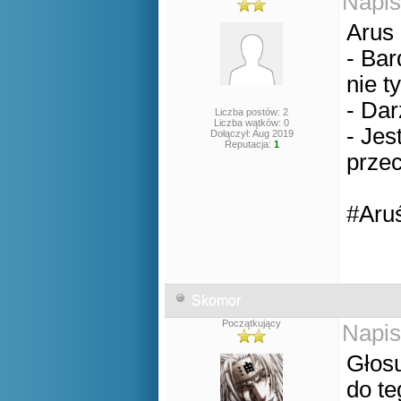
Napis
Arus
- Bar
nie t
- Dar
Liczba postów: 2
Liczba wątków: 0
- Jes
Dołączył: Aug 2019
Reputacja:
1
prze
#Aru
Skomor
Początkujący
Napis
Głosu
do t