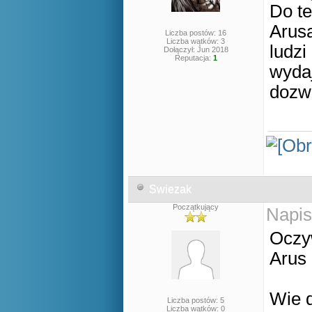
Do te
Arusa
Liczba postów: 16
Liczba wątków: 3
ludzi
Dołączył: Jun 2018
Reputacja:
1
wydaj
dozw
Swiezak
Początkujący
Napis
Oczy
Arus
Wie 
Liczba postów: 5
Liczba wątków: 0