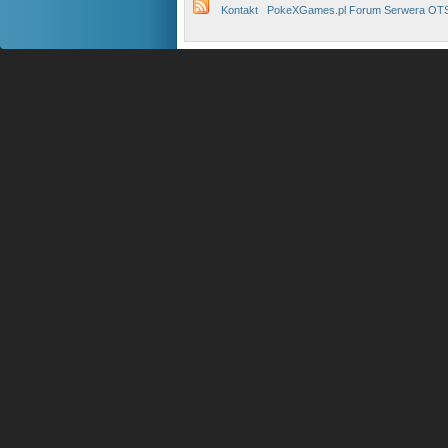
Kontakt
PokeXGames.pl Forum Serwera OT