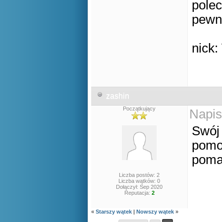
polec
pewn
nick:
zashin
Początkujący
Napis
Swój 
pomo
poma
Liczba postów: 2
Liczba wątków: 0
Dołączył: Sep 2020
Reputacja:
2
«
Starszy wątek
|
Nowszy wątek
»