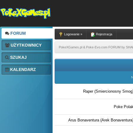
FORUM
Logowanie »
Rejestracja
UŻYTKOWNICY
PokeXGames.pl & Poke-Evo.com FORUM by SH
SZUKAJ
KALENDARZ
N
Raper (Smiercionosny Smog
Poke Pola
Arus Bonaventura (Arek Bonaventura