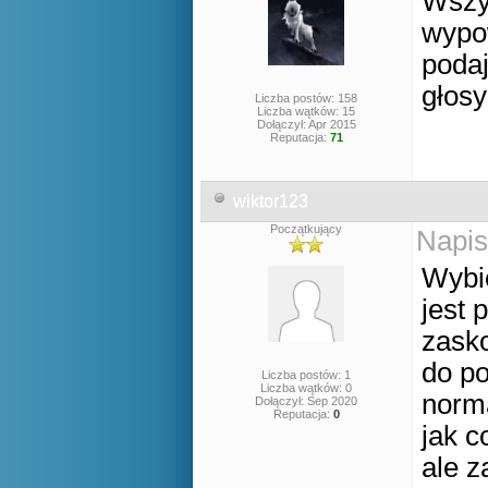
Wszys
wypow
podaj
głos
Liczba postów: 158
Liczba wątków: 15
Dołączył: Apr 2015
Reputacja:
71
wiktor123
Początkujący
Napis
Wybi
jest 
zask
do po
Liczba postów: 1
Liczba wątków: 0
norma
Dołączył: Sep 2020
Reputacja:
0
jak c
ale 