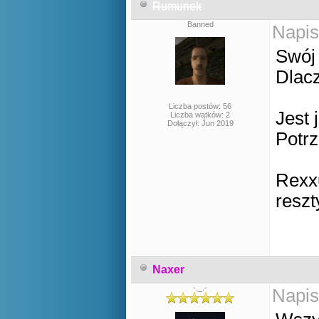
Rumunek
Banned
Napis
Swój 
Dlacz
Liczba postów: 56
Jest 
Liczba wątków: 2
Dołączył: Jun 2019
Potr
Rexxu
reszt
Naxer
-._.-
Napis