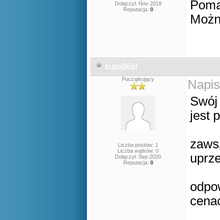
Poma
Dołączył: Nov 2018
Reputacja:
0
Możn
kupa96pl
Początkujący
Napis
Swój 
jest 
zaws
Liczba postów: 1
Liczba wątków: 0
uprz
Dołączył: Sep 2020
Reputacja:
0
odpow
cenac