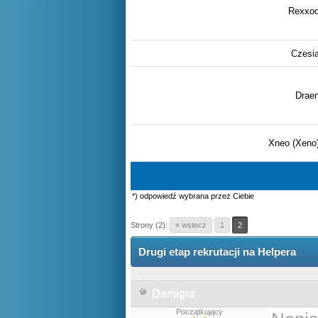
Rexxo
Czesi
Drae
Xneo (Xeno
*) odpowiedź wybrana przez Ciebie
Strony (2):
« wstecz
1
2
Drugi etap rekrutacji na Helpera
Demigra
Początkujący