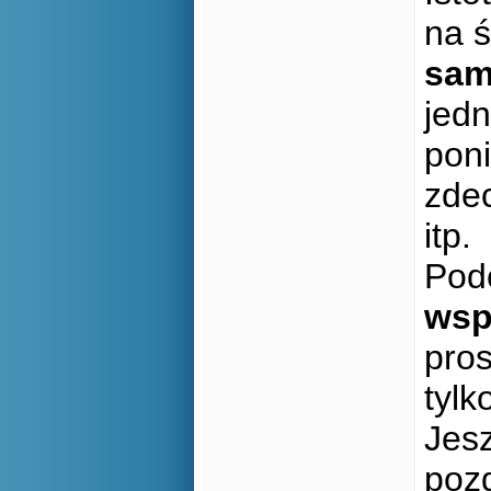
na ś
sa
jedn
poni
zde
itp.
Pod
wsp
pros
tylk
Jesz
poz