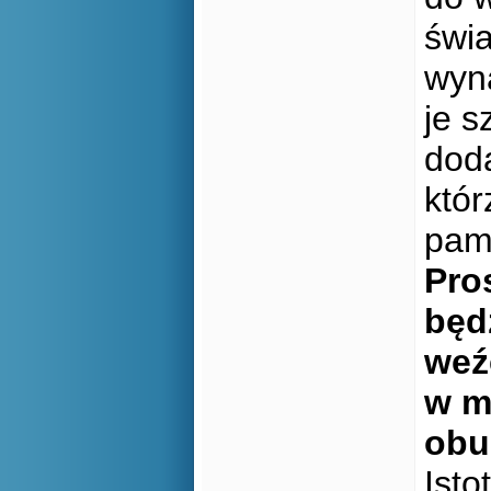
świa
wyna
je s
doda
któr
pam
Pro
będ
weź
w m
obu
Isto