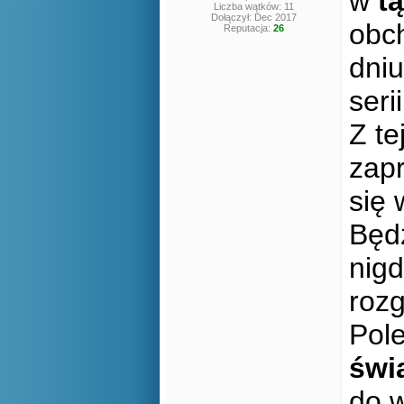
w
t
Liczba wątków: 11
Dołączył: Dec 2017
obch
Reputacja:
26
dni
seri
Z te
zap
się 
Będz
nigd
rozg
Pole
świ
do w