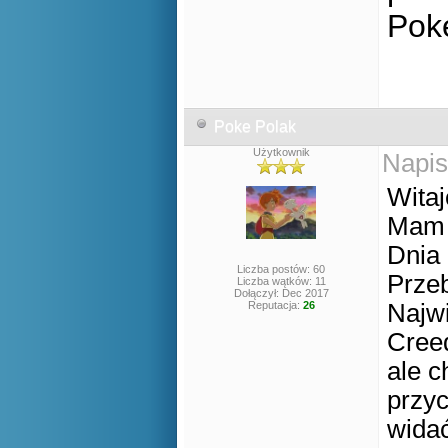
Pok
Poke Polak
Użytkownik
Napis
Witaj
Mam n
Dnia
Liczba postów: 60
Przeb
Liczba wątków: 11
Dołączył: Dec 2017
Reputacja:
26
Najw
Creed
ale c
przyc
widać