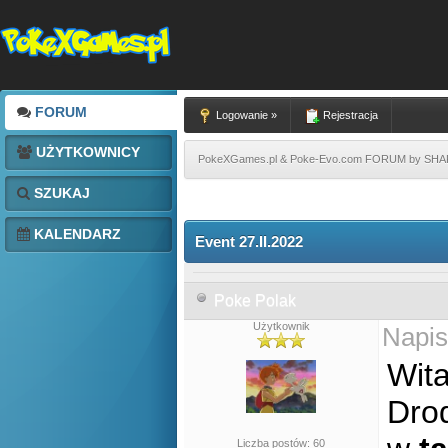
FORUM
Logowanie »
Rejestracja
UŻYTKOWNICY
PokeXGames.pl & Poke-Evo.com FORUM by SH
SZUKAJ
KALENDARZ
Event 27.II.2022
Poke Polak
Użytkownik
Napis
Wita
Drod
Liczba postów: 60