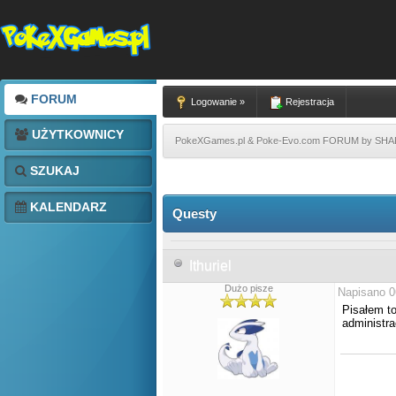
FORUM
Logowanie »
Rejestracja
UŻYTKOWNICY
PokeXGames.pl & Poke-Evo.com FORUM by SH
SZUKAJ
KALENDARZ
Questy
Ithuriel
Dużo pisze
Napisano 0
Pisałem to
administra