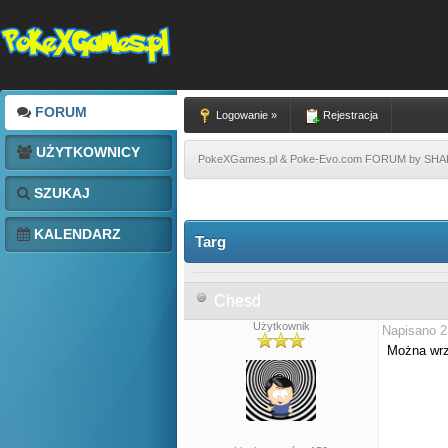
FORUM
Logowanie »
Rejestracja
UŻYTKOWNICY
PokeXGames.pl & Poke-Evo.com FORUM by SH
SZUKAJ
KALENDARZ
Targ
Chesd
Użytkownik
Napisano 2
Można wrzu