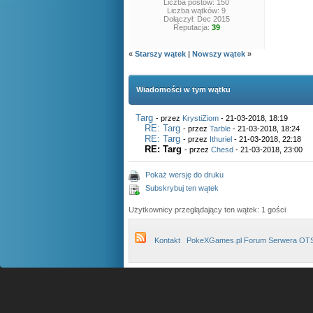
Liczba postów: 150
Liczba wątków: 9
Dołączył: Dec 2015
Reputacja:
39
«
Starszy wątek
|
Nowszy wątek
»
Wiadomości w tym wątku
Targ
- przez
KrystiZiom
- 21-03-2018, 18:19
RE: Targ
- przez
Tarble
- 21-03-2018, 18:24
RE: Targ
- przez
Ithuriel
- 21-03-2018, 22:18
RE: Targ
- przez
Chesd
- 21-03-2018, 23:00
Pokaż wersję do druku
Subskrybuj ten wątek
Użytkownicy przeglądający ten wątek: 1 gości
Kontakt
PokeXGames.pl Forum Serwera OT