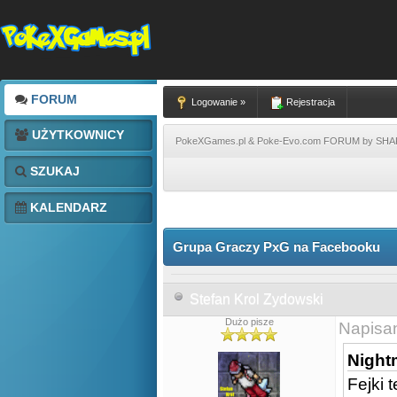
FORUM
Logowanie »
Rejestracja
UŻYTKOWNICY
PokeXGames.pl & Poke-Evo.com FORUM by SH
SZUKAJ
KALENDARZ
Grupa Graczy PxG na Facebooku
Stefan Krol Zydowski
Dużo pisze
Napisa
Nightm
Fejki 