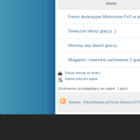
Wątek:
Forum dyskusyjne Mistrzostw PxG w pi
Śmieszne teksty graczy :)
Hitmony exp dwoch graczy
Wulgarne i chamskie zachowanie 2 gra
Pokaż wersję do druku
Subskrybuj ten wątek
Użytkownicy przeglądający ten wątek: 1 gości
Kontakt
PokeXGames.pl Forum Serwera OT