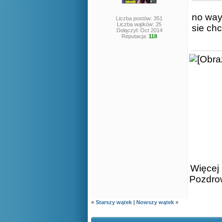
no wayn
Liczba postów: 351
Liczba wątków: 25
sie ch
Dołączył: Oct 2014
Reputacja:
118
Więcej 
Pozdro
«
Starszy wątek
|
Nowszy wątek
»