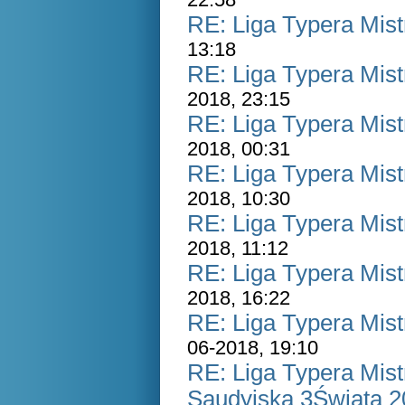
RE: Liga Typera Mis
13:18
RE: Liga Typera Mis
2018, 23:15
RE: Liga Typera Mis
2018, 00:31
RE: Liga Typera Mis
2018, 10:30
RE: Liga Typera Mis
2018, 11:12
RE: Liga Typera Mis
2018, 16:22
RE: Liga Typera Mis
06-2018, 19:10
RE: Liga Typera Mist
Saudyjska 3Świata 2