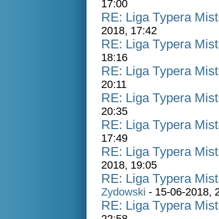
17:00
RE: Liga Typera Mis
2018, 17:42
RE: Liga Typera Mis
18:16
RE: Liga Typera Mis
20:11
RE: Liga Typera Mis
20:35
RE: Liga Typera Mis
17:49
RE: Liga Typera Mis
2018, 19:05
RE: Liga Typera Mis
Zydowski
- 15-06-2018, 
RE: Liga Typera Mis
22:58