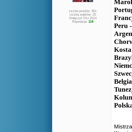
Marok
Portug
Liczba postów: 351
Liczba wątków: 25
Francj
Dołączył: Oct 2014
Reputacja:
118
Peru 
Argen
Chorw
Kosta
Brazyl
Niemc
Szwec
Belgi
Tunezj
Kolum
Polska
Mistrz