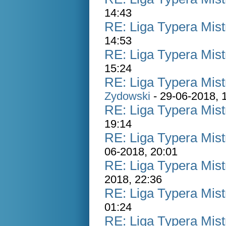
14:43
RE: Liga Typera Mis
14:53
RE: Liga Typera Mis
15:24
RE: Liga Typera Mis
Zydowski
- 29-06-2018, 
RE: Liga Typera Mis
19:14
RE: Liga Typera Mis
06-2018, 20:01
RE: Liga Typera Mis
2018, 22:36
RE: Liga Typera Mis
01:24
RE: Liga Typera Mis