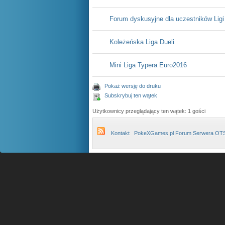
Forum dyskusyjne dla uczestników Lig
Koleżeńska Liga Dueli
Mini Liga Typera Euro2016
Pokaż wersję do druku
Subskrybuj ten wątek
Użytkownicy przeglądający ten wątek: 1 gości
Kontakt
PokeXGames.pl Forum Serwera OT