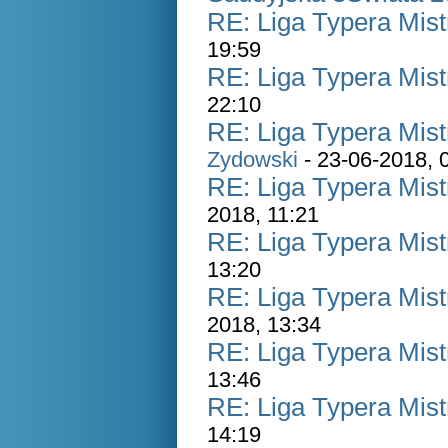
RE: Liga Typera Mis
19:59
RE: Liga Typera Mis
22:10
RE: Liga Typera Mis
Zydowski
- 23-06-2018, 
RE: Liga Typera Mis
2018, 11:21
RE: Liga Typera Mis
13:20
RE: Liga Typera Mis
2018, 13:34
RE: Liga Typera Mis
13:46
RE: Liga Typera Mis
14:19