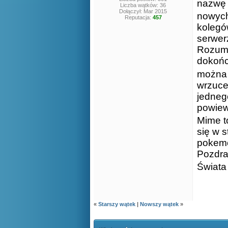
nazw
Liczba wątków: 36
Dołączył: Mar 2015
nowyc
Reputacja:
457
kolegó
serwer
Rozumi
dokońc
można 
wrzuce
jedneg
powiew 
Mime t
się w s
pokemo
Pozdra
Świata
«
Starszy wątek
|
Nowszy wątek
»