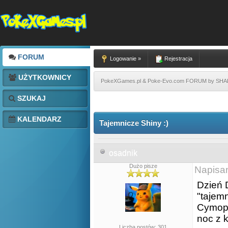
FORUM
Logowanie »
Rejestracja
UŻYTKOWNICY
PokeXGames.pl & Poke-Evo.com FORUM by SH
SZUKAJ
KALENDARZ
Tajemnicze Shiny :)
osadnik
Dużo pisze
Napisa
Dzień
"tajem
Cymoph
noc z 
Liczba postów: 301