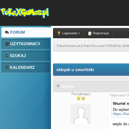
FORUM
Logowanie »
Rejestracja
UŻYTKOWNICY
PokeXGames.pl & Poke-Evo.com FORUM by SH
SZUKAJ
KALENDARZ
sklepik u smerfetki
Atevin
Początkujący
Napisano 0
Ithuriel n
Do wyboru
https://
wejdz do 