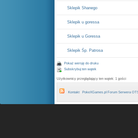
Sklepik Shanego
Sklepik u goressa
Sklepik u Goressa
Sklepik Śp. Patrosa
Pokaż wersję do druku
Subskrybuj ten wątek
Użytkownicy przeglądający ten wątek: 1 gości
Kontakt
PokeXGames.pl Forum Serwera OT