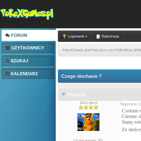
FORUM
Logowanie »
Rejestracja
UŻYTKOWNICY
PokeXGames.pl & Poke-Evo.com FORUM by SH
SZUKAJ
KALENDARZ
Czego słuchacie ?
osadnik
Dużo pisze
Napisano 2
Czekam n
Ciemne s
Stanę wt
Ze słońc
Liczba postów: 301