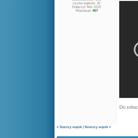
Liczba wątków: 36
Dołączył: Mar 2015
Reputacja:
457
Do zobac
«
Starszy wątek
|
Nowszy wątek
»