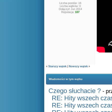
Liczba postów: 16
Liczba wątków: 0
Dołączył: Jun 2014
Reputacja:
107
«
Starszy wątek
|
Nowszy wątek
»
Wiadomości w tym wątku
Czego słuchacie ?
- p
RE: Hity wszech czas
RE: Hity wszech czas