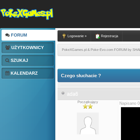
FORUM
Logowanie »
Rejestracja
UŻYTKOWNICY
PokeXGames.pl & Poke-Evo.com FORUM by SH
SZUKAJ
KALENDARZ
Czego słuchacie ?
ada6
Początkujący
Napisano 0