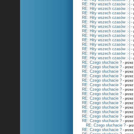
RE: Hity wszech czasów :-)
-
RE: Hity wszech czasów :-)
-
RE: Hity wszech czasów :-)
-
RE: Hity wszech czasów :-)
-
RE: Hity wszech czasów :-)
-
RE: Hity wszech czasów :-)
-
RE: Hity wszech czasów :-)
-
RE: Hity wszech czasów :-)
-
RE: Hity wszech czasów :-)
-
RE: Hity wszech czasów :-)
-
RE: Hity wszech czasów :-)
-
RE: Hity wszech czasów :-)
-
RE: Hity wszech czasów :-)
-
RE: Czego słuchacie ?
- prze
RE: Czego słuchacie ?
- prze
RE: Czego słuchacie ?
- prze
RE: Czego słuchacie ?
- prze
RE: Czego słuchacie ?
- prze
RE: Czego słuchacie ?
- prze
RE: Czego słuchacie ?
- prze
RE: Czego słuchacie ?
- prze
RE: Czego słuchacie ?
- prze
RE: Czego słuchacie ?
- prze
RE: Czego słuchacie ?
- prze
RE: Czego słuchacie ?
- prze
RE: Czego słuchacie ?
- prze
RE: Czego słuchacie ?
- prze
RE: Czego słuchacie ?
- pr
RE: Czego słuchacie ?
- prze