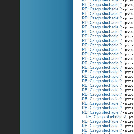
RE: Czego słuchacie ?
- prze
RE: Czego słuchacie ?
- prze
RE: Czego słuchacie ?
- prze
RE: Czego słuchacie ?
- prze
RE: Czego słuchacie ?
- prze
RE: Czego słuchacie ?
- prze
RE: Czego słuchacie ?
- prze
RE: Czego słuchacie ?
- prze
RE: Czego słuchacie ?
- prze
RE: Czego słuchacie ?
- prze
RE: Czego słuchacie ?
- prze
RE: Czego słuchacie ?
- prze
RE: Czego słuchacie ?
- prze
RE: Czego słuchacie ?
- prze
RE: Czego słuchacie ?
- prze
RE: Czego słuchacie ?
- prze
RE: Czego słuchacie ?
- prze
RE: Czego słuchacie ?
- prze
RE: Czego słuchacie ?
- prze
RE: Czego słuchacie ?
- prze
RE: Czego słuchacie ?
- prze
RE: Czego słuchacie ?
- prze
RE: Czego słuchacie ?
- prze
RE: Czego słuchacie ?
- prze
RE: Czego słuchacie ?
- prze
RE: Czego słuchacie ?
- prze
RE: Czego słuchacie ?
- pr
RE: Czego słuchacie ?
- prze
RE: Czego słuchacie ?
- prze
RE: Czego słuchacie ?
- prze