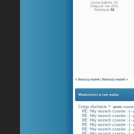
Liczba wątków: 10
Dołączył: Jan 2015
Reputacja:
52
«
Starszy wątek
|
Nowszy wątek
»
Wiadomości w tym wątku
Czego słuchacie ?
- przez
osadni
RE: Hity wszech czasów :-)
-
RE: Hity wszech czasów :-)
-
RE: Hity wszech czasów :-)
-
RE: Hity wszech czasów :-)
-
RE: Hity wszech czasów :-)
-
RE: Hity wszech czasów :-)
-