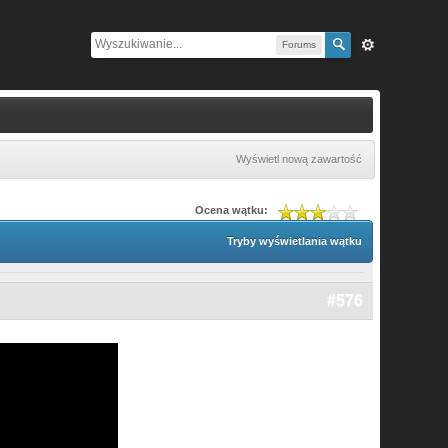
Forums
Wyświetl nową zawartość
Ocena wątku:
Tryby wyświetlania wątku
#576