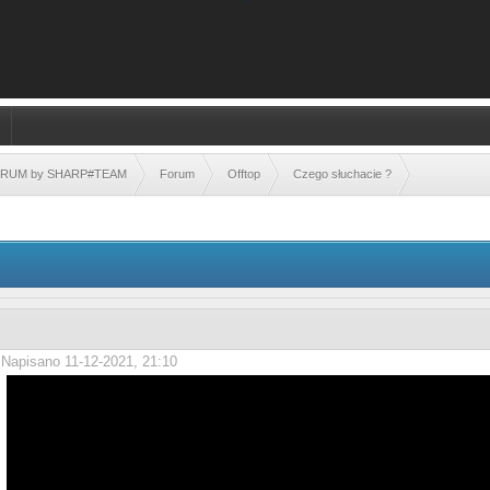
FORUM by SHARP#TEAM
Forum
Offtop
Czego słuchacie ?
Napisano 11-12-2021, 21:10