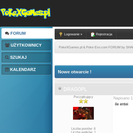
FORUM
Logowanie »
Rejestracja
UŻYTKOWNICY
PokeXGames.pl & Poke-Evo.com FORUM by SH
SZUKAJ
KALENDARZ
Nowe otwarcie !
DRAGOPL
Początkujący
Napisano 1
ile entei
Liczba postów: 6
Liczba wątków: 1