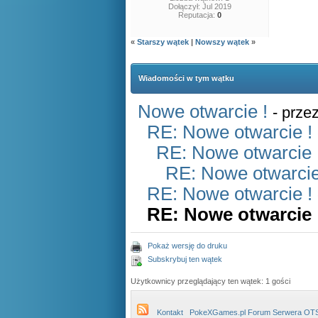
Dołączył: Jul 2019
Reputacja:
0
«
Starszy wątek
|
Nowszy wątek
»
Wiadomości w tym wątku
Nowe otwarcie !
- prze
RE: Nowe otwarcie !
RE: Nowe otwarcie 
RE: Nowe otwarcie
RE: Nowe otwarcie !
RE: Nowe otwarcie 
Pokaż wersję do druku
Subskrybuj ten wątek
Użytkownicy przeglądający ten wątek: 1 gości
Kontakt
PokeXGames.pl Forum Serwera OT