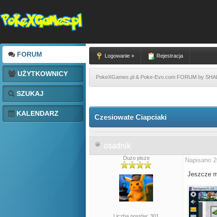
FORUM
Logowanie »
Rejestracja
UŻYTKOWNICY
PokeXGames.pl & Poke-Evo.com FORUM by SH
SZUKAJ
KALENDARZ
Czesiowate Ciapciaki
osadnik
Dużo pisze
Napisano 2
Jeszcze ma
Liczba postów: 301