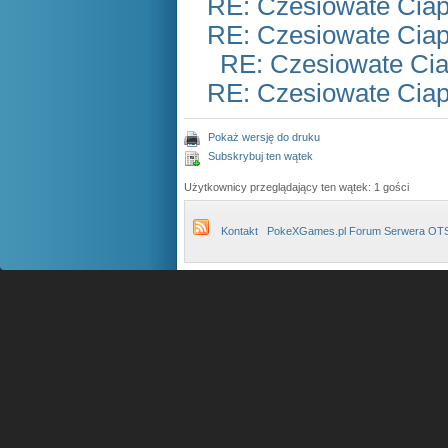
RE: Czesiowate Ciap
RE: Czesiowate Ciap
RE: Czesiowate Cia
RE: Czesiowate Ciap
Pokaż wersję do druku
Subskrybuj ten wątek
Użytkownicy przeglądający ten wątek: 1 gości
Kontakt
PokeXGames.pl Forum Serwera OT