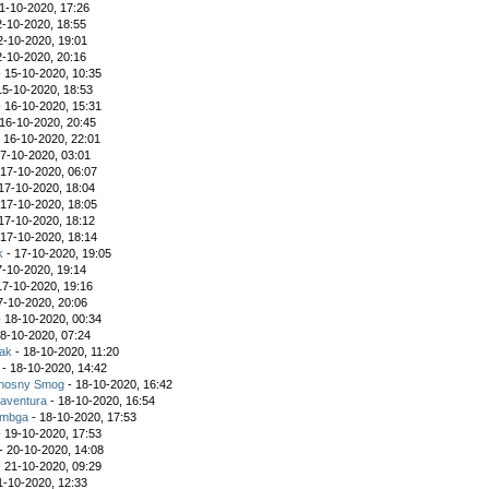
1-10-2020, 17:26
2-10-2020, 18:55
2-10-2020, 19:01
2-10-2020, 20:16
 15-10-2020, 10:35
15-10-2020, 18:53
 16-10-2020, 15:31
16-10-2020, 20:45
 16-10-2020, 22:01
7-10-2020, 03:01
 17-10-2020, 06:07
17-10-2020, 18:04
 17-10-2020, 18:05
17-10-2020, 18:12
 17-10-2020, 18:14
k
- 17-10-2020, 19:05
7-10-2020, 19:14
17-10-2020, 19:16
7-10-2020, 20:06
 18-10-2020, 00:34
8-10-2020, 07:24
lak
- 18-10-2020, 11:20
- 18-10-2020, 14:42
onosny Smog
- 18-10-2020, 16:42
aventura
- 18-10-2020, 16:54
ombga
- 18-10-2020, 17:53
 19-10-2020, 17:53
- 20-10-2020, 14:08
 21-10-2020, 09:29
1-10-2020, 12:33