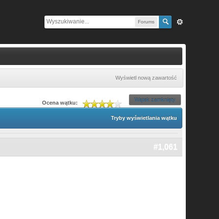
Forums
Wyświetl nową zawartość
Wątek zamknięty
Ocena wątku:
Tryby wyświetlania wątku
#1,061