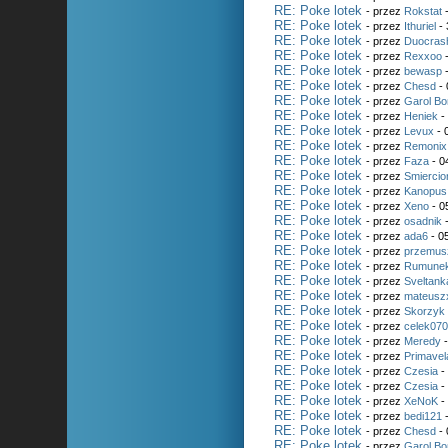
RE: Poke lotek
- przez
Rokstat
-
RE: Poke lotek
- przez
Ithuriel
- 
RE: Poke lotek
- przez
Duocras
RE: Poke lotek
- przez
Rexxoo
-
RE: Poke lotek
- przez
bewasp
-
RE: Poke lotek
- przez
Chesd
- 
RE: Poke lotek
- przez
Garol B
RE: Poke lotek
- przez
Heniek
-
RE: Poke lotek
- przez
Levux
- 
RE: Poke lotek
- przez
Remonix
RE: Poke lotek
- przez
Faza
- 0
RE: Poke lotek
- przez
Smierci
RE: Poke lotek
- przez
Kanopus
RE: Poke lotek
- przez
Xeno
- 0
RE: Poke lotek
- przez
osadnik
-
RE: Poke lotek
- przez
ada6
- 0
RE: Poke lotek
- przez
przemus
RE: Poke lotek
- przez
Rumune
RE: Poke lotek
- przez
Sveltank
RE: Poke lotek
- przez
mateusz
RE: Poke lotek
- przez
Skorzyk
RE: Poke lotek
- przez
celek07
RE: Poke lotek
- przez
Meredy
-
RE: Poke lotek
- przez
Primavel
RE: Poke lotek
- przez
Czesia
-
RE: Poke lotek
- przez
Czesia
-
RE: Poke lotek
- przez
XeNoK
-
RE: Poke lotek
- przez
bedi121
-
RE: Poke lotek
- przez
Chesd
- 
RE: Poke lotek
- przez
Garol B