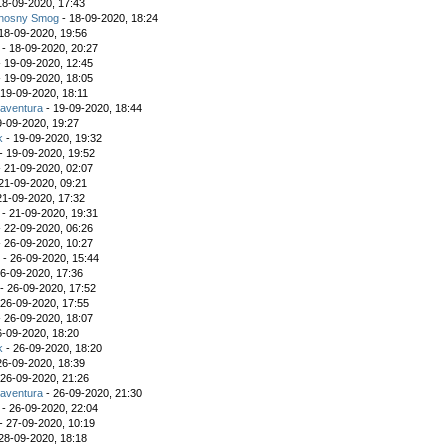
18-09-2020, 17:43
onosny Smog
- 18-09-2020, 18:24
18-09-2020, 19:56
- 18-09-2020, 20:27
 19-09-2020, 12:45
 19-09-2020, 18:05
 19-09-2020, 18:11
aventura
- 19-09-2020, 18:44
9-09-2020, 19:27
k
- 19-09-2020, 19:32
- 19-09-2020, 19:52
 21-09-2020, 02:07
21-09-2020, 09:21
21-09-2020, 17:32
- 21-09-2020, 19:31
 22-09-2020, 06:26
 26-09-2020, 10:27
l
- 26-09-2020, 15:44
6-09-2020, 17:36
- 26-09-2020, 17:52
 26-09-2020, 17:55
 26-09-2020, 18:07
6-09-2020, 18:20
k
- 26-09-2020, 18:20
26-09-2020, 18:39
 26-09-2020, 21:26
aventura
- 26-09-2020, 21:30
- 26-09-2020, 22:04
- 27-09-2020, 10:19
28-09-2020, 18:18