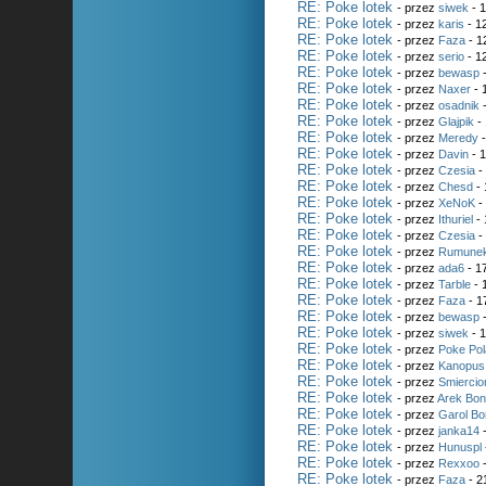
RE: Poke lotek
- przez
siwek
- 1
RE: Poke lotek
- przez
karis
- 1
RE: Poke lotek
- przez
Faza
- 1
RE: Poke lotek
- przez
serio
- 1
RE: Poke lotek
- przez
bewasp
-
RE: Poke lotek
- przez
Naxer
- 
RE: Poke lotek
- przez
osadnik
-
RE: Poke lotek
- przez
Glajpik
- 
RE: Poke lotek
- przez
Meredy
-
RE: Poke lotek
- przez
Davin
- 1
RE: Poke lotek
- przez
Czesia
-
RE: Poke lotek
- przez
Chesd
- 
RE: Poke lotek
- przez
XeNoK
-
RE: Poke lotek
- przez
Ithuriel
- 
RE: Poke lotek
- przez
Czesia
-
RE: Poke lotek
- przez
Rumune
RE: Poke lotek
- przez
ada6
- 1
RE: Poke lotek
- przez
Tarble
- 
RE: Poke lotek
- przez
Faza
- 1
RE: Poke lotek
- przez
bewasp
-
RE: Poke lotek
- przez
siwek
- 1
RE: Poke lotek
- przez
Poke Po
RE: Poke lotek
- przez
Kanopus
RE: Poke lotek
- przez
Smierci
RE: Poke lotek
- przez
Arek Bon
RE: Poke lotek
- przez
Garol B
RE: Poke lotek
- przez
janka14
-
RE: Poke lotek
- przez
Hunuspl
RE: Poke lotek
- przez
Rexxoo
-
RE: Poke lotek
- przez
Faza
- 2