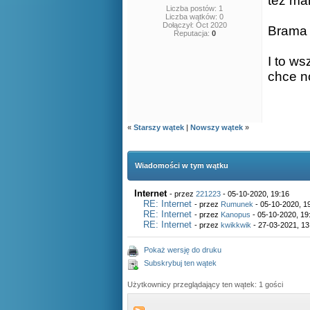
tez ma
Liczba postów: 1
Liczba wątków: 0
Dołączył: Oct 2020
Brama 
Reputacja:
0
I to w
chce n
«
Starszy wątek
|
Nowszy wątek
»
Wiadomości w tym wątku
Internet
- przez
221223
- 05-10-2020, 19:16
RE: Internet
- przez
Rumunek
- 05-10-2020, 1
RE: Internet
- przez
Kanopus
- 05-10-2020, 19
RE: Internet
- przez
kwikkwik
- 27-03-2021, 13
Pokaż wersję do druku
Subskrybuj ten wątek
Użytkownicy przeglądający ten wątek: 1 gości