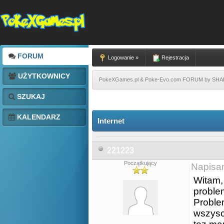
FORUM
Logowanie »
Rejestracja
UŻYTKOWNICY
PokeXGames.pl & Poke-Evo.com FORUM by SH
SZUKAJ
KALENDARZ
Internet
221223
Początkujący
Napisa
Witam,
proble
Proble
wszyscy