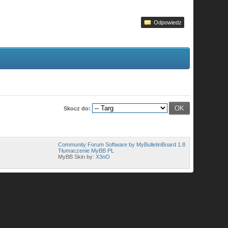
Odpowiedz
Skocz do:
Community Forum Software by MyBulletinBoard 1.8
Tłumaczenie MyBB PL
MyBB Skin by:
X3nO