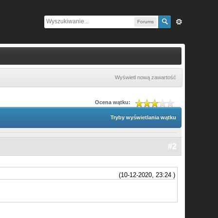
Forums
Wyświetl nową zawartość
Ocena wątku:
Tryby wyświetlania wątku
#2
(10-12-2020, 23:24 )