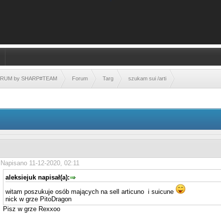
FORUM by SHARP#TEAM
Forum
Targ
szukam sui /arti
Napisano 11-12-2020, 02:11
aleksiejuk napisał(a):
witam poszukuje osób mających na sell articuno i suicune
nick w grze PitoDragon
Pisz w grze Rexxoo