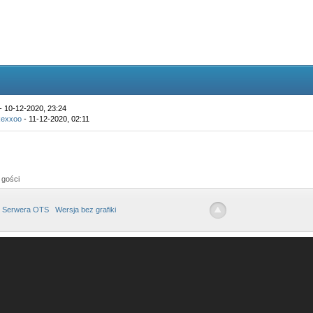
- 10-12-2020, 23:24
exxoo
- 11-12-2020, 02:11
 gości
 Serwera OTS
Wersja bez grafiki