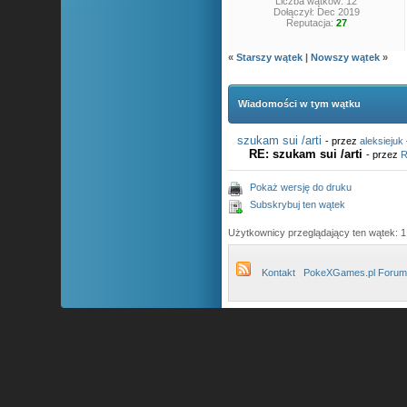
Liczba wątków: 12
Dołączył: Dec 2019
Reputacja:
27
«
Starszy wątek
|
Nowszy wątek
»
Wiadomości w tym wątku
szukam sui /arti
- przez
aleksiejuk
RE: szukam sui /arti
- przez
R
Pokaż wersję do druku
Subskrybuj ten wątek
Użytkownicy przeglądający ten wątek: 1
Kontakt
PokeXGames.pl Forum