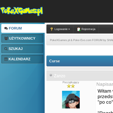
FORUM
Logowanie »
Rejestracja
UŻYTKOWNICY
PokeXGames.pl & Poke-Evo.com FORUM by SH
SZUKAJ
KALENDARZ
Curse
Zanzo
Początkujący
Napisa
Witam 
przeds
"po co