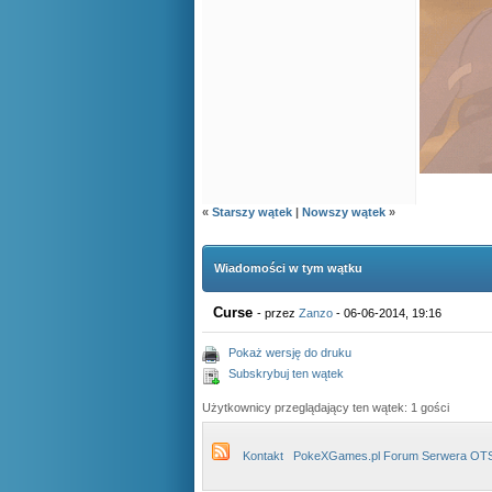
«
Starszy wątek
|
Nowszy wątek
»
Wiadomości w tym wątku
Curse
- przez
Zanzo
- 06-06-2014, 19:16
Pokaż wersję do druku
Subskrybuj ten wątek
Użytkownicy przeglądający ten wątek: 1 gości
Kontakt
PokeXGames.pl Forum Serwera OT