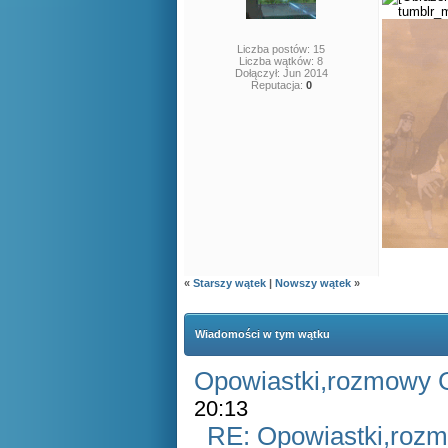
Liczba postów: 15
Liczba wątków: 8
Dołączył: Jun 2014
Reputacja:
0
«
Starszy wątek
|
Nowszy wątek
»
Wiadomości w tym wątku
Opowiastki,rozmowy
20:13
RE: Opowiastki,ro