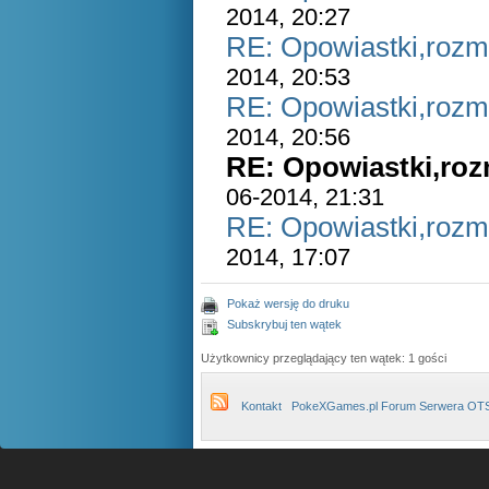
2014, 20:27
RE: Opowiastki,ro
2014, 20:53
RE: Opowiastki,ro
2014, 20:56
RE: Opowiastki,r
06-2014, 21:31
RE: Opowiastki,ro
2014, 17:07
Pokaż wersję do druku
Subskrybuj ten wątek
Użytkownicy przeglądający ten wątek: 1 gości
Kontakt
PokeXGames.pl Forum Serwera OT