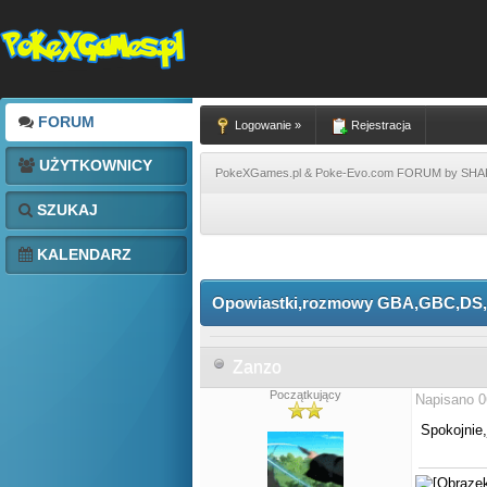
FORUM
Logowanie »
Rejestracja
UŻYTKOWNICY
PokeXGames.pl & Poke-Evo.com FORUM by SH
SZUKAJ
KALENDARZ
Opowiastki,rozmowy GBA,GBC,DS
Zanzo
Początkujący
Napisano 0
Spokojnie,