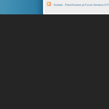
Kontakt
PokeXGames.pl Forum Serwera OT