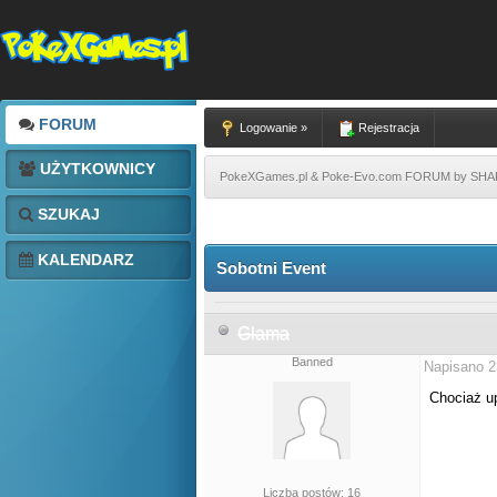
FORUM
Logowanie »
Rejestracja
UŻYTKOWNICY
PokeXGames.pl & Poke-Evo.com FORUM by SH
SZUKAJ
KALENDARZ
Sobotni Event
Glama
Banned
Napisano 2
Chociaż up
Liczba postów: 16