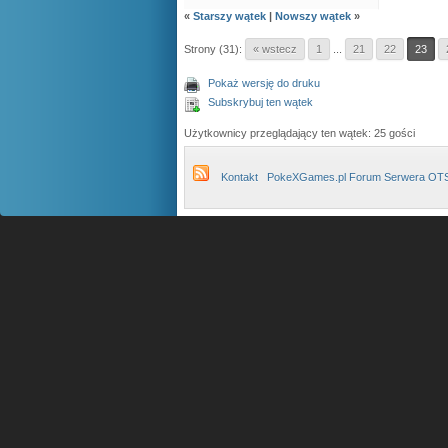
«
Starszy wątek
|
Nowszy wątek
»
Strony (31):
« wstecz
1
...
21
22
23
Pokaż wersję do druku
Subskrybuj ten wątek
Użytkownicy przeglądający ten wątek: 25 gości
Kontakt
PokeXGames.pl Forum Serwera OT