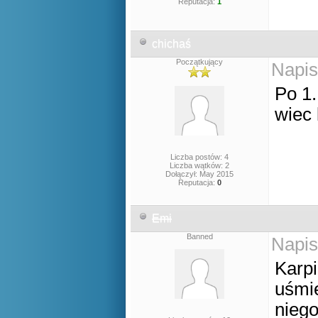
Reputacja:
1
chichaś
Początkujący
Napis
Po 1.
wiec 
Liczba postów: 4
Liczba wątków: 2
Dołączył: May 2015
Reputacja:
0
Emi
Banned
Napis
Karpi
uśmie
niego