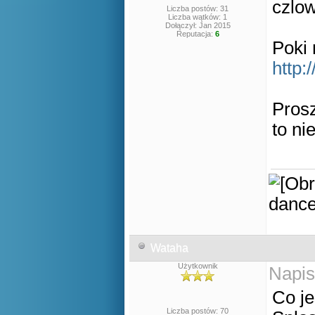
czlow
Liczba postów: 31
Liczba wątków: 1
Dołączył: Jan 2015
Reputacja:
6
Poki 
http:
Pros
to ni
Wataha
Użytkownik
Napis
Co je
Liczba postów: 70