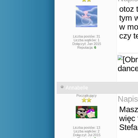
otoz 
tym w
w mo
czy t
Liczba postów: 31
Liczba wątków: 1
Dołączył: Jan 2015
Reputacja:
6
Annabelle
Początkujący
Napis
Masz 
więc 
Stefa
Liczba postów: 13
Liczba wątków: 2
Dołączył: Jul 2015