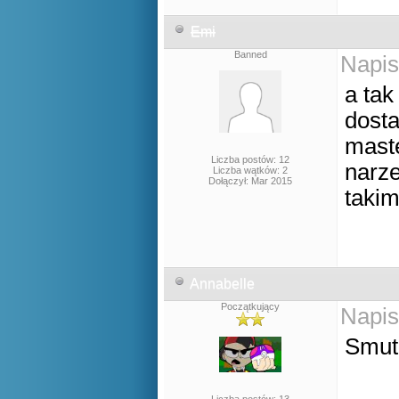
Emi
Banned
Napis
a tak
dosta
maste
Liczba postów: 12
narz
Liczba wątków: 2
Dołączył: Mar 2015
taki
Annabelle
Początkujący
Napis
Smute