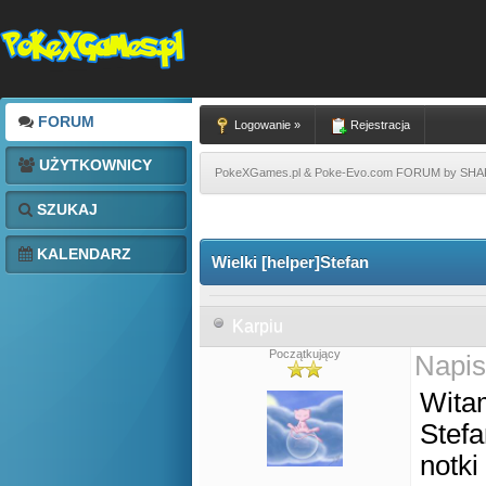
FORUM
Logowanie »
Rejestracja
UŻYTKOWNICY
PokeXGames.pl & Poke-Evo.com FORUM by SH
SZUKAJ
KALENDARZ
Wielki [helper]Stefan
Karpiu
Początkujący
Napis
Wita
Stefa
notki