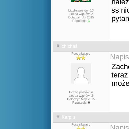
nale
ss ni
Liczba postów: 13
Liczba wątków: 2
pyta
Dołączył: Jul 2015
Reputacja:
1
chichaś
Początkujący
Napis
Zacho
teraz
może 
Liczba postów: 4
Liczba wątków: 2
Dołączył: May 2015
Reputacja:
0
Karpiu
Początkujący
Napis