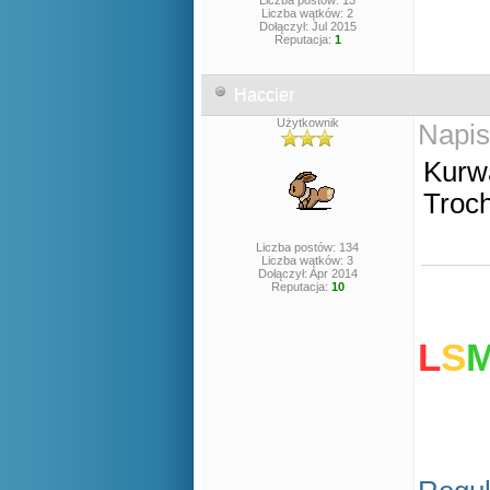
Liczba postów: 13
Liczba wątków: 2
Dołączył: Jul 2015
Reputacja:
1
Haccier
Użytkownik
Napis
Kurwa
Troc
Liczba postów: 134
Liczba wątków: 3
Dołączył: Apr 2014
Reputacja:
10
L
S