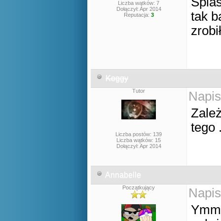
Splas
Liczba wątków: 7
Dołączył: Apr 2014
tak b
Reputacja:
3
zrobi
Koggy
Tutor
Napis
Zależ
tego .
Liczba postów: 139
Liczba wątków: 15
Dołączył: Apr 2014
Annabelle
Początkujący
Napis
Ymm 