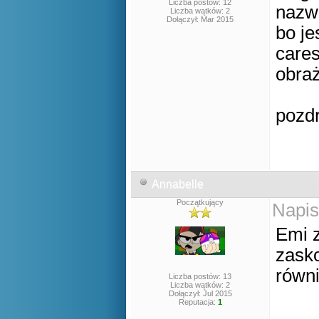
Liczba postów: 12
nazwą
Liczba wątków: 2
Dołączył: Mar 2015
bo je
cares
obraż
pozdr
Annabelle
Początkujący
Napis
Emi 
zask
równ
Liczba postów: 13
Liczba wątków: 2
Dołączył: Jul 2015
Reputacja:
1