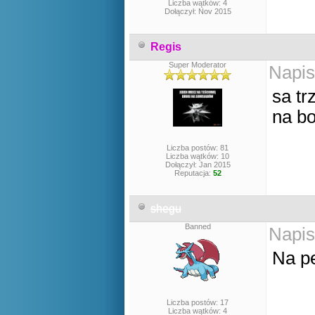
Liczba wątków: 4
Dołączył: Nov 2015
Regis
Super Moderator
Napis
sa tr
na bo
Liczba postów: 81
Liczba wątków: 10
Dołączył: Jan 2015
Reputacja:
52
shegu
Banned
Napis
Na p
Liczba postów: 17
Liczba wątków: 4