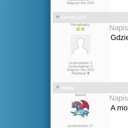
Dołączył: Nov 2015
kamien1234
Początkujący
Napis
Gdzie
Liczba postów: 2
Liczba wątków: 0
Dołączył: Nov 2015
Reputacja:
0
shegu
Banned
Napis
A moż
Liczba postów: 17