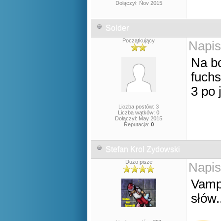
Dołączył: Nov 2015
Solder
Początkujący
Napis
Na bo
fuchs
3 po
Liczba postów: 3
Liczba wątków: 0
Dołączył: May 2015
Reputacja:
0
Stefan Krol Zydowski
Dużo pisze
Napis
Vampi
słów.