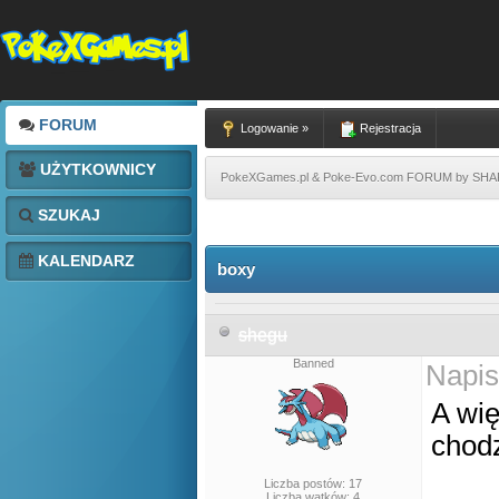
FORUM
Logowanie »
Rejestracja
UŻYTKOWNICY
PokeXGames.pl & Poke-Evo.com FORUM by SH
SZUKAJ
KALENDARZ
boxy
shegu
Banned
Napis
A wię
chodz
Liczba postów: 17
Liczba wątków: 4