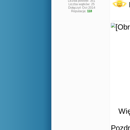
Liczba postów: 351
Liczba wątków: 25
Dołączył: Oct 2014
Reputacja:
118
Wię
Pozd