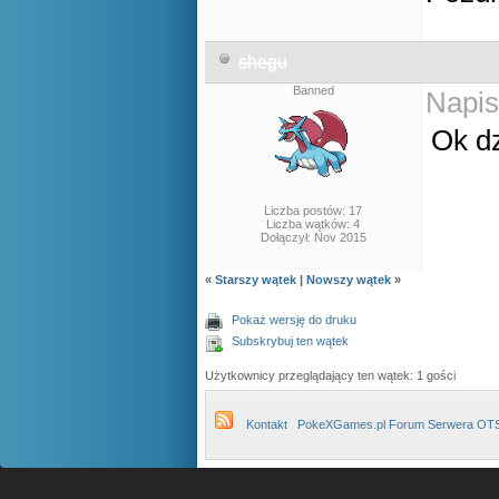
shegu
Banned
Napis
Ok d
Liczba postów: 17
Liczba wątków: 4
Dołączył: Nov 2015
«
Starszy wątek
|
Nowszy wątek
»
Pokaż wersję do druku
Subskrybuj ten wątek
Użytkownicy przeglądający ten wątek: 1 gości
Kontakt
PokeXGames.pl Forum Serwera OT