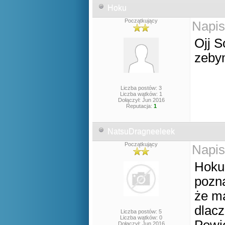
Hoku
Początkujący
Napis
Ojj S
zeby
Liczba postów: 3
Liczba wątków: 1
Dołączył: Jun 2016
Reputacja:
1
NatsuDragneeleek
Początkujący
Napis
Hoku 
pozn
że m
dlacz
Liczba postów: 5
Liczba wątków: 0
Dołączył: Jun 2016