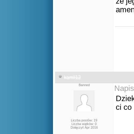
że j
amen
kamil12
Banned
Napis
Dziek
ci co
Liczba postów: 19
Liczba wątków: 0
Dołączył: Apr 2016