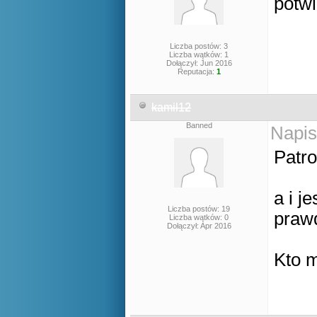
potwi
Liczba postów: 3
Liczba wątków: 1
Dołączył: Jun 2016
Reputacja:
1
kamil12
Banned
Napis
Patro
a i j
Liczba postów: 19
praw
Liczba wątków: 0
Dołączył: Apr 2016
Kto 