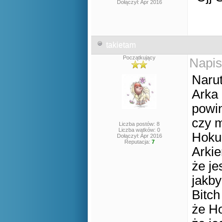
Dołączył: Apr 2016
takietam
Początkujący
Napis
Narut
Arka 
powi
czy m
Liczba postów: 8
Liczba wątków: 0
Hoku 
Dołączył: Apr 2016
Reputacja:
7
Arkie
że je
jakby
Bitch
że Ho