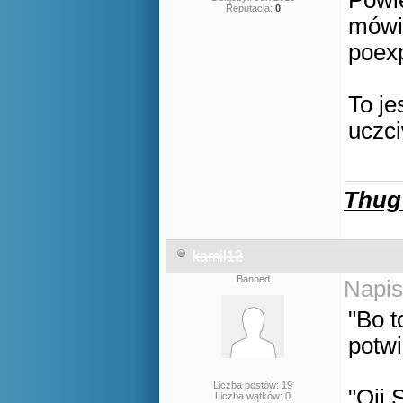
Powie
Reputacja:
0
mówił
poexp
To je
uczci
Thug
kamil12
Banned
Napis
"Bo t
potwi
Liczba postów: 19
"Ojj 
Liczba wątków: 0