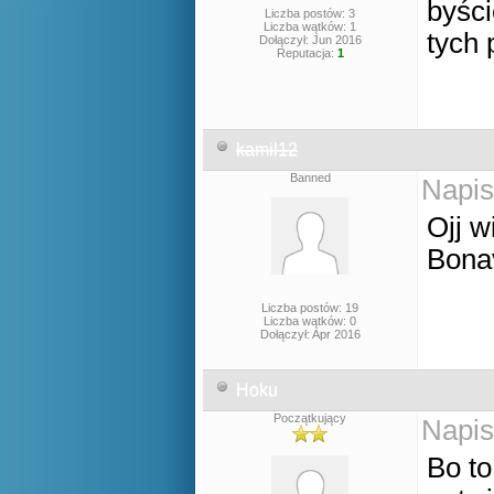
byści
Liczba postów: 3
Liczba wątków: 1
tych 
Dołączył: Jun 2016
Reputacja:
1
kamil12
Banned
Napis
Ojj w
Bona
Liczba postów: 19
Liczba wątków: 0
Dołączył: Apr 2016
Hoku
Początkujący
Napis
Bo to