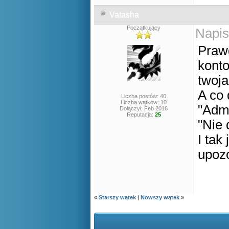
Vatasha
Początkujący
Napis
Prawd
konto
twoj
A co 
Liczba postów: 40
Liczba wątków: 10
"Admi
Dołączył: Feb 2016
Reputacja:
25
"Nie 
I tak
upoz
«
Starszy wątek
|
Nowszy wątek
»