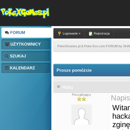
FORUM
Logowanie »
Rejestracja
UŻYTKOWNICY
PokeXGames.pl & Poke-Evo.com FORUM by SH
SZUKAJ
KALENDARZ
Prosze pomóżcie
Hoku
Początkujący
Napis
Wita
hack
zginę