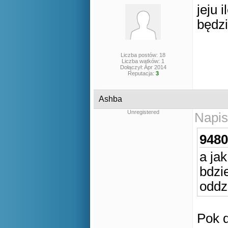
jeju 
będzi
Liczba postów: 18
Liczba wątków: 1
Dołączył: Apr 2014
Reputacja:
3
Ashba
Unregistered
Napis
9480
a ja
bdzi
oddz
Pok d