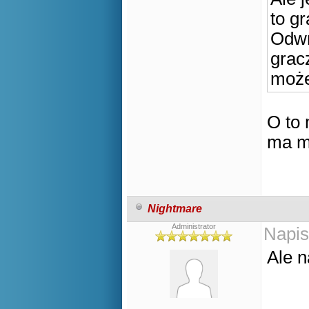
to g
Odwro
grac
może
O to 
ma m
Nightmare
Administrator
Napis
Ale n