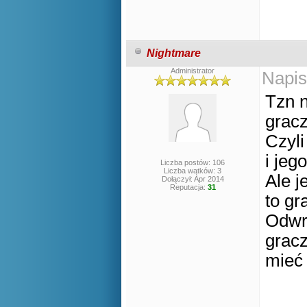
Nightmare
Administrator
Napis
Tzn n
gracz
Czyli
i jeg
Liczba postów: 106
Liczba wątków: 3
Ale j
Dołączył: Apr 2014
Reputacja:
31
to gr
Odwro
gracz
mieć 