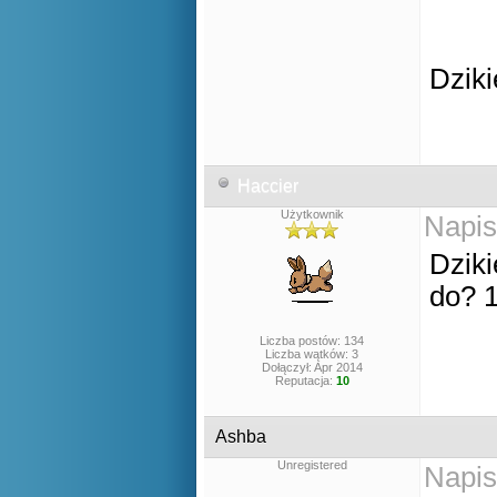
Dzik
Haccier
Użytkownik
Napis
Dzik
do? 
Liczba postów: 134
Liczba wątków: 3
Dołączył: Apr 2014
Reputacja:
10
Ashba
Unregistered
Napis