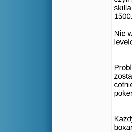
skill
1500
Nie 
level
Prob
zosta
cofn
pokem
Kazd
boxam