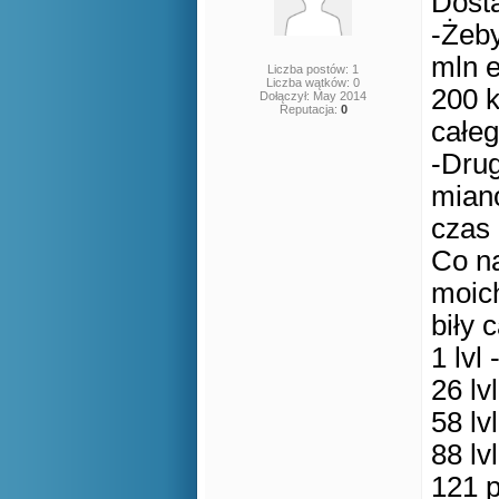
Dosta
-Żeby
mln e
Liczba postów: 1
Liczba wątków: 0
200 
Dołączył: May 2014
Reputacja:
0
całeg
-Drug
miano
czas 
Co n
moic
biły 
1 lvl
26 lv
58 lv
88 lv
121 p