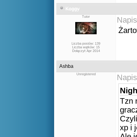
Koggy
Tutor
Napis
Żart
Liczba postów: 139
Liczba wątków: 15
Dołączył: Apr 2014
Ashba
Unregistered
Napis
Nigh
Tzn 
grac
Czyli
xp i 
Ale 