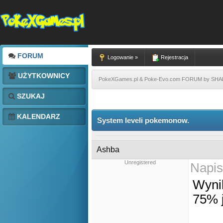
FORUM
Logowanie »
Rejestracja
UŻYTKOWNICY
PokeXGames.pl & Poke-Evo.com FORUM by SH
SZUKAJ
KALENDARZ
System leveli pokemonow.
Ashba
Unregistered
Napis
Wynik
75% j