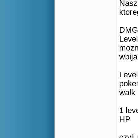
Nasz 
ktor
DMG, 
Leve
mozn
wbija
Leve
pokem
walk
1 le
HP
czyli