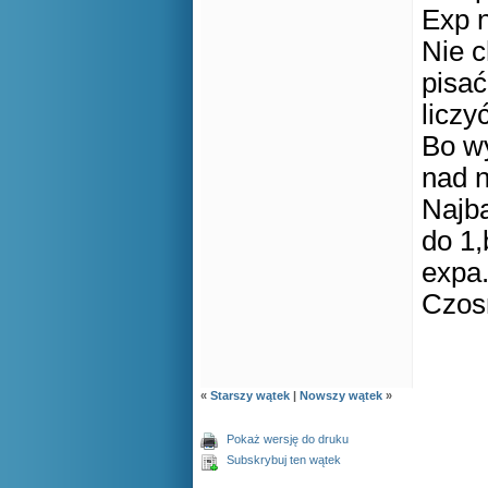
Exp n
Nie c
pisać
liczyć
Bo wy
nad 
Najba
do 1,
expa
Czosn
«
Starszy wątek
|
Nowszy wątek
»
Pokaż wersję do druku
Subskrybuj ten wątek