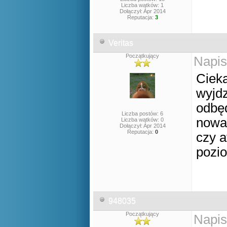
Liczba wątków: 1
Dołączył: Apr 2014
Reputacja:
3
Veritas
Początkujący
Napis
Cieka
wyjd
odbęd
Liczba postów: 6
nowa 
Liczba wątków: 0
Dołączył: Apr 2014
Reputacja:
0
czy a
pozi
948035
Początkujący
Napis