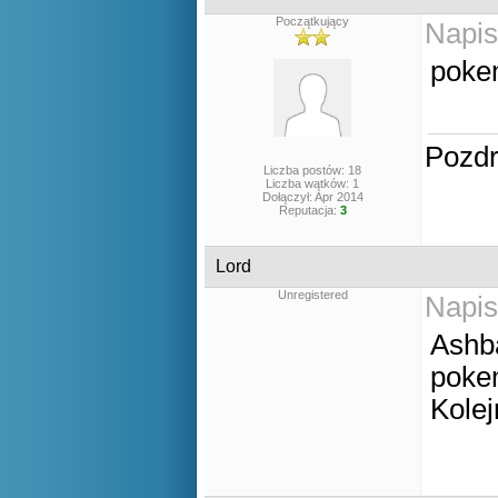
Początkujący
Napis
poke
Pozd
Liczba postów: 18
Liczba wątków: 1
Dołączył: Apr 2014
Reputacja:
3
Lord
Unregistered
Napis
Ashba
poke
Kole