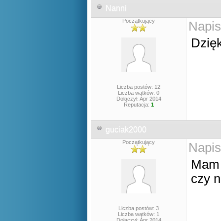
Nanni
Początkujący
Napis
Dzię
Liczba postów: 12
Liczba wątków: 0
Dołączył: Apr 2014
Reputacja:
1
guciak2000
Początkujący
Napis
Mam p
czy n
Liczba postów: 3
Liczba wątków: 1
Dołączył: Apr 2014