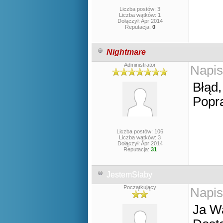
Liczba postów: 3
Liczba wątków: 1
Dołączył: Apr 2014
Reputacja:
0
Nightmare
Administrator
Napis
Błąd,
Popr
Liczba postów: 106
Liczba wątków: 3
Dołączył: Apr 2014
Reputacja:
31
JestemSłaby
Początkujący
Napis
Ja Wa