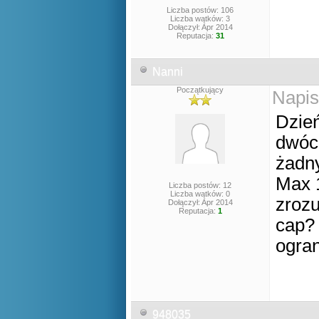
Liczba postów: 106
Liczba wątków: 3
Dołączył: Apr 2014
Reputacja:
31
Nanni
Początkujący
Napis
Dzie
dwóc
żadny
Max 1
Liczba postów: 12
Liczba wątków: 0
zrozu
Dołączył: Apr 2014
Reputacja:
1
cap?
ogran
948035