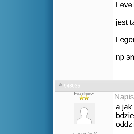
Level
jest 
Lege
np sn
948035
Początkujący
Napis
a jak
bdzi
oddzi
Liczba postów: 18