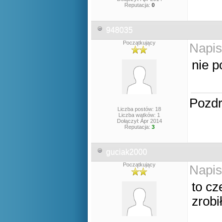
Reputacja:
0
948035
Początkujący
Napis
nie p
Pozd
Liczba postów: 18
Liczba wątków: 1
Dołączył: Apr 2014
Reputacja:
3
guciak2000
Początkujący
Napis
to cz
zrobi