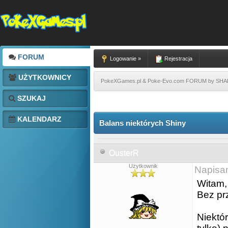
FORUM
Logowanie »
Rejestracja
UŻYTKOWNICY
PokeXGames.pl & Poke-Evo.com FORUM by SH
SZUKAJ
KALENDARZ
Balans niektórych Shiny
OusterR
Użytkownik
Napisa
Witam,
Bez pr
Niektó