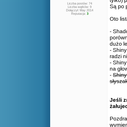
tylko)
Liczba postów: 74
Są po p
Liczba wątków: 9
Dołączył: May 2014
Reputacja:
3
Oto li
- Shad
porówna
dużo l
- Shin
radzi n
- Shiny
na gło
-
Shiny
słyszał
Jeśli 
żałuje
Pozdra
wymien