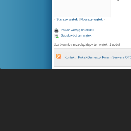
«
Starszy wątek
|
Nowszy wątek
»
Pokaż wersję do druku
Subskrybuj ten wątek
Użytkownicy przeglądający ten wątek: 1 gości
Kontakt
PokeXGames.pl Forum Serwera OT