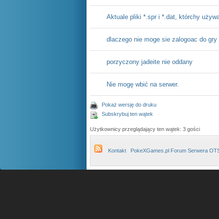
Aktuale pliki *.spr i *.dat, którchy używ
dlaczego nie moge sie zalogoac do gry
porzyczony jadeite nie oddany
Nie mogę wbić na serwer.
Pokaż wersję do druku
Subskrybuj ten wątek
Użytkownicy przeglądający ten wątek: 3 gości
Kontakt
PokeXGames.pl Forum Serwera OT