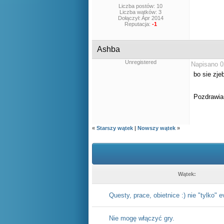
Liczba postów: 10
Liczba wątków: 3
Dołączył: Apr 2014
Reputacja:
-1
Ashba
Unregistered
Napisano 0
bo sie zje
Pozdrawi
«
Starszy wątek
|
Nowszy wątek
»
Wątek:
Questy, prace, obietnice :) nie "tylko" e
Nie mogę włączyć gry.