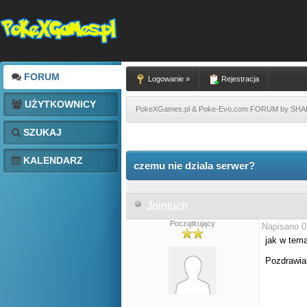
FORUM
Logowanie »
Rejestracja
UŻYTKOWNICY
PokeXGames.pl & Poke-Evo.com FORUM by SH
SZUKAJ
KALENDARZ
czemu nie dziala serwer?
Jointuch
Początkujący
Napisano 0
jak w tema
Pozdrawia