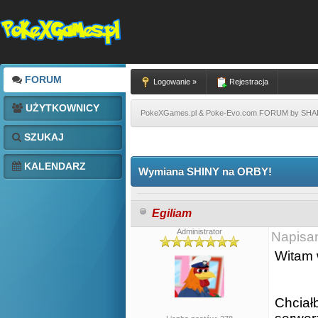
FORUM
Logowanie »
Rejestracja
UŻYTKOWNICY
PokeXGames.pl & Poke-Evo.com FORUM by SH
SZUKAJ
KALENDARZ
Wymiana SHINY na ORBY!
Egiliam
Administrator
Napisa
Witam 
Chciał