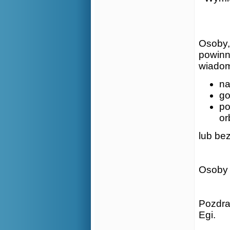
Osoby,
powinn
wiadom
na
go
po
or
lub be
Osoby 
Pozdra
Egi.