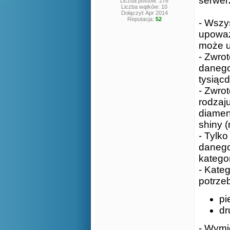
serwer
Liczba postów: 278
Liczba wątków: 10
Dołączył: Apr 2014
Reputacja:
52
- Wszy
upoważ
może u
- Zwro
danego
tysiąc
- Zwro
rodzaj
diamen
shiny 
- Tylk
danego
kategor
- Kate
potrze
pi
dr
- Wymi