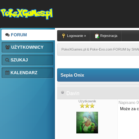
FORUM
Logowanie »
Rejestracja
UŻYTKOWNICY
PokeXGames.pl & Poke-Evo.com FORUM by SH
SZUKAJ
KALENDARZ
Sepia Onix
Davin
Użytkownik
Napisano 0
Może za ci