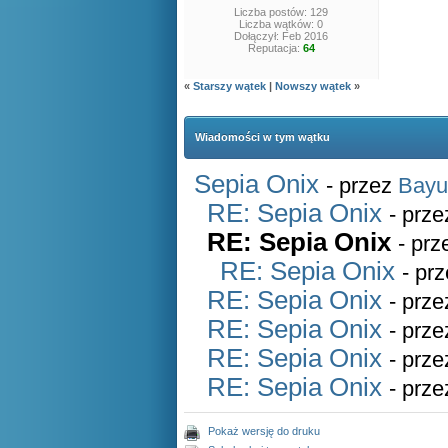
Liczba postów: 129
Liczba wątków: 0
Dołączył: Feb 2016
Reputacja:
64
«
Starszy wątek
|
Nowszy wątek
»
Wiadomości w tym wątku
Sepia Onix
- przez
Bayu
RE: Sepia Onix
- prz
RE: Sepia Onix
- pr
RE: Sepia Onix
- pr
RE: Sepia Onix
- prz
RE: Sepia Onix
- prz
RE: Sepia Onix
- prz
RE: Sepia Onix
- prz
Pokaż wersję do druku