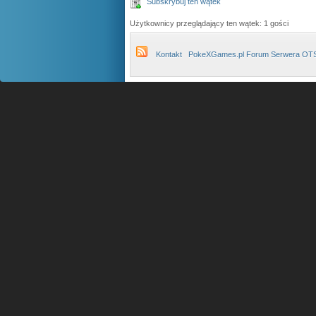
Subskrybuj ten wątek
Użytkownicy przeglądający ten wątek: 1 gości
Kontakt
PokeXGames.pl Forum Serwera OT