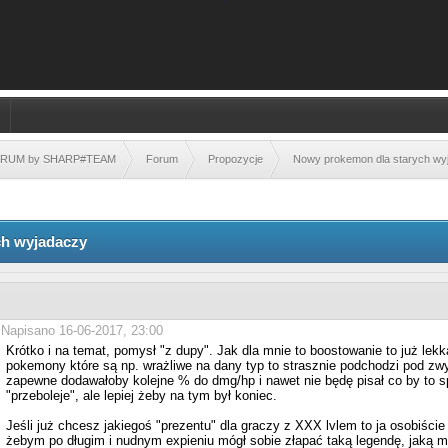
FORUM by SHARP#TEAM
Forum
Propozycje
Nowy prokemon dla starych wy
ch wyjadaczy
Napisano 16-06-2017, 23:00
Krótko i na temat, pomysł "z dupy". Jak dla mnie to boostowanie to już lek
pokemony które są np. wrażliwe na dany typ to strasznie podchodzi pod zw
zapewne dodawałoby kolejne % do dmg/hp i nawet nie będę pisał co by to s
"przeboleje", ale lepiej żeby na tym był koniec.
Jeśli już chcesz jakiegoś "prezentu" dla graczy z XXX lvlem to ja osobiści
żebym po długim i nudnym expieniu mógł sobie złapać taką legendę, jaką 