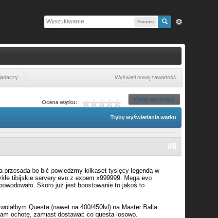
Forums
jadaczy
Wyświetl nową zawartość
Wątek zamknięty
Ocena wątku:
Tryby wyświetlania wątku
#8
ka przesada bo bić powiedzmy kilkaset tysięcy legendą w
ykłe tibijskie servery evo z expem x999999. Mega evo
powodowało. Skoro już jest boostowanie to jakoś to
e wolałbym Questa (nawet na 400/450lvl) na Master Balla
mam ochotę, zamiast dostawać co questa losowo.