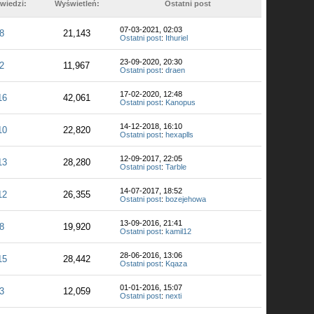
wiedzi:
Wyświetleń:
Ostatni post
07-03-2021, 02:03
8
21,143
Ostatni post
:
Ithuriel
23-09-2020, 20:30
2
11,967
Ostatni post
:
draen
17-02-2020, 12:48
16
42,061
Ostatni post
:
Kanopus
14-12-2018, 16:10
10
22,820
Ostatni post
:
hexaplls
12-09-2017, 22:05
13
28,280
Ostatni post
:
Tarble
14-07-2017, 18:52
12
26,355
Ostatni post
:
bozejehowa
13-09-2016, 21:41
8
19,920
Ostatni post
:
kamil12
28-06-2016, 13:06
15
28,442
Ostatni post
:
Kqaza
01-01-2016, 15:07
3
12,059
Ostatni post
:
nexti