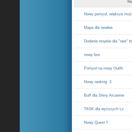
Wą
Nowy pomysł, większe możl
Mapa dla newbie
Dodanie respów dla "rare"
nowy box
Pomysł na nowy Outfit
Nowy ranking :3
Buff dla Shiny Arcanine
TASK dla wyższych Lv
Nowy Quest !!