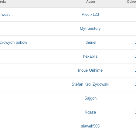
tek:
Autor
Odpo
iwości.
Piecix123
Mytruestory
 boxowych poków
Ithuriel
hexaplls
Inoue Orihime
Stefan Krol Zydowski
Sajgon
Kqaza
slawek505