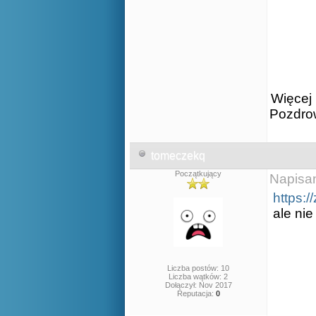
Więcej 
Pozdro
tomeczekq
Początkujący
Napisa
https:
ale nie
Liczba postów: 10
Liczba wątków: 2
Dołączył: Nov 2017
Reputacja:
0