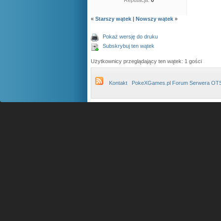
Reputacja:
0
«
Starszy wątek
|
Nowszy wątek
»
Pokaż wersję do druku
Subskrybuj ten wątek
Użytkownicy przeglądający ten wątek: 1 gości
Kontakt
PokeXGames.pl Forum Serwera OT