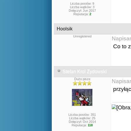
Liczba postów: 9
Liczba wątków: 3
Dołączył: Jun 2017
Reputacja:
2
Hoolsik
Unregistered
Napisa
Co to 
Stefan Krol Zydowski
Dużo pisze
Napisa
przyłą
Liczba postów: 351
Liczba wątków: 25
Dołączył: Oct 2014
Reputacja:
118