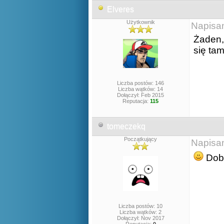
Elveres
Użytkownik
Napisa
Żaden,
się ta
Liczba postów: 146
Liczba wątków: 14
Dołączył: Feb 2015
Reputacja:
115
tomeczekq
Początkujący
Napisa
Dobr
Liczba postów: 10
Liczba wątków: 2
Dołączył: Nov 2017