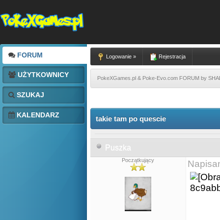
FORUM
Logowanie »
Rejestracja
UŻYTKOWNICY
PokeXGames.pl & Poke-Evo.com FORUM by SH
SZUKAJ
KALENDARZ
takie tam po quescie
Puszka
Początkujący
Napisa