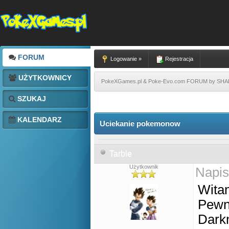
FORUM
Logowanie »
Rejestracja
UŻYTKOWNICY
PokeXGames.pl & Poke-Evo.com FORUM by SH
SZUKAJ
KALENDARZ
Uciekanie pokemonow
Tarble
Użytkownik
Napis
Wita
Pewn
Darkn