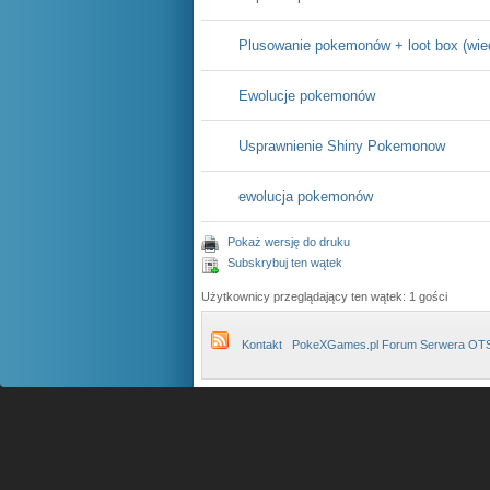
Plusowanie pokemonów + loot box (wiec
Ewolucje pokemonów
Usprawnienie Shiny Pokemonow
ewolucja pokemonów
Pokaż wersję do druku
Subskrybuj ten wątek
Użytkownicy przeglądający ten wątek: 1 gości
Kontakt
PokeXGames.pl Forum Serwera OT