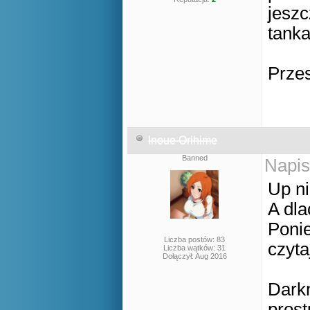
jesz
tanka
Przes
Inoue Orihime
Banned
Napis
Up ni
A dl
Ponie
Liczba postów: 83
czyta
Liczba wątków: 31
Dołączył: Aug 2016
Darkn
prost