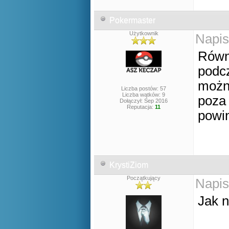
Pokermaster
Użytkownik
Napis
Równi
podc
możn
Liczba postów: 57
Liczba wątków: 9
poza 
Dołączył: Sep 2016
Reputacja:
11
powin
KrystiZiom
Początkujący
Napis
Jak n