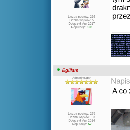
drakn
przez
Liczba postów: 216
Liczba wątków: 5
Dołączył: Apr 2017
Reputacja:
103
Egiliam
Administrator
Napis
A co 
Liczba postów: 278
Liczba wątków: 10
Dołączył: Apr 2014
Reputacja:
52