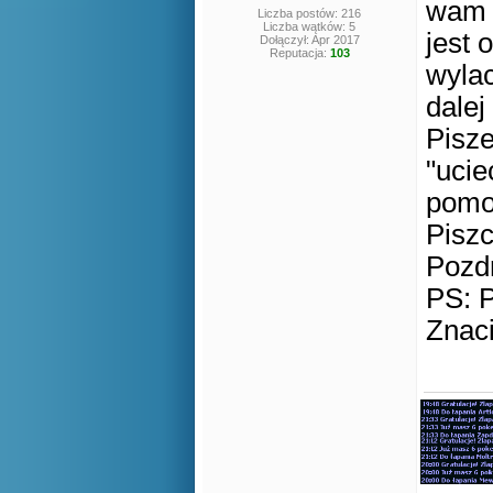
wam 
Liczba postów: 216
Liczba wątków: 5
jest 
Dołączył: Apr 2017
Reputacja:
103
wylac
dale
Pisze
"ucie
pomo
Piszc
Pozd
PS: P
Znaci