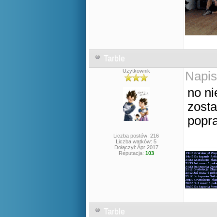
Tarble
Użytkownik
Napis
no n
zosta
popra
Liczba postów: 216
Liczba wątków: 5
Dołączył: Apr 2017
Reputacja:
103
Tarble