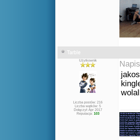
Tarble
Użytkownik
Napis
jakos
kingl
wolal
Liczba postów: 216
Liczba wątków: 5
Dołączył: Apr 2017
Reputacja:
103