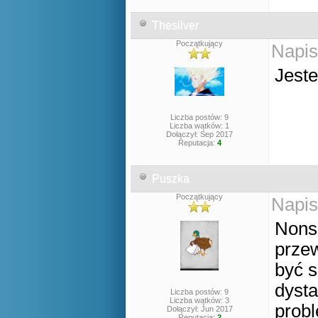
Thesilver
Początkujący
Napis
Jest
Liczba postów: 9
Liczba wątków: 1
Dołączył: Sep 2017
Reputacja:
4
Puszka
Początkujący
Napis
Nons
przew
być 
dysta
Liczba postów: 9
Liczba wątków: 3
probl
Dołączył: Jun 2017
Reputacja:
2