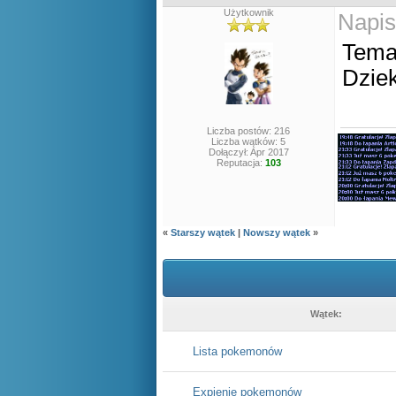
Użytkownik
Napis
Tema
Dziek
Liczba postów: 216
Liczba wątków: 5
Dołączył: Apr 2017
Reputacja:
103
«
Starszy wątek
|
Nowszy wątek
»
Wątek:
Lista pokemonów
Expienie pokemonów