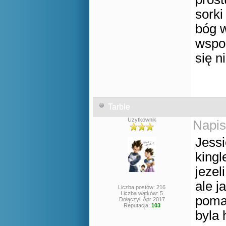
sorki
bóg w
wspom
się n
Tarble
Użytkownik
Napis
Jessi
kingl
jezel
ale j
Liczba postów: 216
Liczba wątków: 5
pomag
Dołączył: Apr 2017
Reputacja:
103
byla 