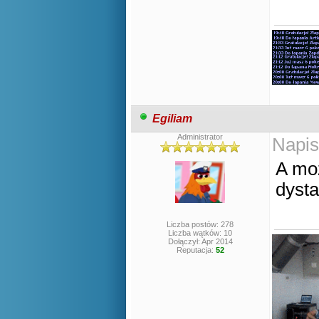
Egiliam
Administrator
Napis
A mo
dyst
Liczba postów: 278
Liczba wątków: 10
Dołączył: Apr 2014
Reputacja:
52