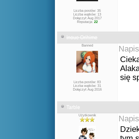
Liczba postów: 35
Liczba wątków: 13
Dołączył: Aug 2017
Reputacja:
22
Inoue Orihime
Banned
Napis
Ciek
Alak
się s
Liczba postów: 83
Liczba wątków: 31
Dołączył: Aug 2016
Tarble
Użytkownik
Napis
Dziek
tym s