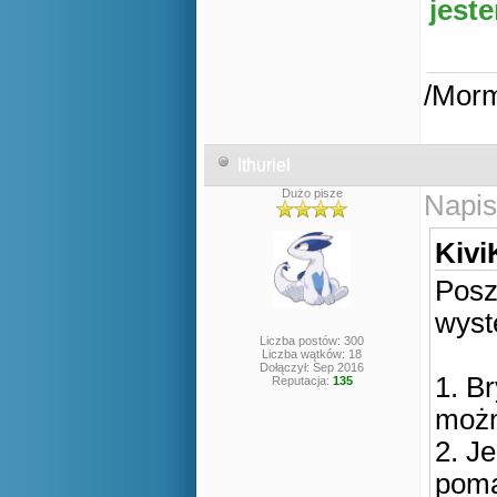
jest
/Mor
Ithuriel
Dużo pisze
Napis
Kivi
Posz
wyst
Liczba postów: 300
Liczba wątków: 18
Dołączył: Sep 2016
1. B
Reputacja:
135
możn
2. J
poma