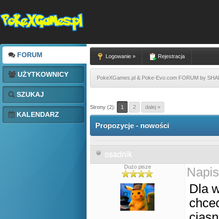
FORUM
Logowanie »
Rejestracja
UŻYTKOWNICY
PokeXGames.pl & Poke-Evo.com FORUM by SH
SZUKAJ
Strony (2):
1
2
dalej »
KALENDARZ
Propozycje - nowości
osadnik
Dużo pisze
Napis
Dla w
chcec
ciasn