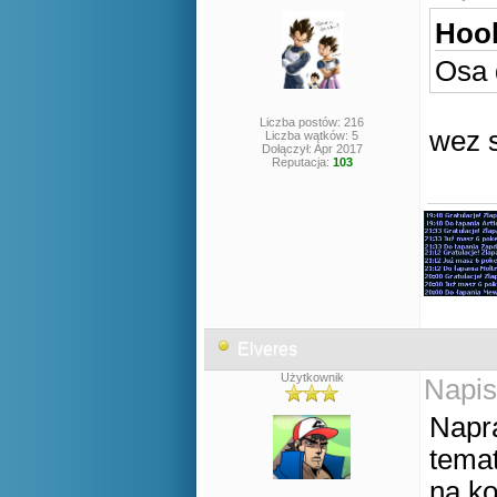
Hool
Osa 
Liczba postów: 216
wez s
Liczba wątków: 5
Dołączył: Apr 2017
Reputacja:
103
Elveres
Użytkownik
Napis
Napr
temat
na ko