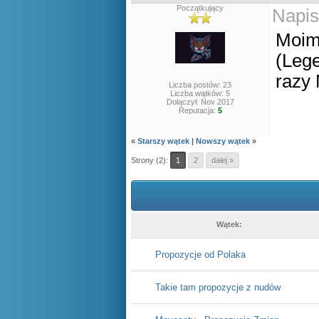
Początkujący
Napis
Moim
(Lege
razy 
Liczba postów: 23
Liczba wątków: 5
Dołączył: Nov 2017
Reputacja:
5
«
Starszy wątek
|
Nowszy wątek
»
Strony (2):
1
2
dalej »
Wątek:
Propozycje od Polaka
Takie tam propozycje z nudów