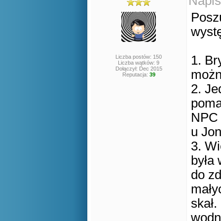
Napis
Posz
wyst
1. Br
Liczba postów: 150
Liczba wątków: 9
Dołączył: Dec 2015
można
Reputacja:
39
2. Je
pomar
NPC 
u Jo
3. Wi
była 
do zd
małyc
skał.
wodn