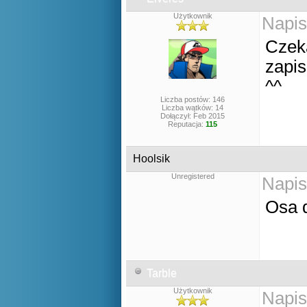
Użytkownik
Napis
Czeka
zapis
^^
Liczba postów: 146
Liczba wątków: 14
Dołączył: Feb 2015
Reputacja:
115
Hoolsik
Unregistered
Napis
Osa 
Tarble
Użytkownik
Napis