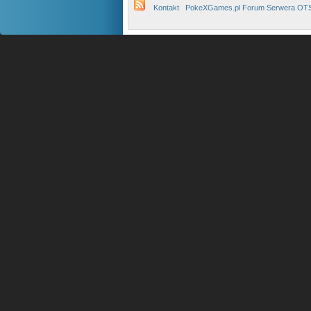
Kontakt
PokeXGames.pl Forum Serwera OT