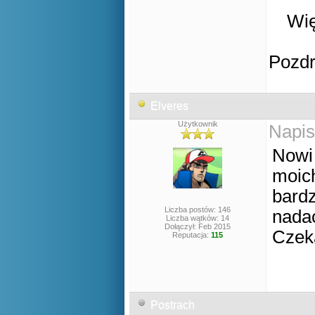
Wię
Pozd
Elveres
Użytkownik
Napis
Nowi 
moich
bardz
Liczba postów: 146
nadać
Liczba wątków: 14
Dołączył: Feb 2015
Czek
Reputacja:
115
Postrach