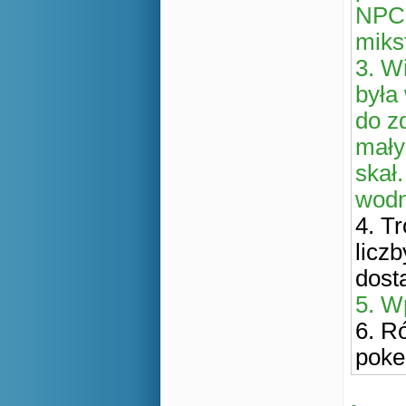
NPC 
miks
3. Wi
była
do z
mały
skał
wodn
4. T
licz
dost
5. W
6. R
poke