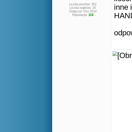
Liczba postów: 351
inne 
Liczba wątków: 25
Dołączył: Oct 2014
HAND
Reputacja:
118
odpo