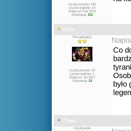
Liczba postów: 146
Liczba wątków: 14
Dołączył: Feb 2015
Reputacja:
115
Otoito
Początkujący
Napis
Co do
bardz
tyrani
Liczba postów: 15
Osobi
Liczba wątków: 1
Dołączył: Jul 2017
Reputacja:
22
było 
lege
Chesd
Użytkownik