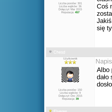
Liczba postów: 301
Coś 
Liczba wątków: 36
Dołączył: Mar 2015
zosta
Reputacja:
457
Jakiś
się t
Chesd
Użytkownik
Napis
Albo 
dało 
dosło
Liczba postów: 150
Liczba wątków: 9
Dołączył: Dec 2015
Reputacja:
39
Elveres