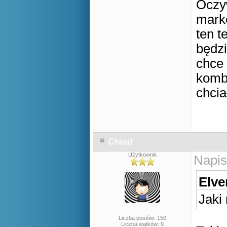
Oczyw
marke
ten t
będzi
chce 
kombi
chcia
Chesd
Użytkownik
Napis
Elve
Jaki
Liczba postów: 150
Liczba wątków: 9