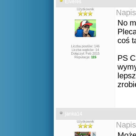
Elveres
Użytkownik
Napis
No mo
Pleca
coś t
Liczba postów: 146
Liczba wątków: 14
Dołączył: Feb 2015
PS C
Reputacja:
115
wymyś
lepsz
zrobi
janka14
Użytkownik
Napis
Może