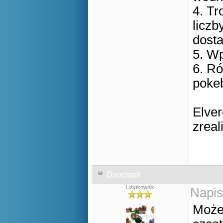
4. Tr
licz
dosta
5. Wp
6. R
pokeb
Elver
zreal
Duocrash
Użytkownik
Napis
Może 