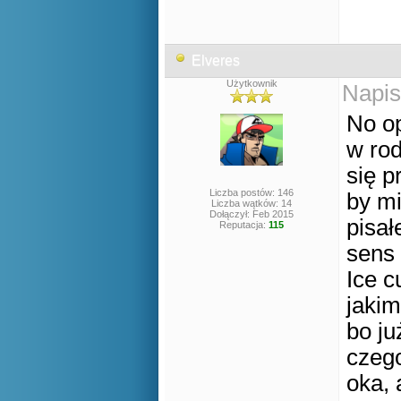
Elveres
Użytkownik
Napis
No op
w rod
się p
Liczba postów: 146
by mi
Liczba wątków: 14
Dołączył: Feb 2015
pisał
Reputacja:
115
sens 
Ice c
jakim
bo ju
czego
oka, 