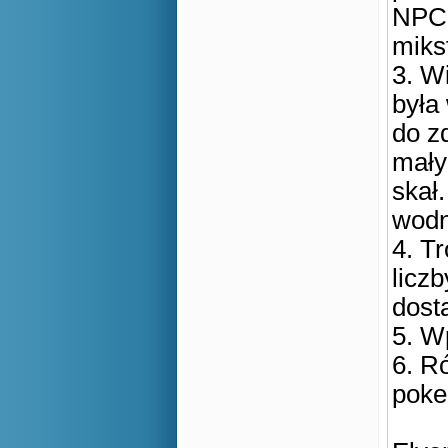
NPC 
miks
3. Wi
była
do z
mały
skał
wodn
4. T
licz
dost
5. W
6. R
poke