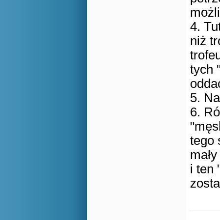
możl
4. Tu
niż t
trofe
tych 
odda
5. Na
6. Ró
"męsk
tego 
mały 
i ten 
zosta