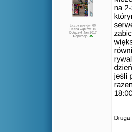
na 2-
któr
serw
Liczba postów: 60
Liczba wątków: 15
zabic
Dołączył: Jan 2017
Reputacja:
35
więk
równi
rywal
dzień
jeśli
razem
18:00
Druga 