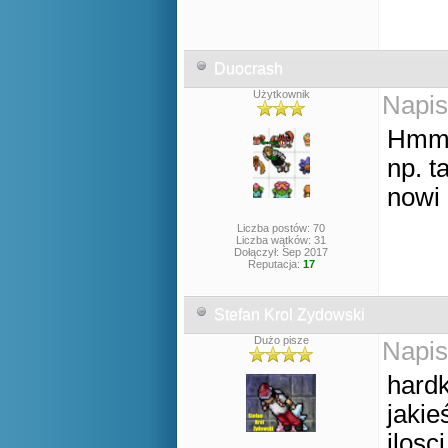
Duocrash
Użytkownik
Napis
Hmm.
np. t
nowi 
Liczba postów: 70
Liczba wątków: 31
Dołączył: Sep 2017
Reputacja:
17
Stefan Krol Zydowski
Dużo pisze
Napis
hardk
jakie
ilosc