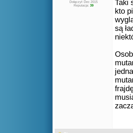
Taki 
Dołączył: Dec 2015
Reputacja:
39
kto p
wyglą
są ła
niekt
Osobi
mutan
jedna
mutan
frajd
musia
zacz