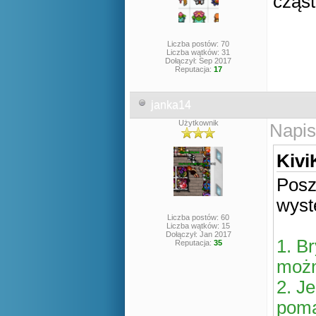
cząst
Liczba postów: 70
Liczba wątków: 31
Dołączył: Sep 2017
Reputacja:
17
janka14
Użytkownik
Napis
Kivi
Posz
wyst
Liczba postów: 60
Liczba wątków: 15
Dołączył: Jan 2017
1. B
Reputacja:
35
możn
2. J
poma