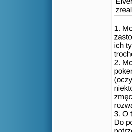
Elve
zrea
1. Mo
zasto
ich t
troch
2. Mo
poke
(oczy
niekt
zmęcz
rozwa
3. O 
Do p
potrz