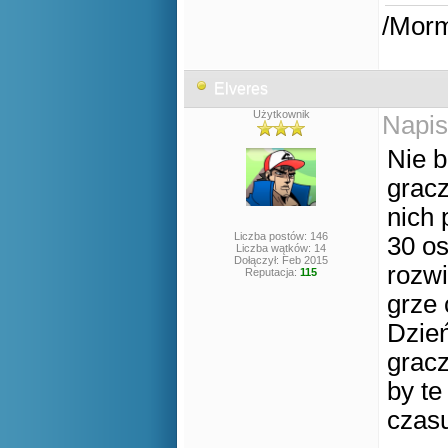
/Mor
Elveres
Użytkownik
Napis
Nie b
gracz
nich 
Liczba postów: 146
30 os
Liczba wątków: 14
Dołączył: Feb 2015
rozwi
Reputacja:
115
grze 
Dzień
gracz
by te
czas