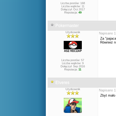
Liczba postów: 168
Liczba wątków: 11
Dołączył: Oct 2017
Reputacja:
49
Pokermaster
Użytkownik
Napisano 1
Za "pajaca
Również n
Liczba postów: 57
Liczba wątków: 9
Dołączył: Sep 2016
Reputacja:
11
Elveres
Użytkownik
Napisano 1
Zbyt mało