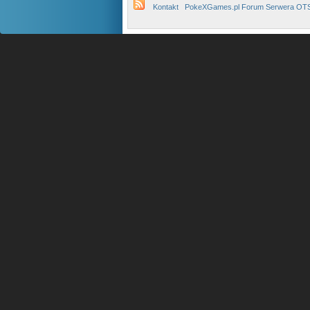
Kontakt
PokeXGames.pl Forum Serwera OT