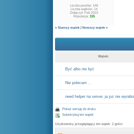
Liczba postów: 146
Liczba wątków: 14
Dołączył: Feb 2015
Reputacja:
115
«
Starszy wątek
|
Nowszy wątek
»
Wątek:
Być albo nie być
Nie polecam ...
need helper na server, ja juz nie wyrabi
Pokaż wersję do druku
Subskrybuj ten wątek
Użytkownicy przeglądający ten wątek: 2 gości