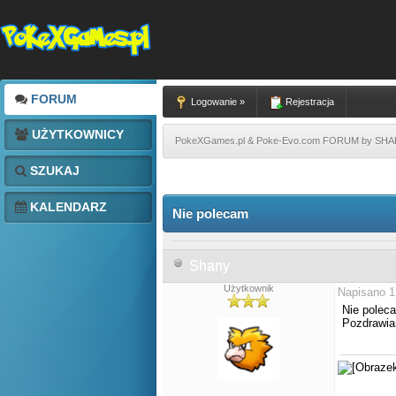
FORUM
Logowanie »
Rejestracja
UŻYTKOWNICY
PokeXGames.pl & Poke-Evo.com FORUM by SH
SZUKAJ
KALENDARZ
Nie polecam
Shany
Użytkownik
Napisano 1
Nie poleca
Pozdrawi