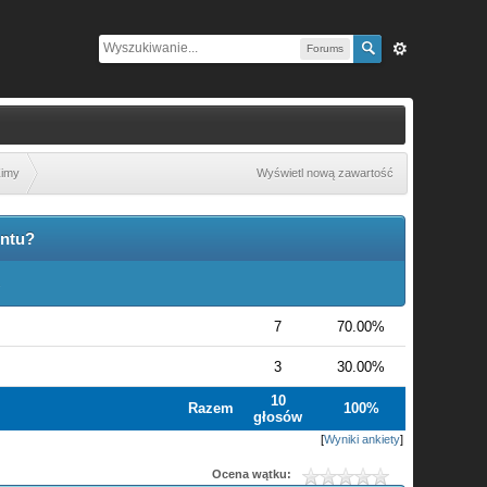
Forums
imy
Wyświetl nową zawartość
entu?
.
7
70.00%
3
30.00%
10
Razem
100%
głosów
[
Wyniki ankiety
]
Ocena wątku: