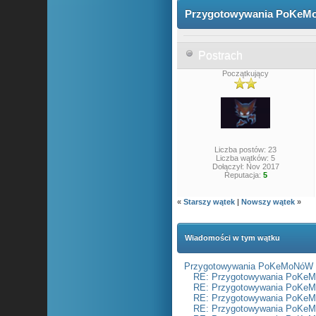
Przygotowywania PoKeM
Postrach
Początkujący
Liczba postów: 23
Liczba wątków: 5
Dołączył: Nov 2017
Reputacja:
5
«
Starszy wątek
|
Nowszy wątek
»
Wiadomości w tym wątku
Przygotowywania PoKeMoNóW 
RE: Przygotowywania PoKe
RE: Przygotowywania PoKe
RE: Przygotowywania PoKe
RE: Przygotowywania PoKe