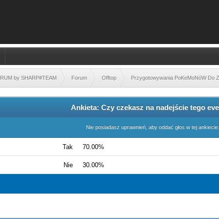
FORUM by SHARP#TEAM
Forum
Offtop
Przygotowywania PoKeMoNóW Do Z
Ankieta: Czy czekasz na nadejście tego ev
Nie posiadasz uprawnień, aby oddać głos w tej ankiecie
Tak
70.00%
Nie
30.00%