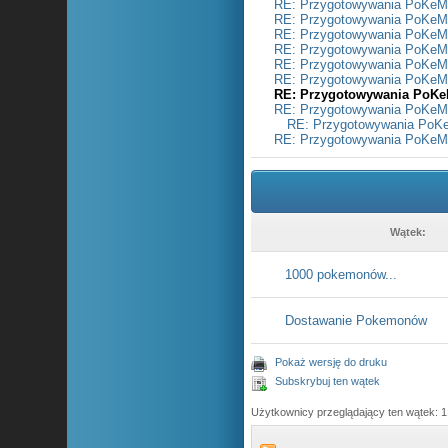
RE: Przygotowywania PoKe
RE: Przygotowywania PoKe
RE: Przygotowywania PoKe
RE: Przygotowywania PoKe
RE: Przygotowywania PoKe
RE: Przygotowywania PoKe
RE: Przygotowywania PoK
RE: Przygotowywania PoKe
RE: Przygotowywania Po
RE: Przygotowywania PoKe
Wątek:
1000 pokemonów...
Dostawanie Pokemonów
Pokaż wersję do druku
Subskrybuj ten wątek
Użytkownicy przeglądający ten wątek: 1