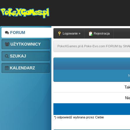
FORUM
Logowanie »
Rejestracja
UŻYTKOWNICY
PokeXGames.pl & Poke-Evo.com FORUM by SH
SZUKAJ
KALENDARZ
N
Ta
Ni
*) odpowiedź wybrana przez Ciebie