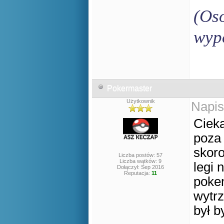
(Oso
wyp
Pokermaster
Użytkownik
Napis
Cieka
poza 
skoro
Liczba postów: 57
Liczba wątków: 9
legi 
Dołączył: Sep 2016
Reputacja:
11
pokem
wytrz
był 