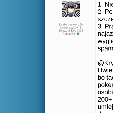
1. Ni
2. Po
szcz
3. Pr
Liczba postów: 150
Liczba wątków: 9
Dołączył: Dec 2015
najaz
Reputacja:
39
wyglą
spamu
@Kry
Uwier
bo ta
pokem
osobi
200+ 
umiej