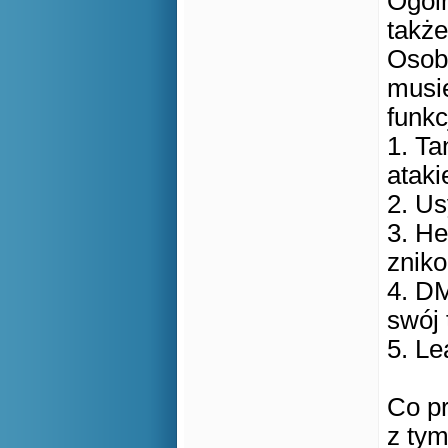
Ogóln
także
Osobi
musie
funkc
1. Ta
ataki
2. Us
3. He
znik
4. DM
swój 
5. Le
Co pr
z tym