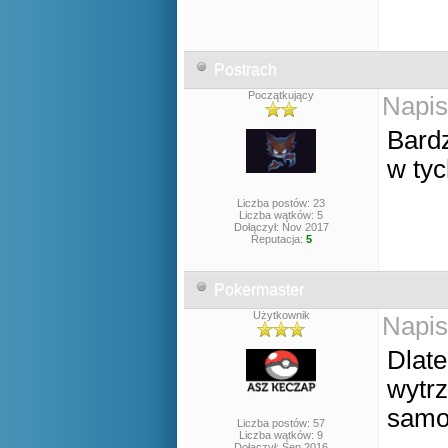
Postrach
Początkujący
Napis
Bardz
w tyc
Liczba postów: 23
Liczba wątków: 5
Dołączył: Nov 2017
Reputacja:
5
Pokermaster
Użytkownik
Napis
Dlat
wytrz
samo 
Liczba postów: 57
Liczba wątków: 9
Dołączył: Sep 2016