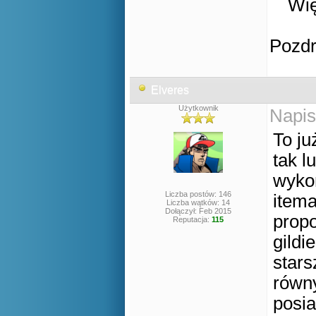
Wię
Pozd
Elveres
Użytkownik
Napis
To ju
tak l
wykon
Liczba postów: 146
itema
Liczba wątków: 14
Dołączył: Feb 2015
prop
Reputacja:
115
gildi
stars
równ
posia