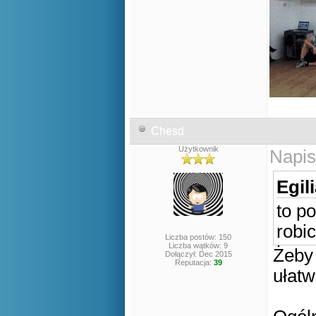
Chesd
Użytkownik
Napis
Egil
to p
robi
Liczba postów: 150
Liczba wątków: 9
Żeby 
Dołączył: Dec 2015
Reputacja:
39
ułatw