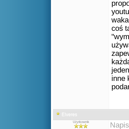
prop
yout
waka
coś ta
"wymy
używ
zapew
każda
jeden
inne 
poda
Elveres
Użytkownik
Napis