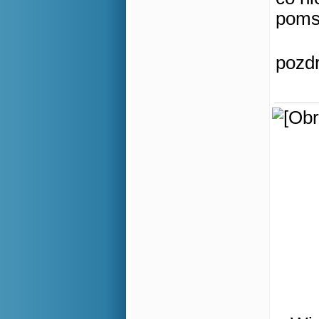
poms
pozd