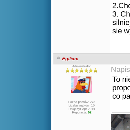
2.Ch
3. Ch
silni
sie w
Egiliam
Administrator
Napis
To ni
propo
co pa
Liczba postów: 278
Liczba wątków: 10
Dołączył: Apr 2014
Reputacja:
52