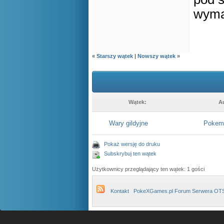
wyma
«
Starszy wątek
|
Nowszy wątek
»
Wątek:
A
Wary gildyjne
Pokemo
Pokaż wersję do druku
Subskrybuj ten wątek
Użytkownicy przeglądający ten wątek: 1 gości
Kontakt
PokeXGames.pl Forum Serwera OT