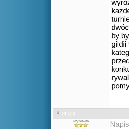
wyróż
każde
turni
dwóch
by by
gildi
kateg
przed
konku
rywal
pomys
Chesd
Użytkownik
Napis