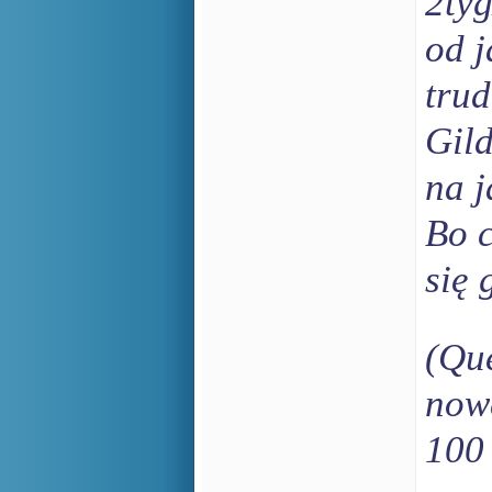
2tyg
od j
trud
Gild
na j
Bo c
się 
(Que
now
100