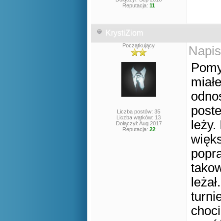
Reputacja:
11
KrystiZiom
Początkujący
Napis
Pomy
miał
odnoś
poste
Liczba postów: 35
Liczba wątków: 13
leży.
Dołączył: Aug 2017
Reputacja:
22
więks
popra
takow
leża
turni
choci