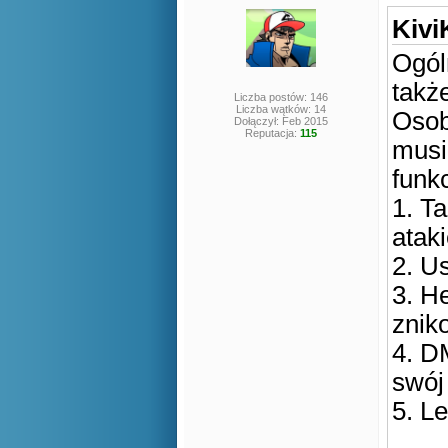
Kivi
Ogól
także
Liczba postów: 146
Liczba wątków: 14
Osob
Dołączył: Feb 2015
Reputacja:
115
musi
funkc
1. T
atak
2. U
3. H
znik
4. D
swój 
5. Le