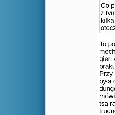
Co p
z ty
kilk
otoc
To po
mecha
gier.
braku
Przy 
była 
dunge
mówią
tsa r
trudn