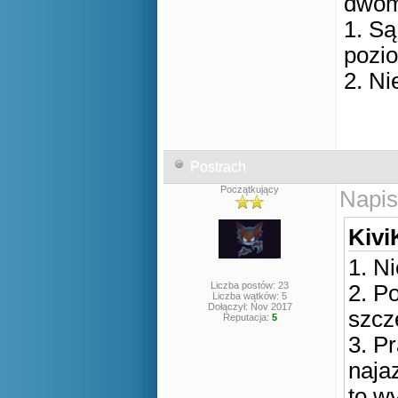
dwom
1. S
pozi
2. N
Postrach
Początkujący
Napis
Kivi
1. N
Liczba postów: 23
2. P
Liczba wątków: 5
Dołączył: Nov 2017
szcz
Reputacja:
5
3. Pr
naja
to wy