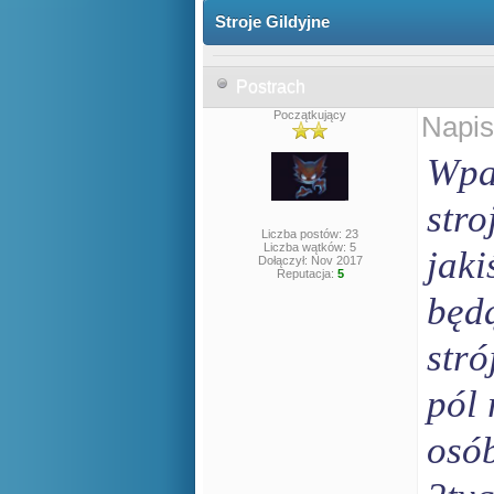
Stroje Gildyjne
Postrach
Początkujący
Napis
Wpa
stro
Liczba postów: 23
Liczba wątków: 5
jaki
Dołączył: Nov 2017
Reputacja:
5
będą
stró
pól
osó