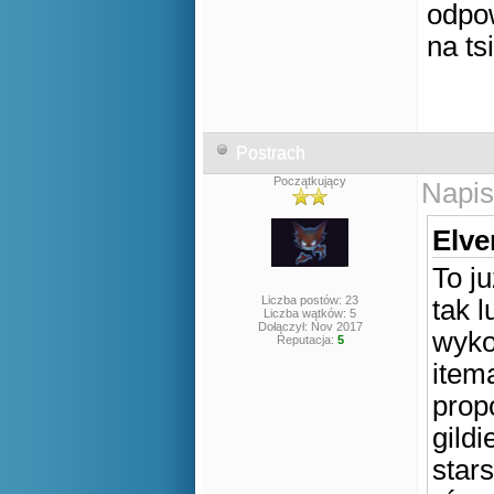
odpo
na ts
Postrach
Początkujący
Napis
Elve
To j
Liczba postów: 23
tak l
Liczba wątków: 5
Dołączył: Nov 2017
wykon
Reputacja:
5
item
prop
gild
star