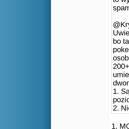
spam
@Kry
Uwie
bo t
poke
osob
200+
umiej
dwom
1. S
pozi
2. N
1. M