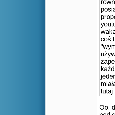
równ
posia
prop
yout
waka
coś t
"wym
używ
zape
każd
jeden
miał
tuta
Oo, 
pod s