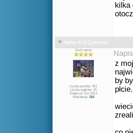
kilka
otocz
Stefan Krol Zydowski
Dużo pisze
Napis
z mo
najw
by by
Liczba postów: 351
płcie.
Liczba wątków: 25
Dołączył: Oct 2014
Reputacja:
118
wieci
zreal
co ni