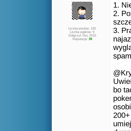
1. Ni
2. Po
szcz
3. Pr
Liczba postów: 150
Liczba wątków: 9
Dołączył: Dec 2015
najaz
Reputacja:
39
wyglą
spamu
@Kry
Uwier
bo ta
pokem
osobi
200+ 
umiej