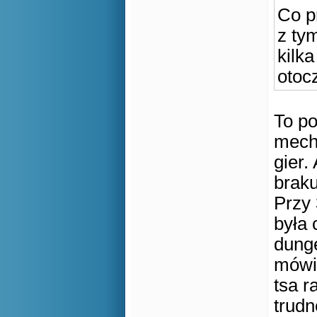
Co p
z ty
kilk
otoc
To po
mecha
gier.
braku
Przy 
była 
dunge
mówią
tsa r
trudn