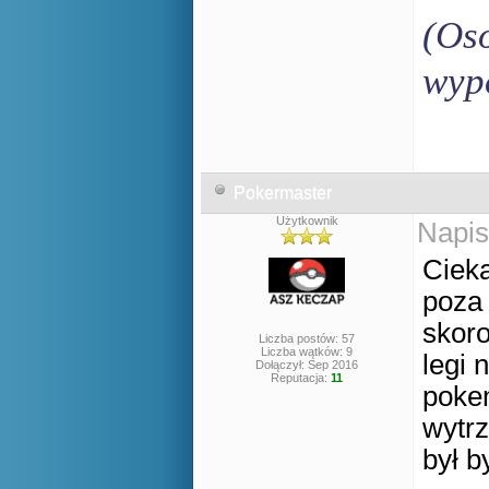
(Oso
wyp
Pokermaster
Użytkownik
Napis
Cieka
poza 
skoro
Liczba postów: 57
Liczba wątków: 9
legi 
Dołączył: Sep 2016
Reputacja:
11
pokem
wytrz
był 