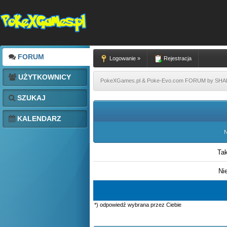
FORUM
Logowanie »
Rejestracja
UŻYTKOWNICY
PokeXGames.pl & Poke-Evo.com FORUM by SH
SZUKAJ
KALENDARZ
N
Ta
Ni
*) odpowiedź wybrana przez Ciebie