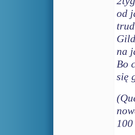
2tyg
od j
trud
Gild
na j
Bo c
się 
(Que
now
100