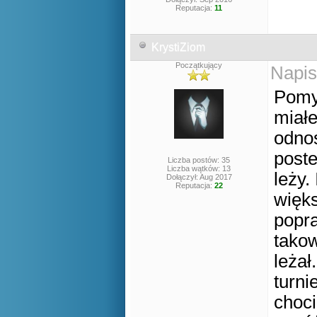
Reputacja:
11
KrystiZiom
Początkujący
Napis
Pomy
miał
odnoś
poste
Liczba postów: 35
Liczba wątków: 13
leży.
Dołączył: Aug 2017
Reputacja:
22
więks
popra
takow
leża
turni
choci