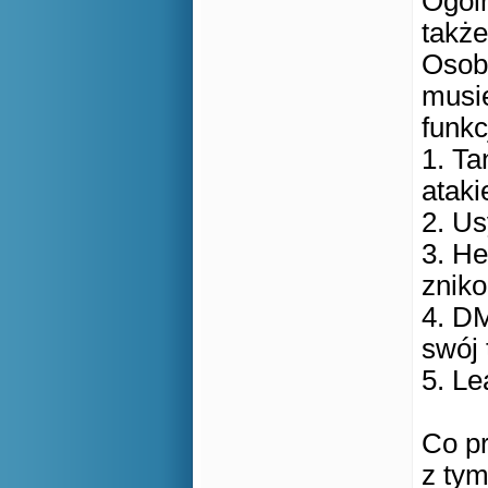
Ogóln
także
Osobi
musie
funkc
1. Ta
ataki
2. Us
3. He
znik
4. DM
swój 
5. Le
Co pr
z tym