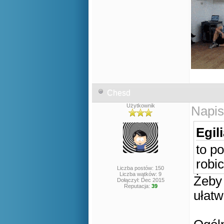
Chesd
Użytkownik
Napis
Egil
to p
robi
Liczba postów: 150
Liczba wątków: 9
Żeby 
Dołączył: Dec 2015
Reputacja:
39
ułatw