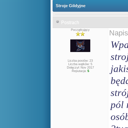
Stroje Gildyjne
Postrach
Początkujący
Napis
Wpa
stro
Liczba postów: 23
Liczba wątków: 5
jaki
Dołączył: Nov 2017
Reputacja:
5
będą
stró
pól
osó