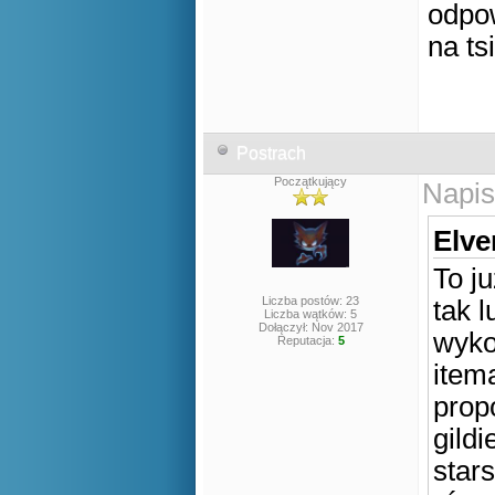
odpo
na ts
Postrach
Początkujący
Napis
Elve
To j
Liczba postów: 23
tak l
Liczba wątków: 5
Dołączył: Nov 2017
wykon
Reputacja:
5
item
prop
gild
star