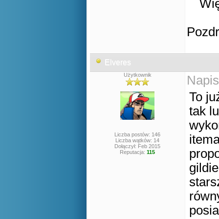
Wię
Pozd
Elveres
Użytkownik
Napis
To ju
tak l
wykon
Liczba postów: 146
itema
Liczba wątków: 14
Dołączył: Feb 2015
prop
Reputacja:
115
gildi
stars
równ
posia