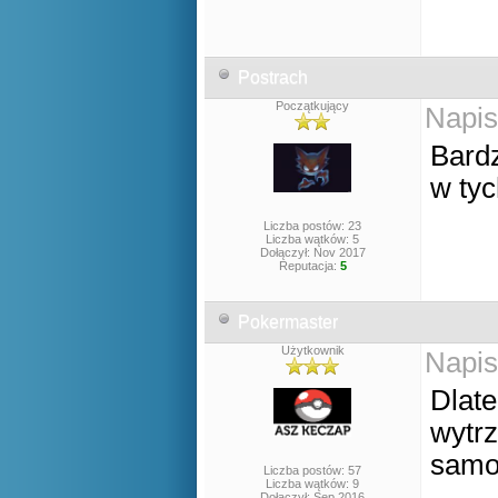
Postrach
Początkujący
Napis
Bardz
w tyc
Liczba postów: 23
Liczba wątków: 5
Dołączył: Nov 2017
Reputacja:
5
Pokermaster
Użytkownik
Napis
Dlat
wytrz
samo 
Liczba postów: 57
Liczba wątków: 9
Dołączył: Sep 2016