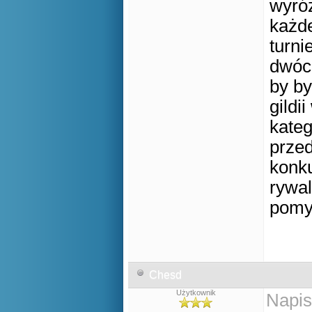
wyróż
każde
turni
dwóch
by by
gildi
kateg
przed
konku
rywal
pomys
Chesd
Użytkownik
Napis