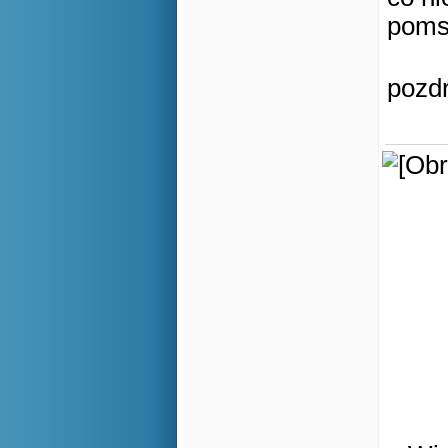
poms
pozd