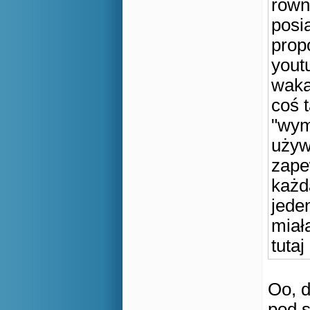
równ
posia
prop
yout
waka
coś t
"wym
używ
zape
każd
jeden
miał
tuta
Oo, 
pod s