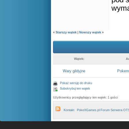
wyma
«
Starszy wątek
|
Nowszy wątek
»
Wątek:
A
Wary gildyjne
Pokemo
Pokaż wersję do druku
Subskrybuj ten wątek
Użytkownicy przeglądający ten wątek: 1 gości
Kontakt
PokeXGames.pl Forum Serwera OT