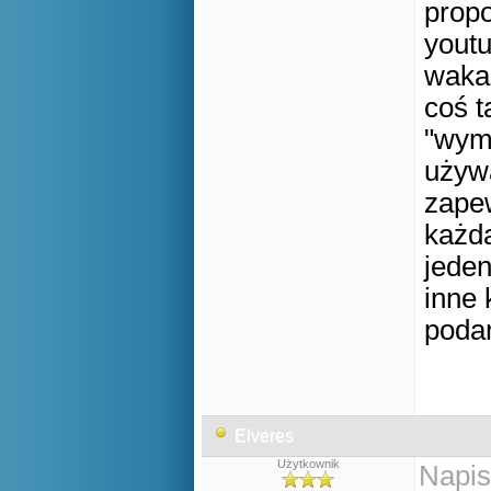
prop
yout
waka
coś ta
"wymy
używ
zapew
każda
jeden
inne 
poda
Elveres
Użytkownik
Napis