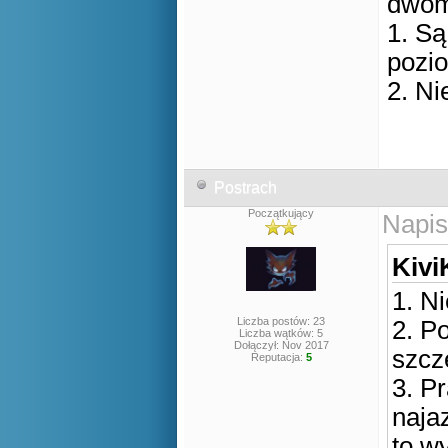
dwom
1. S
pozi
2. N
Postrach
Początkujący
Napis
Kivi
1. N
Liczba postów: 23
2. P
Liczba wątków: 5
Dołączył: Nov 2017
szcz
Reputacja:
5
3. Pr
naja
to wy