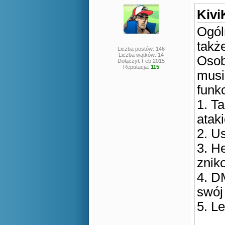
Kivi
Ogól
także
Liczba postów: 146
Liczba wątków: 14
Osob
Dołączył: Feb 2015
Reputacja:
115
musi
funkc
1. T
atak
2. U
3. H
znik
4. D
swój 
5. Le