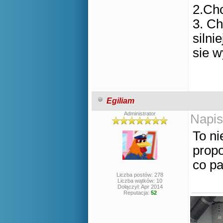
2.Ch
3. Ch
silni
sie w
Egiliam
Administrator
Napis
To ni
propo
co pa
Liczba postów: 278
Liczba wątków: 10
Dołączył: Apr 2014
Reputacja:
52