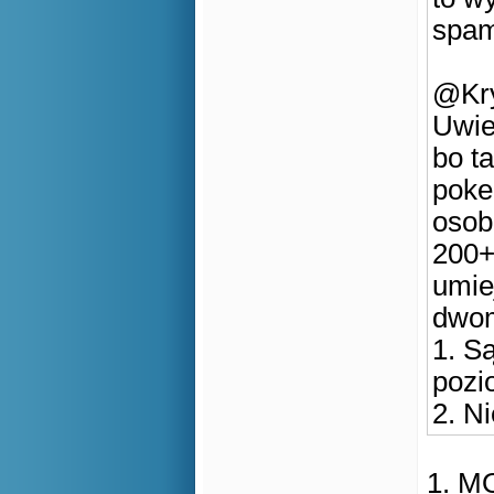
spam
@Kry
Uwie
bo t
poke
osob
200+
umiej
dwom
1. S
pozi
2. N
1. M