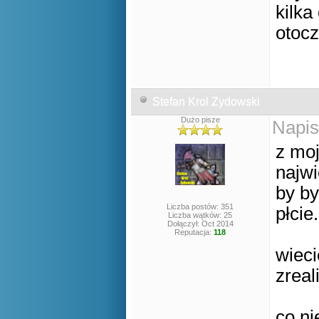
kilka
otocz
Stefan Krol Zydowski
Dużo pisze
Napis
z mo
najw
by by
Liczba postów: 351
płcie.
Liczba wątków: 25
Dołączył: Oct 2014
Reputacja:
118
wieci
zreal
co ni