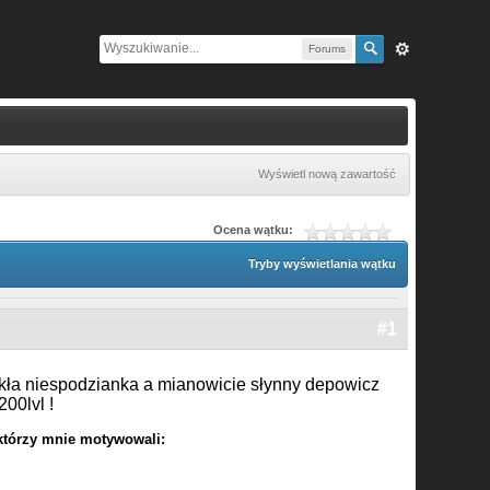
Forums
Wyświetl nową zawartość
Ocena wątku:
Tryby wyświetlania wątku
#1
kła niespodzianka a mianowicie słynny depowicz
200lvl !
tórzy mnie motywowali: