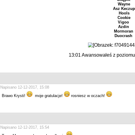
Wayne
Asz Keczu
Hools
Cookie
Vigoo
Azdin
Mormoran
Duocrash
13:01 Awansowałeś z poziomu
Napisano 12-12-2017, 15:08
Brawo Krysti!
moje gratulacje!
rosniesz w oczach!
Napisano 12-12-2017, 15:54