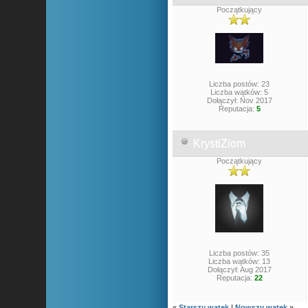
Początkujący
Liczba postów: 23
Liczba wątków: 5
Dołączył: Nov 2017
Reputacja:
5
KrystiZiom
Początkujący
Liczba postów: 35
Liczba wątków: 13
Dołączył: Aug 2017
Reputacja:
22
«
Starszy wątek
|
Nowszy wątek
»