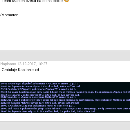
Team Marzen czeka na cb na lboxie
/Mormoran
Napisano 12-12-2017, 16:27
Gratuluje Kapitanie xd