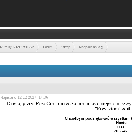
FORUM by SHARP#TEAM
Forum
Offtop
Niespodzianka ;)
Napisano 12-12-2017, 14:06
Dzisiaj przed PokeCentrum w Saffron miała miejsce niezwy
"Krystiziom" wbił 
Chciałbym podziękować wszystkim k
Heniu
Osa
Glajpik