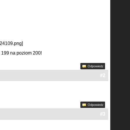
p
 199 na poziom 200!
Odpowiedz
#2
Odpowiedz
#3