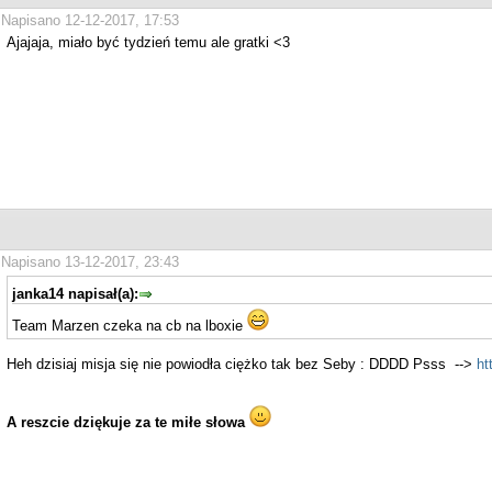
Napisano 12-12-2017, 17:53
Ajajaja, miało być tydzień temu ale gratki <3
Napisano 13-12-2017, 23:43
janka14 napisał(a):
Team Marzen czeka na cb na lboxie
Heh dzisiaj misja się nie powiodła ciężko tak bez Seby : DDDD Psss -->
ht
A reszcie dziękuje za te miłe słowa