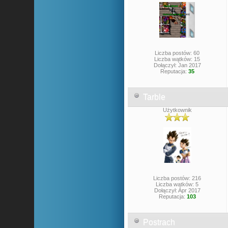
Liczba postów: 60
Liczba wątków: 15
Dołączył: Jan 2017
Reputacja:
35
Tarble
Użytkownik
Liczba postów: 216
Liczba wątków: 5
Dołączył: Apr 2017
Reputacja:
103
Postrach