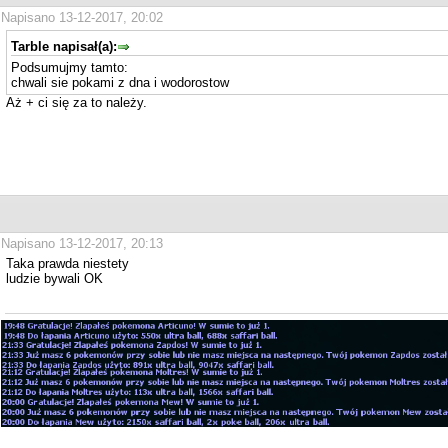
Napisano 13-12-2017, 20:02
Tarble napisał(a):
Podsumujmy tamto:
chwali sie pokami z dna i wodorostow
Aż + ci się za to należy.
Napisano 13-12-2017, 20:13
Taka prawda niestety
ludzie bywali OK