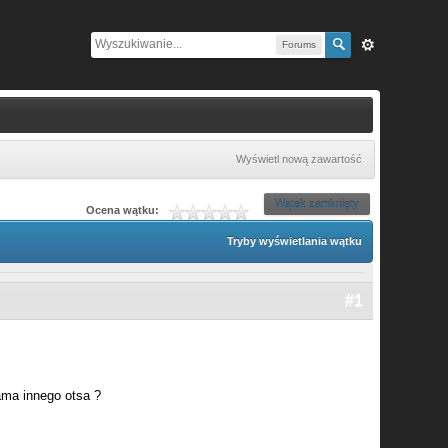
Forums
Wyświetl nową zawartość
Wątek zamknięty
Ocena wątku:
Tryby wyświetlania wątku
#1
lama innego otsa ?