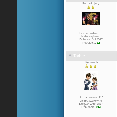
Początkujący
Liczba postów: 15
Liczba wątków: 1
Dołączył: Jul 2017
Reputacja:
22
Tarble
Użytkownik
Liczba postów: 216
Liczba wątków: 5
Dołączył: Apr 2017
Reputacja:
103