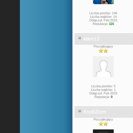
Liczba postów: 146
Liczba wątków: 14
Dołączył: Feb 2015
Reputacja:
115
etern13
Początkujący
Liczba postów: 5
Liczba wątków: 1
Dołączył: Feb 2015
Reputacja:
0
KrystiZiom
Początkujący