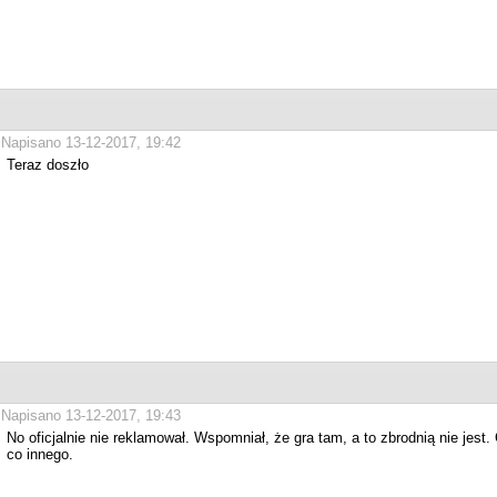
Napisano 13-12-2017, 19:42
Teraz doszło
Napisano 13-12-2017, 19:43
No oficjalnie nie reklamował. Wspomniał, że gra tam, a to zbrodnią nie jest. 
co innego.