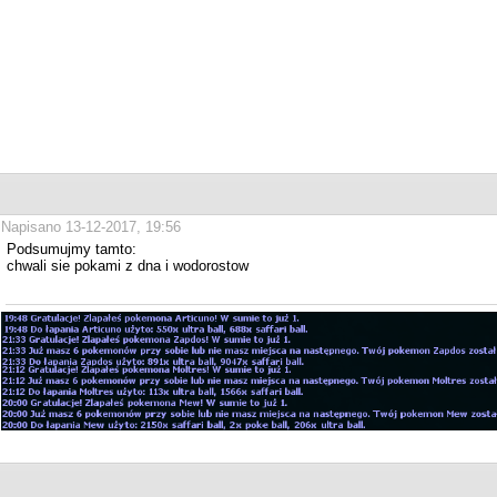
Napisano 13-12-2017, 19:56
Podsumujmy tamto:
chwali sie pokami z dna i wodorostow