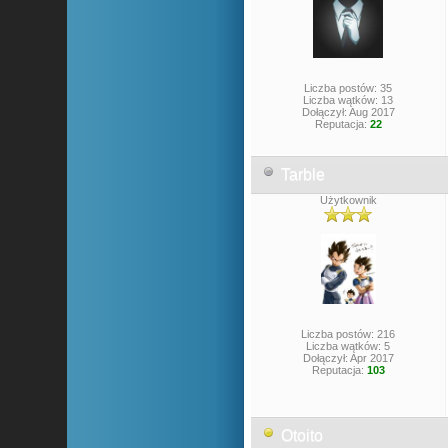
Liczba postów: 35
Liczba wątków: 13
Dołączył: Aug 2017
Reputacja:
22
Tarble
Użytkownik
Liczba postów: 216
Liczba wątków: 5
Dołączył: Apr 2017
Reputacja:
103
Otoito