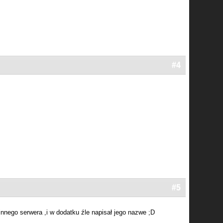
#4
#5
innego serwera ,i w dodatku źle napisał jego nazwe ;D