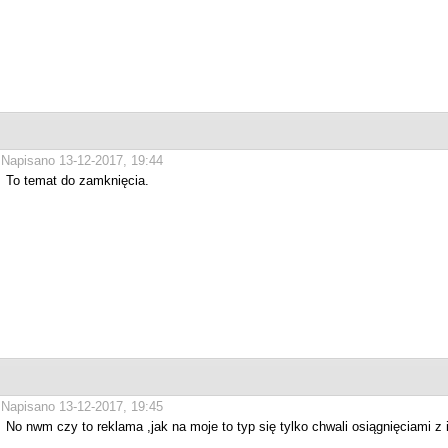
Napisano 13-12-2017, 19:44
To temat do zamknięcia.
Napisano 13-12-2017, 19:45
No nwm czy to reklama ,jak na moje to typ się tylko chwali osiągnięciami z 