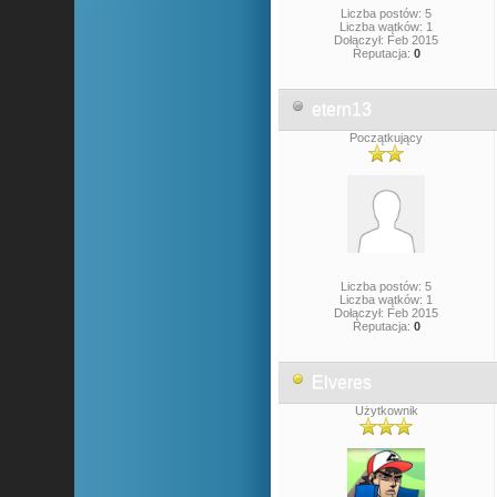
Liczba postów: 5
Liczba wątków: 1
Dołączył: Feb 2015
Reputacja:
0
etern13
Początkujący
Liczba postów: 5
Liczba wątków: 1
Dołączył: Feb 2015
Reputacja:
0
Elveres
Użytkownik