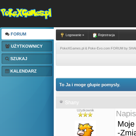
FORUM
Logowanie »
Rejestracja
UŻYTKOWNICY
PokeXGames.pl & Poke-Evo.com FORUM by SH
SZUKAJ
KALENDARZ
To Ja i moge glupie pomysly.
Shany
Użytkownik
Napis
Moje 
-Zmia