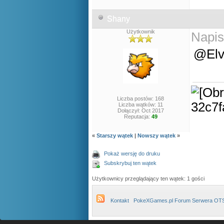
Shany
Użytkownik
Napis
@Elv
Liczba postów: 168
Liczba wątków: 11
Dołączył: Oct 2017
Reputacja:
49
«
Starszy wątek
|
Nowszy wątek
»
Pokaż wersję do druku
Subskrybuj ten wątek
Użytkownicy przeglądający ten wątek: 1 gości
Kontakt
PokeXGames.pl Forum Serwera OT