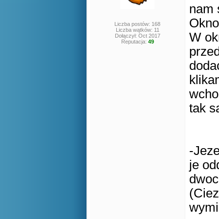
nam s
Okno
Liczba postów: 168
Liczba wątków: 11
W ok
Dołączył: Oct 2017
Reputacja:
49
przed
dodac
klika
wcho
tak s
-Jez
je od
dwoc
(Ciez
wymie