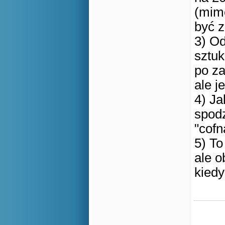
(mimo
być 
3) Od
sztuk
po z
ale j
4) Ja
spodz
"cof
5) To
ale o
kiedy