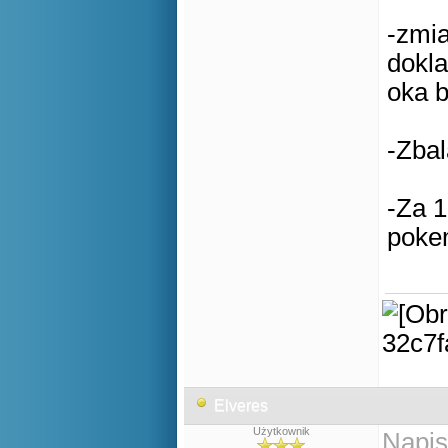
-zmia
dokla
oka b
-Zba
-Za 
poke
Elveres
Użytkownik
Napis