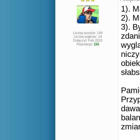
1). M
2). M
3). 
Liczba postów: 146
zdani
Liczba wątków: 14
Dołączył: Feb 2015
wyglą
Reputacja:
115
niczy
obiek
słabs
Pamię
Przyp
dawan
balan
zmia