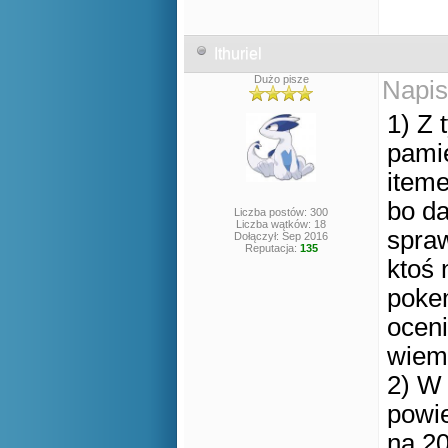
Ithuriel
Dużo pisze
Napis
1) Z 
pamię
iteme
bo da
Liczba postów: 300
Liczba wątków: 18
spraw
Dołączył: Sep 2016
Reputacja:
135
ktoś 
pokem
oceni
wiem 
2) W 
powie
na 20