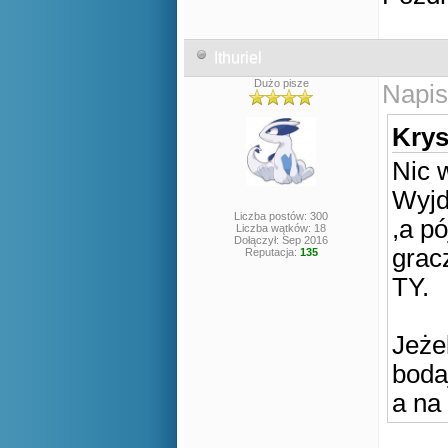
Ithuriel
Dużo pisze
Napis
Krys
Nic w
Wyjd
Liczba postów: 300
,a pó
Liczba wątków: 18
Dołączył: Sep 2016
grac
Reputacja:
135
TY.
Jeżel
boda
a na 