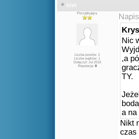
kilek
Początkujący
Napis
Krys
Nic w
Wyjd
Liczba postów: 2
,a pó
Liczba wątków: 1
Dołączył: Jul 2016
grac
Reputacja:
0
TY.
Jeżel
boda
a na 
Nikt 
czas