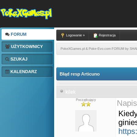
FORUM
Logowanie »
Rejestracja
UŻYTKOWNICY
PokeXGames.pl & Poke-Evo.com FORUM by SH
SZUKAJ
KALENDARZ
Błąd resp Articuno
kilek
Początkujący
Napis
Kiedy
ginie
https