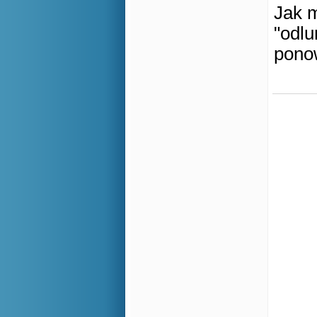
Jak m
"odlu
ponow