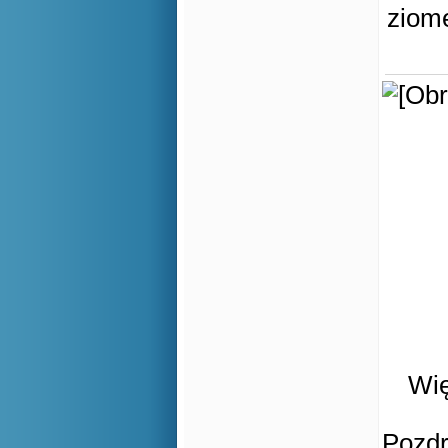
ziom
Wię
Pozd