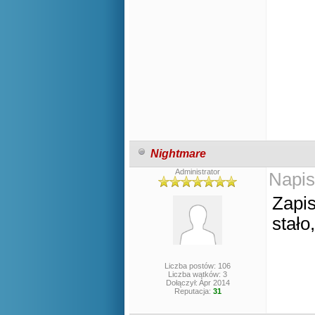
Nightmare
Administrator
Napis
Zapis
stało
Liczba postów: 106
Liczba wątków: 3
Dołączył: Apr 2014
Reputacja:
31