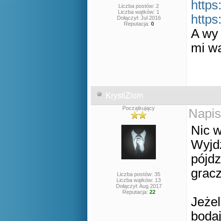
https
Liczba postów: 2
Liczba wątków: 1
https
Dołączył: Jul 2016
Reputacja:
0
A wy 
mi wa
KrystiZiom
Początkujący
Napis
Nic w
Wyjdz
pójdz
gracz
Liczba postów: 35
Liczba wątków: 13
Dołączył: Aug 2017
Reputacja:
22
Jeżel
bodaj