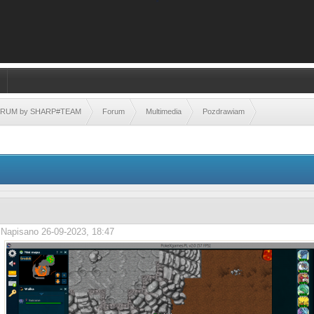
FORUM by SHARP#TEAM
Forum
Multimedia
Pozdrawiam
Napisano 26-09-2023, 18:47