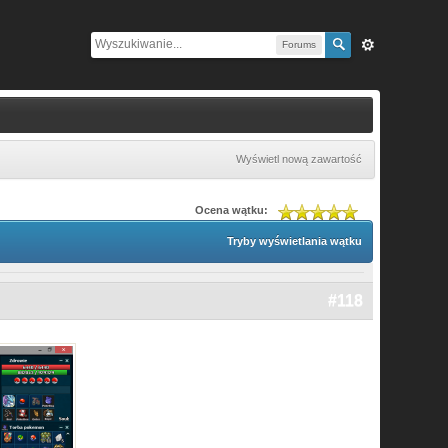
Forums
Wyświetl nową zawartość
Ocena wątku:
Tryby wyświetlania wątku
#118