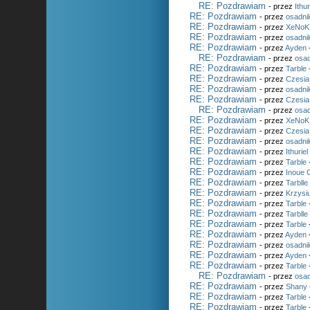
RE: Pozdrawiam
- przez
Ithur
RE: Pozdrawiam
- przez
osadni
RE: Pozdrawiam
- przez
XeNoK
RE: Pozdrawiam
- przez
osadni
RE: Pozdrawiam
- przez
Ayden
RE: Pozdrawiam
- przez
osad
RE: Pozdrawiam
- przez
Tarble
RE: Pozdrawiam
- przez
Czesia
RE: Pozdrawiam
- przez
osadni
RE: Pozdrawiam
- przez
Czesia
RE: Pozdrawiam
- przez
osad
RE: Pozdrawiam
- przez
XeNoK
RE: Pozdrawiam
- przez
Czesia
RE: Pozdrawiam
- przez
osadni
RE: Pozdrawiam
- przez
Ithuriel
RE: Pozdrawiam
- przez
Tarble
RE: Pozdrawiam
- przez
Inoue 
RE: Pozdrawiam
- przez
Tarblle
RE: Pozdrawiam
- przez
Krzysi
RE: Pozdrawiam
- przez
Tarble
RE: Pozdrawiam
- przez
Tarblle
RE: Pozdrawiam
- przez
Tarble
RE: Pozdrawiam
- przez
Ayden
RE: Pozdrawiam
- przez
osadni
RE: Pozdrawiam
- przez
Ayden
RE: Pozdrawiam
- przez
Tarble
RE: Pozdrawiam
- przez
osad
RE: Pozdrawiam
- przez
Shany
RE: Pozdrawiam
- przez
Tarble
RE: Pozdrawiam
- przez
Tarble