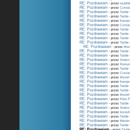
RE: Pozdrawiam
- przez
osadni
RE: Pozdrawiam
- przez
Czesia
RE: Pozdrawiam
- przez
Tarble
RE: Pozdrawiam
- przez
Tarble
RE: Pozdrawiam
- przez
Kanop
RE: Pozdrawiam
- przez
Czesia
RE: Pozdrawiam
- przez
Tarble
RE: Pozdrawiam
- przez
Tarble
RE: Pozdrawiam
- przez
Tarble
RE: Pozdrawiam
- przez
Tarble
RE: Pozdrawiam
- przez
Ithur
RE: Pozdrawiam
- przez
Tarble
RE: Pozdrawiam
- przez
Tarble
RE: Pozdrawiam
- przez
Smierc
RE: Pozdrawiam
- przez
Rumun
RE: Pozdrawiam
- przez
Tarble
RE: Pozdrawiam
- przez
Czesia
RE: Pozdrawiam
- przez
Ithuriel
RE: Pozdrawiam
- przez
Kanop
RE: Pozdrawiam
- przez
Tarble
RE: Pozdrawiam
- przez
Tarble
RE: Pozdrawiam
- przez
Ithuriel
RE: Pozdrawiam
- przez
Poke P
RE: Pozdrawiam
- przez
Tarble
RE: Pozdrawiam
- przez
Smierc
RE: Pozdrawiam
- przez
boras9
RE: Pozdrawiam
- przez
Tarble
RE: Pozdrawiam
- przez
Master
RE: Pozdrawiam
- przez
Tarble
RE: Pozdrawiam
- przez
Tarbl