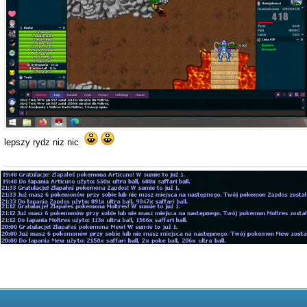
lepszy rydz niz nic