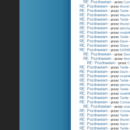
RE: Pozdrawiam
- przez
Con
RE: Pozdrawiam
- przez
Ithuriel
RE: Pozdrawiam
- przez
Tarble
RE: Pozdrawiam
- przez
Wayne
RE: Pozdrawiam
- przez
Tarble
RE: Pozdrawiam
- przez
Ithuriel
RE: Pozdrawiam
- przez
pitoch
RE: Pozdrawiam
- przez
osadni
RE: Pozdrawiam
- przez
Tarble
RE: Pozdrawiam
- przez
Davin
-
RE: Pozdrawiam
- przez
Shany
RE: Pozdrawiam
- przez
51058
RE: Pozdrawiam
- przez
Dav
RE: Pozdrawiam
- przez
Ithur
RE: Pozdrawiam
- przez
C
RE: Pozdrawiam
- przez
Tarble
RE: Pozdrawiam
- przez
Davin
-
RE: Pozdrawiam
- przez
osadni
RE: Pozdrawiam
- przez
Tarble
RE: Pozdrawiam
- przez
pitoch
RE: Pozdrawiam
- przez
Tarble
RE: Pozdrawiam
- przez
osadni
RE: Pozdrawiam
- przez
Tarble
RE: Pozdrawiam
- przez
Czesia
RE: Pozdrawiam
- przez
osad
RE: Pozdrawiam
- przez
Czesia
RE: Pozdrawiam
- przez
Tarble
RE: Pozdrawiam
- przez
Ithuriel
RE: Pozdrawiam
- przez
Naxer
RE: Pozdrawiam
- przez
Tarble