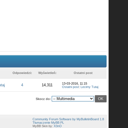
Odpowiedzi:
Wyświetleń:
Ostatni post
13-03-2016, 11:15
taj
4
14,311
Ostatni post
:
Lecimy Tutaj
Skocz do:
Community Forum Software by MyBulletinBoard 1.8
Tłumaczenie MyBB PL
MyBB Skin by:
X3nO