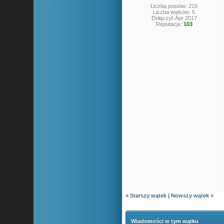
Liczba postów: 216
Liczba wątków: 5
Dołączył: Apr 2017
Reputacja:
103
«
Starszy wątek
|
Nowszy wątek
»
Wiadomości w tym wątku