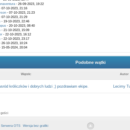
onaventura
- 26-09-2023, 19:22
- 07-10-2023, 21:16
yson
- 07-10-2023, 21:23
- 07-10-2023, 21:29
s
- 19-10-2023, 22:46
opus
- 20-10-2023, 08:40
s
- 21-10-2023, 15:09
er
- 22-10-2023, 16:12
s
- 22-10-2023, 23:17
- 26-10-2023, 10:24
- 15-05-2024, 20:04
Podobne wątki
Wątek:
Autor
sród króliczków i dobrych ludzi ;) pozdrawiam ekipe.
Lecimy Tu
 gości
 Serwera OTS
Wersja bez grafiki