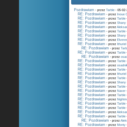
Pozdrawiam
- przez
Tarble
- 05-02-
RE: Pozdrawiam
- przez
Inoue 
RE: Pozdrawiam
- przez
Tarble
RE: Pozdrawiam
- przez
Shany
RE: Pozdrawiam
- przez
Aleksa
RE: Pozdrawiam
- przez
Tarble
RE: Pozdrawiam
- przez
Shany
RE: Pozdrawiam
- przez
Elvere
RE: Pozdrawiam
- przez
Ithuriel
RE: Pozdrawiam
- przez
Tarb
RE: Pozdrawiam
- przez
Tarble
RE: Pozdrawiam
- przez
osad
RE: Pozdrawiam
- przez
Tarble
RE: Pozdrawiam
- przez
osadni
RE: Pozdrawiam
- przez
Tarble
RE: Pozdrawiam
- przez
Ithuriel
RE: Pozdrawiam
- przez
Tarble
RE: Pozdrawiam
- przez
Shany
RE: Pozdrawiam
- przez
Tarble
RE: Pozdrawiam
- przez
Naxer
RE: Pozdrawiam
- przez
Tarble
RE: Pozdrawiam
- przez
Nightm
RE: Pozdrawiam
- przez
Tarble
RE: Pozdrawiam
- przez
Tarble
RE: Pozdrawiam
- przez
Aleksa
RE: Pozdrawiam
- przez
Tarble
RE: Pozdrawiam
- przez
Alek
RE: Pozdrawiam
- przez
Monty