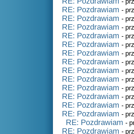
RE: Pozdrawiam
- pr
RE: Pozdrawiam
- pr
RE: Pozdrawiam
- pr
RE: Pozdrawiam
- pr
RE: Pozdrawiam
- pr
RE: Pozdrawiam
- pr
RE: Pozdrawiam
- pr
RE: Pozdrawiam
- pr
RE: Pozdrawiam
- pr
RE: Pozdrawiam
- pr
RE: Pozdrawiam
- pr
RE: Pozdrawiam
- pr
RE: Pozdrawiam
- pr
RE: Pozdrawiam
- pr
RE: Pozdrawiam
- 
RE: Pozdrawiam
- pr