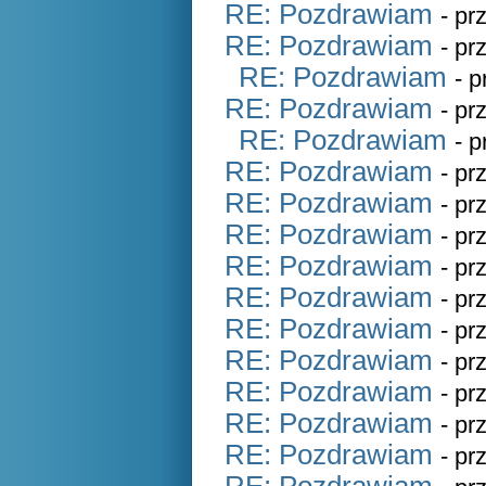
RE: Pozdrawiam
- pr
RE: Pozdrawiam
- pr
RE: Pozdrawiam
- 
RE: Pozdrawiam
- pr
RE: Pozdrawiam
- 
RE: Pozdrawiam
- pr
RE: Pozdrawiam
- pr
RE: Pozdrawiam
- pr
RE: Pozdrawiam
- pr
RE: Pozdrawiam
- pr
RE: Pozdrawiam
- pr
RE: Pozdrawiam
- pr
RE: Pozdrawiam
- pr
RE: Pozdrawiam
- pr
RE: Pozdrawiam
- pr