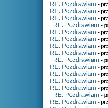
RE: Pozdrawiam
- pr
RE: Pozdrawiam
- pr
RE: Pozdrawiam
- pr
RE: Pozdrawiam
- 
RE: Pozdrawiam
- pr
RE: Pozdrawiam
- pr
RE: Pozdrawiam
- pr
RE: Pozdrawiam
- pr
RE: Pozdrawiam
- 
RE: Pozdrawiam
- pr
RE: Pozdrawiam
- pr
RE: Pozdrawiam
- pr
RE: Pozdrawiam
- pr
RE: Pozdrawiam
- 
RE: Pozdrawiam
- pr